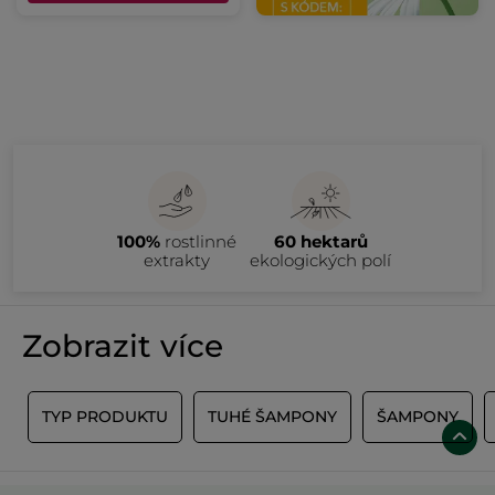
100%
rostlinné
60 hektarů
extrakty
ekologických polí
Zobrazit více
Y
TYP PRODUKTU
TUHÉ ŠAMPONY
ŠAMPONY