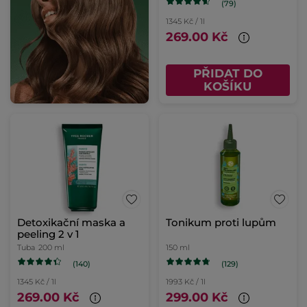
(79)
1345 Kč / 1l
269.00 Kč
PŘIDAT DO
KOŠÍKU
Detoxikační maska a
Tonikum proti lupům
peeling 2 v 1
Tuba
200 ml
150 ml
(140)
(129)
1345 Kč / 1l
1993 Kč / 1l
269.00 Kč
299.00 Kč