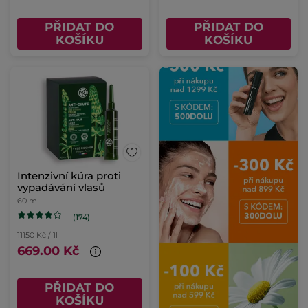
PŘIDAT DO
PŘIDAT DO
KOŠÍKU
KOŠÍKU
Intenzivní kúra proti
vypadávání vlasů
60 ml
(174)
11150 Kč / 1l
669.00 Kč
PŘIDAT DO
KOŠÍKU