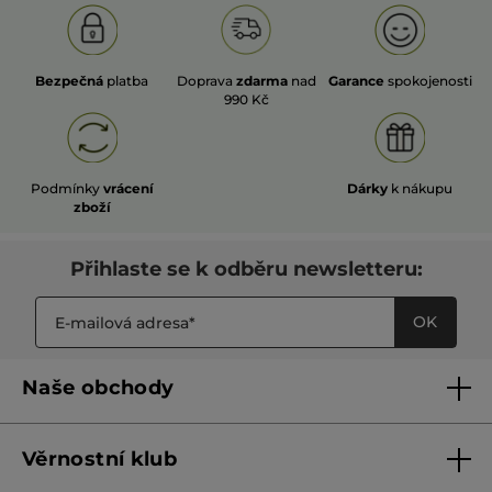
Bezpečná
platba
Doprava
zdarma
nad
Garance
spokojenosti
990 Kč
Podmínky
vrácení
Dárky
k nákupu
zboží
Přihlaste se k odběru newsletteru:
OK
Naše obchody
Naše obchody
Věrnostní klub
Franšízing