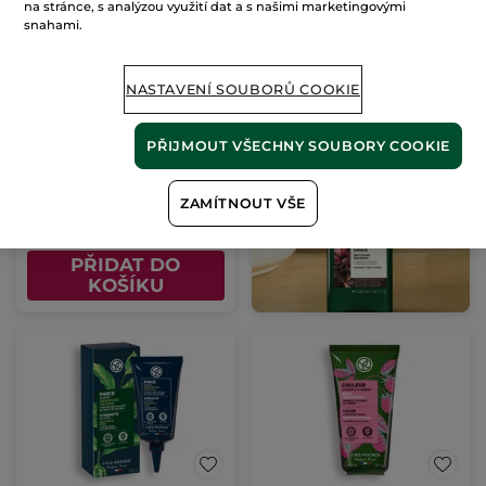
na stránce, s analýzou využití dat a s našimi marketingovými
snahami.
Vyživující maska na
NASTAVENÍ SOUBORŮ COOKIE
vlasy
Tuba
200 ml
PŘIJMOUT VŠECHNY SOUBORY COOKIE
(222)
1195 Kč / 1l
ZAMÍTNOUT VŠE
239.00 Kč
PŘIDAT DO
KOŠÍKU