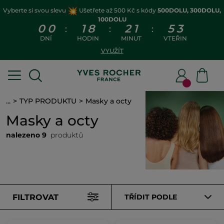
Vyberte si svou slevu
Ušetřete až 500 Kč s kódy
500DOLU, 300DOLU,
100DOLU
0
0
1
8
2
1
5
2
:
:
:
DNÍ
HODIN
MINUT
VTEŘIN
VYUŽÍT
...
TYP PRODUKTU
Masky a octy
Masky a octy
nalezeno 9
produktů
FILTROVAT
TŘÍDIT PODLE