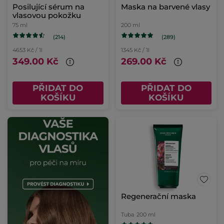
Posilující sérum na
Maska na barvené vlasy
vlasovou pokožku
75 ml
200 ml
(214)
(289)
4653 Kč / 1l
1345 Kč / 1l
349.00 Kč
269.00 Kč
PŘIDAT DO
PŘIDAT DO
KOŠÍKU
KOŠÍKU
Regenerační maska
Tuba
200 ml