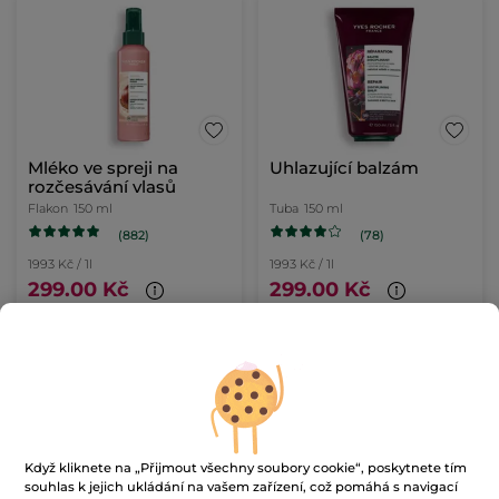
Mléko ve spreji na
Uhlazující balzám
rozčesávání vlasů
Flakon
150 ml
Tuba
150 ml
(882)
(78)
1993 Kč / 1l
1993 Kč / 1l
299.00 Kč
299.00 Kč
PŘIDAT DO
PŘIDAT DO
KOŠÍKU
KOŠÍKU
Když kliknete na „Přijmout všechny soubory cookie“, poskytnete tím
souhlas k jejich ukládání na vašem zařízení, což pomáhá s navigací