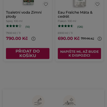
Toaletní voda Zimní
Eau Fraîche Máta &
plody
cedrát
Sprej
100 ml
Flakon
100 ml
(10)
(126)
7900 Kč / 1l
6900 Kč / 1l
790.00 Kč
690.00 Kč
990.00 Kč
PŘIDAT DO
NAPIŠTE MI, AŽ BUDE
KOŠÍKU
K DISPOZICI