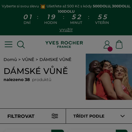
Vyberte si svou slevu
Ušetřete až 500 Kč s kódy
500DOLU, 300DOLU,
100DOLU
0
1
1
9
5
2
5
4
:
:
:
DNÍ
HODIN
MINUT
VTEŘIN
VYUŽÍT
Domů
VŮNĚ
DÁMSKÉ VŮNĚ
DÁMSKÉ VŮNĚ
nalezeno 38
produktů
FILTROVAT
TŘÍDIT PODLE