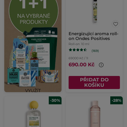
Energizující aroma roll-
on Ondes Positives
Roll-on
10 ml
(169)
69000 Kč / 1l
690.00 Kč
PŘIDAT DO
KOŠÍKU
-30%
-28%