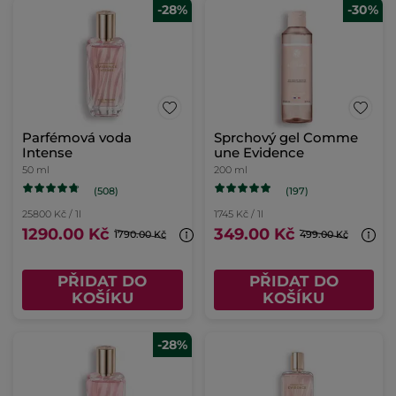
-28%
-30%
Parfémová voda
Sprchový gel Comme
Intense
une Evidence
50 ml
200 ml
(508)
(197)
25800 Kč / 1l
1745 Kč / 1l
1290.00 Kč
349.00 Kč
1790.00 Kč
499.00 Kč
PŘIDAT DO
PŘIDAT DO
KOŠÍKU
KOŠÍKU
-28%