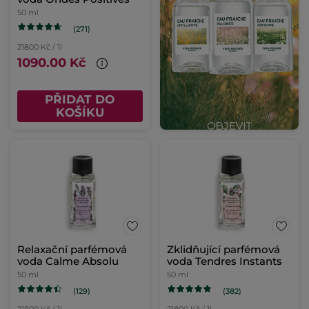
50 ml
(271)
21800 Kč / 1l
1090.00 Kč
PŘIDAT DO
KOŠÍKU
Relaxační parfémová
Zklidňující parfémová
voda Calme Absolu
voda Tendres Instants
50 ml
50 ml
(129)
(382)
21800 Kč / 1l
21800 Kč / 1l