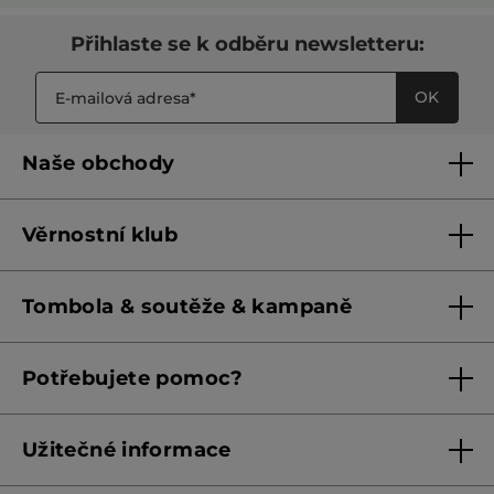
Přihlaste se k odběru newsletteru:
OK
Naše obchody
Naše obchody
Věrnostní klub
Franšízing
Pravidla věrnostního klubu do 31. 5. 2026
Tombola & soutěže & kampaně
Pravidla věrnostního klubu od 1. 6. 2026
Podmínky soutěží Meta
Potřebujete pomoc?
Podmínky aktuálních nabídek
Kontaktujte nás
Užitečné informace