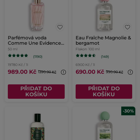
Parfémová voda
Eau Fraîche Magnolie &
Comme Une Evidence
bergamot
50ml
50 ml
Flakon
100 ml
(1190)
(149)
19780 Kč / 1l
6900 Kč / 1l
989.00 Kč
690.00 Kč
1390.00 Kč
990.00 Kč
PŘIDAT DO
PŘIDAT DO
KOŠÍKU
KOŠÍKU
-30%