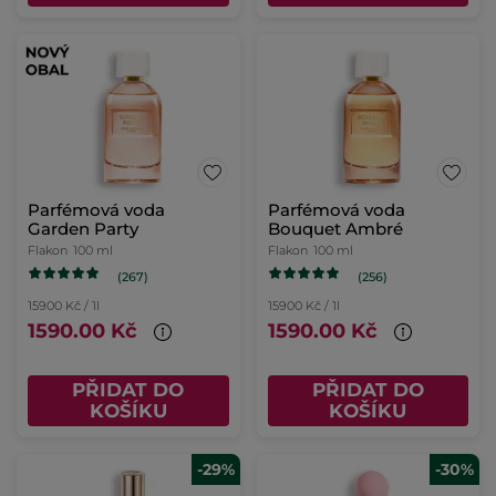
Parfémová voda
Parfémová voda
Garden Party
Bouquet Ambré
Flakon
100 ml
Flakon
100 ml
(267)
(256)
15900 Kč / 1l
15900 Kč / 1l
1590.00 Kč
1590.00 Kč
PŘIDAT DO
PŘIDAT DO
KOŠÍKU
KOŠÍKU
-29%
-30%