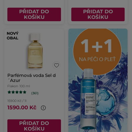
PŘIDAT DO
PŘIDAT DO
KOŠÍKU
KOŠÍKU
Parfémová voda Sel d
´Azur
Flakon
100 ml
(361)
15900 Kč / 1l
1590.00 Kč
PŘIDAT DO
KOŠÍKU