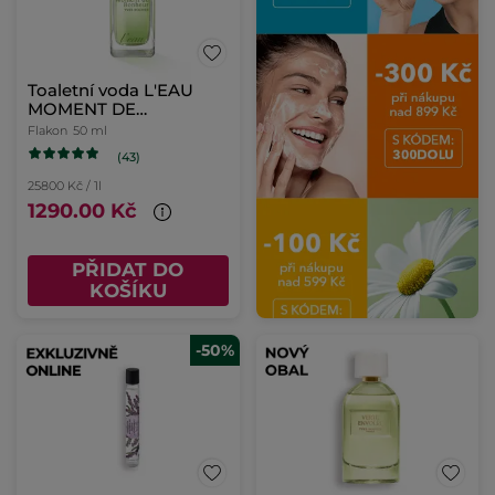
Toaletní voda L'EAU
MOMENT DE
BONHEUR
Flakon
50 ml
(43)
25800 Kč / 1l
1290.00 Kč
PŘIDAT DO
KOŠÍKU
-50%