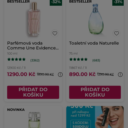
BESTSELLER
-32%
BESTSELLER
-31%
Parfémová voda
Toaletní voda Naturelle
Comme Une Evidence
100ml
100 ml
75 ml
(3362)
(683)
12900 Kč / 1l
11867 Kč / 1l
1290.00 Kč
890.00 Kč
1890.00 Kč
1290.00 Kč
PŘIDAT DO
PŘIDAT DO
KOŠÍKU
KOŠÍKU
NOVINKA