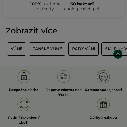
100%
rostlinné
60 hektarů
extrakty
ekologických polí
Zobrazit více
Y
VŮNĚ
PÁNSKÉ VŮNĚ
ŘADY VŮNÍ
SKUPINY 
Bezpečná
platba
Doprava
zdarma
nad
Garance
spokojenosti
990 Kč
Podmínky
vrácení
Dárky
k nákupu
zboží