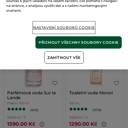
souhlas k jejich ukládání na vašem zařízení, což pomáhá s navigací
(1361)
na stránce, s analýzou využití dat a s našimi marketingovými
12900 Kč / 1l
snahami.
1290.00 Kč
1890.00 Kč
NASTAVENÍ SOUBORŮ COOKIE
PŘIDAT DO
KOŠÍKU
PŘIJMOUT VŠECHNY SOUBORY COOKIE
ZAMÍTNOUT VŠE
Parfémová voda Sur la
Toaletní voda Monoï
Lande
Flakon
100 ml
100 ml
(603)
(1578)
15900 Kč / 1l
12900 Kč / 1l
1590.00 Kč
1290.00 Kč