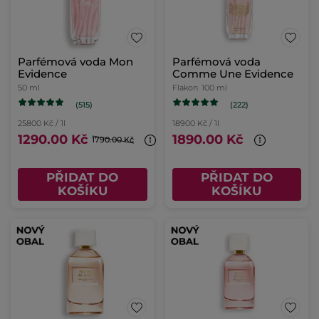
Parfémová voda Mon
Parfémová voda
Evidence
Comme Une Evidence
50 ml
Flakon
100 ml
(515)
(222)
25800 Kč / 1l
18900 Kč / 1l
1290.00 Kč
1890.00 Kč
1790.00 Kč
PŘIDAT DO
PŘIDAT DO
KOŠÍKU
KOŠÍKU