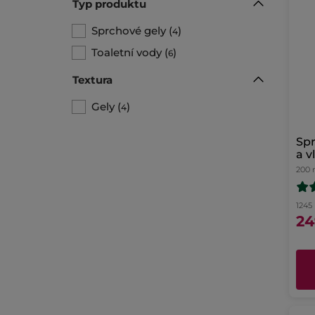
Typ produktu
Sprchové gely
(
)
4
Toaletní vody
(
)
6
Textura
Gely
(
)
4
Spr
a v
200 
1245 
24