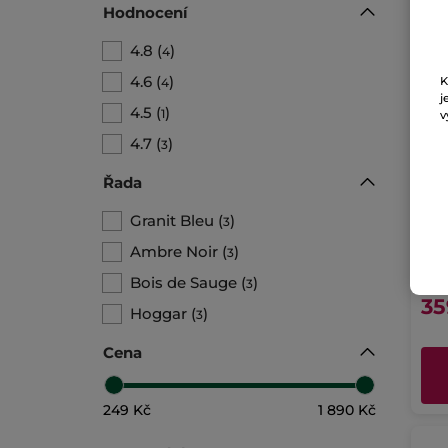
Hodnocení
4.8
(
)
4
4.6
(
)
K
4
j
4.5
(
)
1
v
4.7
(
)
3
Řada
Spr
a v
Granit Bleu
(
)
3
Tuba
Ambre Noir
(
)
3
Bois de Sauge
(
)
3
1795 
35
Hoggar
(
)
3
Cena
249 Kč
1 890 Kč