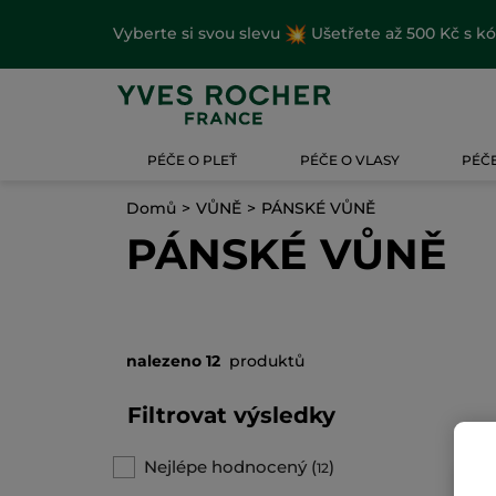
Vyberte si svou slevu
Ušetřete až 500 Kč s k
PÉČE O PLEŤ
PÉČE O VLASY
PÉČE
Domů
VŮNĚ
PÁNSKÉ VŮNĚ
PÁNSKÉ VŮNĚ
nalezeno 12
produktů
Filtrovat výsledky
Nejlépe hodnocený
(
)
12