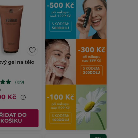
vý gel na tělo
y
(199)
l
00 Kč
ŘIDAT DO
KOŠÍKU