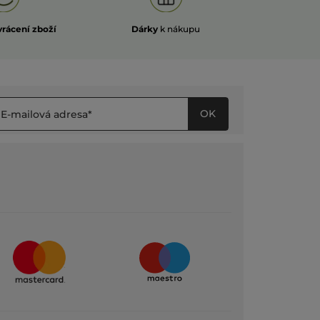
vrácení zboží
Dárky
k nákupu
OK