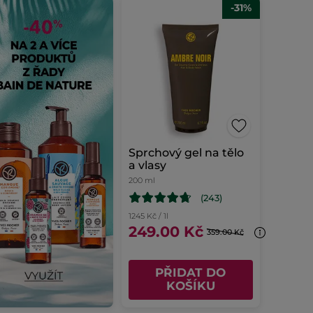
-31%
Sprchový gel na tělo
a vlasy
200 ml
(243)
1245 Kč / 1l
249.00 Kč
359.00 Kč
PŘIDAT DO
KOŠÍKU