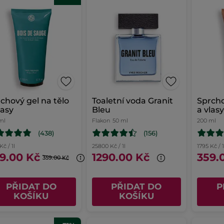
chový gel na tělo
Toaletní voda Granit
Sprcho
lasy
Bleu
a vlas
ml
Flakon
50 ml
200 ml
(438)
(156)
Kč / 1l
25800 Kč / 1l
1795 Kč / 1
9.00 Kč
1290.00 Kč
359.
359.00 Kč
PŘIDAT DO
PŘIDAT DO
P
KOŠÍKU
KOŠÍKU