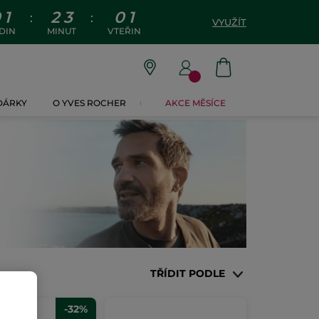
0
1
2
3
0
0
:
:
VYUŽÍT
DIN
MINUT
VTEŘIN
 DÁRKY
O YVES ROCHER
AKCE MĚSÍCE
TŘÍDIT PODLE
-32%