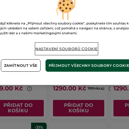
dyž kliknete na „Přijmout všechny soubory cookie“, poskytnete tím souhlas k
ejich ukládání na vašem zařízení, což pomáhá s navigací na stránce, s analýz
yužití dat a s našimi marketingovými snahami.
NASTAVENÍ SOUBORŮ COOKIE
chový gel na tělo
Toaletní voda Ambre
Toaletní v
lasy Granit Bleu
Noir 100 ml
Sauge
ZAMÍTNOUT VŠE
PŘIJMOUT VŠECHNY SOUBORY COOKI
200 ml
100 ml
100 ml
(132)
(726)
Kč / 1l
12900 Kč / 1l
12900 Kč /
9.00 Kč
1290.00 Kč
1290
1890.00 Kč
PŘIDAT DO
PŘIDAT DO
P
KOŠÍKU
KOŠÍKU
-31%