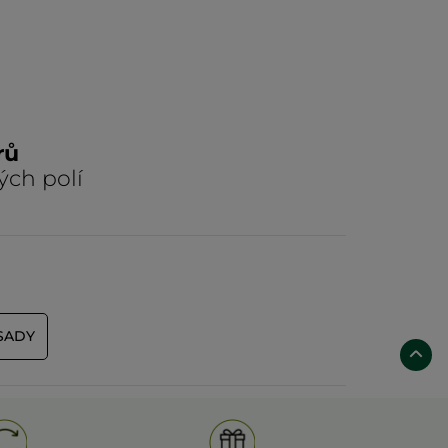
rů
ých polí
SADY