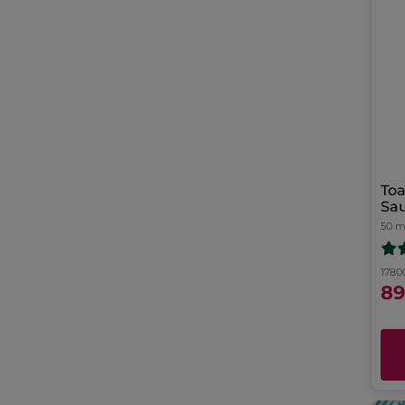
Toale
Sa
50 m
17800
89