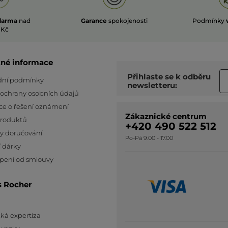
darma
nad
Garance
spokojenosti
Podmínky
 Kč
čné informace
Přihlaste se k odběru
ní podmínky
newsletteru:
 ochrany osobních údajů
ce o řešení oznámení
Zákaznické centrum
produktů
+420 490 522 512
y doručování
Po-Pá 9.00 - 17.00
 dárky
pení od smlouvy
s Rocher
ká expertiza