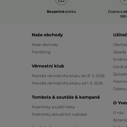
Bezpečná
platba
Doprava
z
990
Naše obchody
Užite
Naše obchody
Obchod
Franšízing
Zásady
Směrni
Věrnostní klub
Ceník 
Způsob
Pravidla věrnostního klubu do 31. 5. 2026
Firemní
Pravidla věrnostního klubu od 1. 6. 2026
Odstou
Tombola & soutěže & kampaně
O Yve
Podmínky soutěží Meta
O nás
Podmínky aktuálních nabídek
Botanic