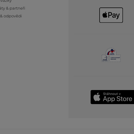
ávazky
áty & partneři
 & odpovědi