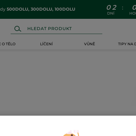
0
2
:
ódy
500DOLU, 300DOLU, 100DOLU
DNÍ
HO
 O TĚLO
LÍČENÍ
VŮNĚ
TIPY NA
-32%