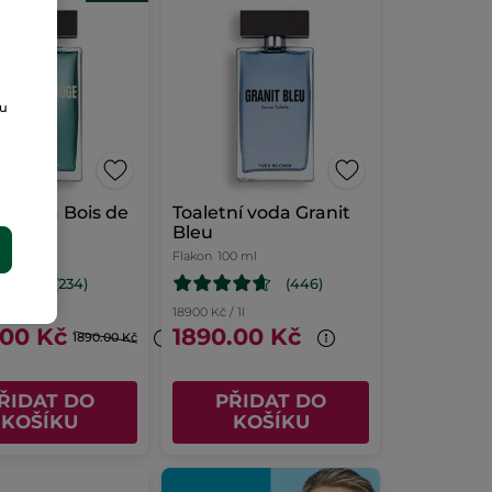
ou
oda Bois de
Toaletní voda Granit
Bleu
E
Flakon
100 ml
(234)
(446)
 1l
18900 Kč / 1l
.00 Kč
1890.00 Kč
1890.00 Kč
ŘIDAT DO
PŘIDAT DO
KOŠÍKU
KOŠÍKU