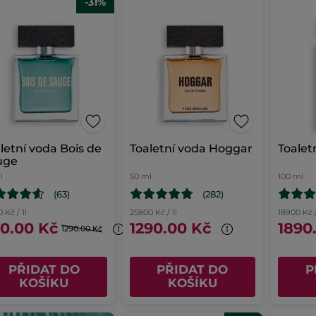
-31%
tní voda Bois de
Toaletní voda Hoggar
Toalet
uge
l
50 ml
100 ml
(63)
(282)
 Kč / 1l
25800 Kč / 1l
18900 Kč /
0.00 Kč
1290.00 Kč
1890
1290.00 Kč
PŘIDAT DO
PŘIDAT DO
P
KOŠÍKU
KOŠÍKU