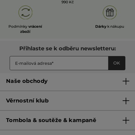
990 Kč
Podmínky
vrácení
Dárky
k nákupu
zboží
Přihlaste se k odběru newsletteru:
OK
Naše obchody
Naše obchody
Věrnostní klub
Franšízing
Pravidla věrnostního klubu do 31. 5. 2026
Tombola & soutěže & kampaně
Pravidla věrnostního klubu od 1. 6. 2026
Podmínky soutěží Meta