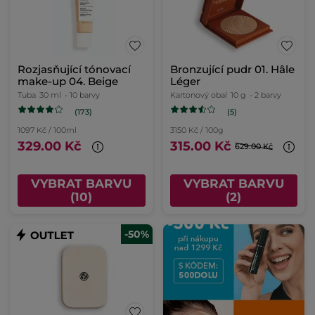
Rozjasňující tónovací
Bronzující pudr 01. Hâle
make-up 04. Beige
Léger
Tuba
30 ml
- 10 barvy
Kartonový obal
10 g
- 2 barvy
(173)
(5)
1097 Kč / 100ml
3150 Kč / 100g
329.00 Kč
315.00 Kč
629.00 Kč
VYBRAT BARVU
VYBRAT BARVU
(10)
(2)
-50%