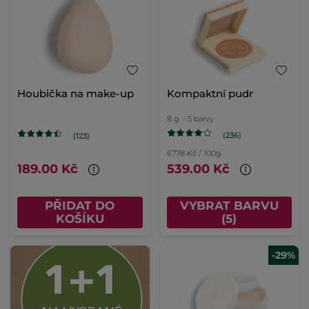
Houbička na make-up
Kompaktní pudr
8 g
- 5 barvy
(236)
(123)
6778 Kč / 100g
189.00 Kč
539.00 Kč
PŘIDAT DO
VYBRAT BARVU
KOŠÍKU
(5)
-29%