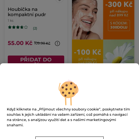
Houbička na
kompaktní pudr
1 ks
(2)
55.00 Kč
109.00 Kč
PŘIDAT DO
KOŠÍKU
-60%
-28%
Když kliknete na „Přijmout všechny soubory cookie“, poskytnete tím
souhlas k jejich ukládání na vašem zařízení, což pomáhá s navigací
na stránce, s analýzou využití dat a s našimi marketingovými
snahami.
Zmatňující makeup pro
Tvářenka
dokonalou pleť
30 ml
- 13 barvy
3.2 g
- 6 barvy