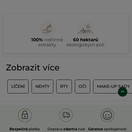
100%
rostlinné
60 hektarů
extrakty
ekologických polí
Zobrazit více
Y
LÍČENÍ
NEHTY
RTY
OČI
MAKE-UP SADY
Bezpečná
platba
Doprava
zdarma
nad
Garance
spokojenosti