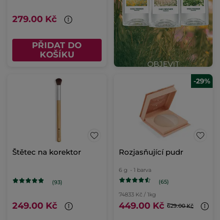
279.00 Kč
PŘIDAT DO
KOŠÍKU
-29%
Štětec na korektor
Rozjasňující pudr
6 g
- 1 barva
(65)
(93)
74833 Kč / 1kg
249.00 Kč
449.00 Kč
629.00 Kč