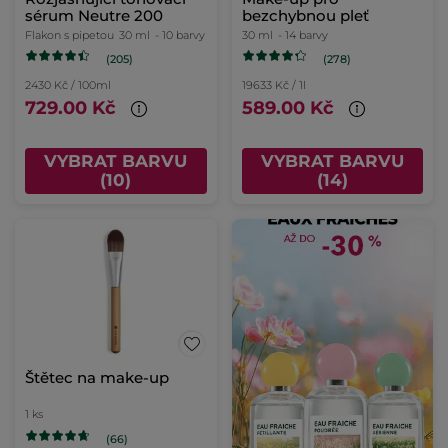
sérum Neutre 200
bezchybnou pleť
Flakon s pipetou
30 ml
- 10 barvy
30 ml
- 14 barvy
(205)
(278)
2430 Kč / 100ml
19633 Kč / 1l
729.00 Kč
589.00 Kč
VYBRAT BARVU
VYBRAT BARVU
(10)
(14)
Štětec na make-up
1 ks
(66)