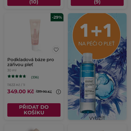
(10)
(9)
-29%
Podkladová báze pro
zářivou pleť
30 ml
(336)
11633 Kč / 1l
349.00 Kč
489.00 Kč
PŘIDAT DO
KOŠÍKU