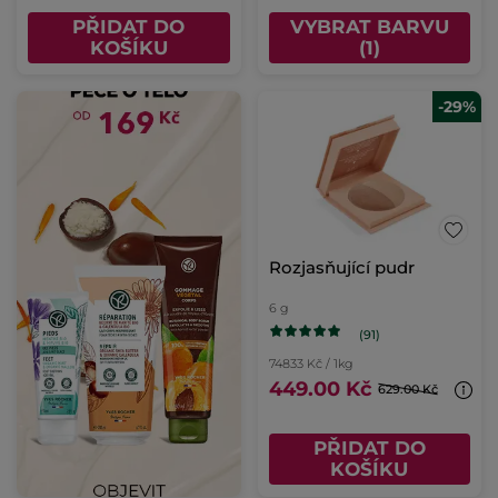
PŘIDAT DO
VYBRAT BARVU
KOŠÍKU
(1)
-29%
Rozjasňující pudr
6 g
(91)
74833 Kč / 1kg
449.00 Kč
629.00 Kč
PŘIDAT DO
KOŠÍKU