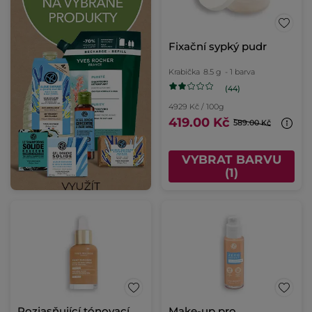
Fixační sypký pudr
Krabička
8.5 g
- 1 barva
(44)
4929 Kč / 100g
419.00 Kč
589.00 Kč
VYBRAT BARVU
(1)
Rozjasňující tónovací
Make-up pro