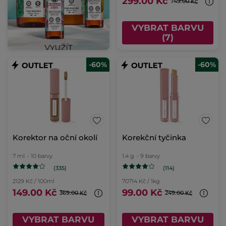
299.00 Kč
749.00 Kč
VYBRAT BARVU
(7)
-60%
-60%
Korektor na oční okolí
Korekční tyčinka
7 ml
- 10 barvy
1.4 g
- 9 barvy
(335)
(114)
2129 Kč / 100ml
70714 Kč / 1kg
149.00 Kč
99.00 Kč
369.00 Kč
249.00 Kč
VYBRAT BARVU
VYBRAT BARVU