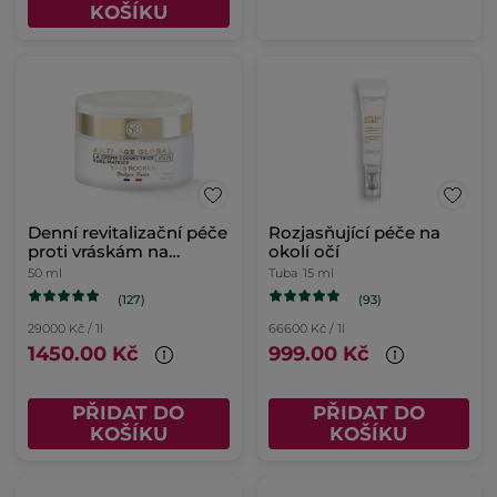
KOŠÍKU
Denní revitalizační péče
Rozjasňující péče na
proti vráskám na
okolí očí
suchou pleť
50 ml
Tuba
15 ml
(127)
(93)
29000 Kč / 1l
66600 Kč / 1l
1450.00 Kč
999.00 Kč
PŘIDAT DO
PŘIDAT DO
KOŠÍKU
KOŠÍKU