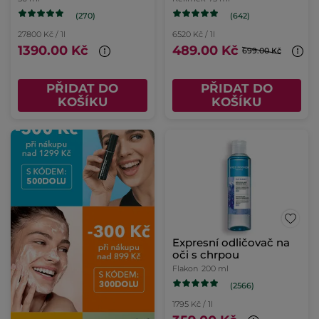
(270)
(642)
27800 Kč / 1l
6520 Kč / 1l
1390.00 Kč
489.00 Kč
699.00 Kč
PŘIDAT DO
PŘIDAT DO
KOŠÍKU
KOŠÍKU
Expresní odličovač na
oči s chrpou
Flakon
200 ml
(2566)
1795 Kč / 1l