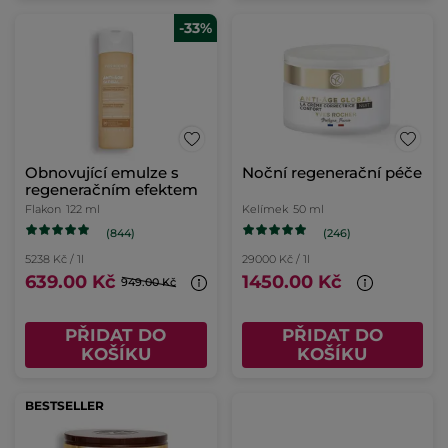
-33%
Obnovující emulze s
Noční regenerační péče
regeneračním efektem
Flakon
122 ml
Kelímek
50 ml
(844)
(246)
5238 Kč / 1l
29000 Kč / 1l
639.00 Kč
1450.00 Kč
949.00 Kč
PŘIDAT DO
PŘIDAT DO
KOŠÍKU
KOŠÍKU
BESTSELLER