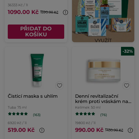
36333 Kč / 1l
1090.00 Kč
1590.00 Kč
PŘIDAT DO
KOŠÍKU
-32%
Čisticí maska s uhlím
Denní revitalizační
krém proti vráskám na
suchou pleť
Tuba
75 ml
Kelímek
50 ml
(163)
(76)
6920 Kč / 1l
19800 Kč / 1l
519.00 Kč
990.00 Kč
1450.00 Kč