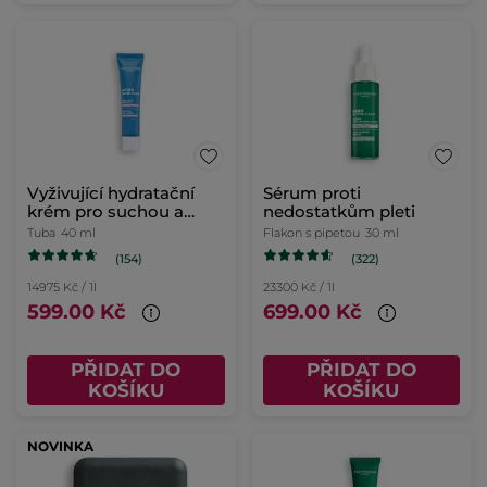
Vyživující hydratační
Sérum proti
krém pro suchou a
nedostatkům pleti
citlivou pleť
Tuba
40 ml
Flakon s pipetou
30 ml
(154)
(322)
14975 Kč / 1l
23300 Kč / 1l
599.00 Kč
699.00 Kč
PŘIDAT DO
PŘIDAT DO
KOŠÍKU
KOŠÍKU
NOVINKA