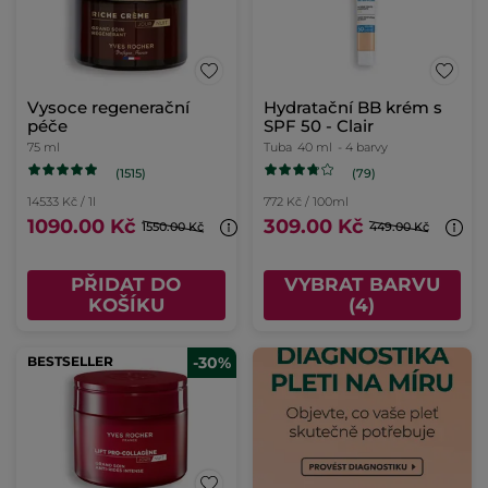
Vysoce regenerační
Hydratační BB krém s
péče
SPF 50 - Clair
75 ml
Tuba
40 ml
- 4 barvy
(1515)
(79)
14533 Kč / 1l
772 Kč / 100ml
1090.00 Kč
309.00 Kč
1550.00 Kč
449.00 Kč
PŘIDAT DO
VYBRAT BARVU
KOŠÍKU
(4)
BESTSELLER
-30%