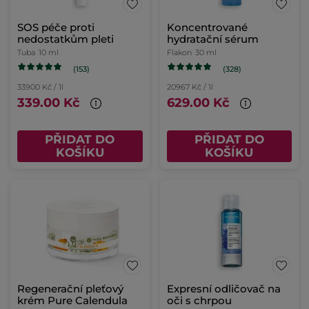
SOS péče proti
Koncentrované
nedostatkům pleti
hydratační sérum
Tuba
10 ml
Flakon
30 ml
(153)
(328)
33900 Kč / 1l
20967 Kč / 1l
339.00 Kč
629.00 Kč
PŘIDAT DO
PŘIDAT DO
KOŠÍKU
KOŠÍKU
Regenerační pleťový
Expresní odličovač na
krém Pure Calendula
oči s chrpou