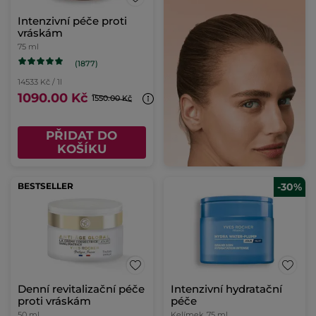
Intenzivní péče proti
vráskám
75 ml
(1877)
14533 Kč / 1l
1090.00 Kč
1550.00 Kč
PŘIDAT DO
KOŠÍKU
BESTSELLER
-30%
Denní revitalizační péče
Intenzivní hydratační
proti vráskám
péče
50 ml
Kelímek
75 ml