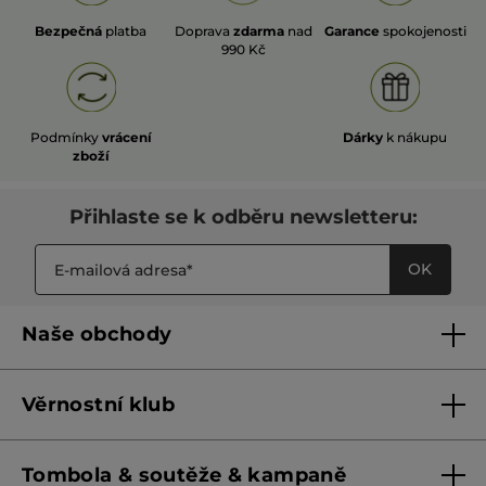
Bezpečná
platba
Doprava
zdarma
nad
Garance
spokojenosti
990 Kč
Podmínky
vrácení
Dárky
k nákupu
zboží
Přihlaste se k odběru newsletteru:
OK
Naše obchody
Naše obchody
Věrnostní klub
Franšízing
Pravidla věrnostního klubu do 31. 5. 2026
Tombola & soutěže & kampaně
Pravidla věrnostního klubu od 1. 6. 2026