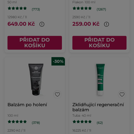
50 ml
Flakon
100 ml
(773)
(1267)
12980 Kč / 1l
2590 Kč / 1l
649.00 Kč
259.00 Kč
PŘIDAT DO
PŘIDAT DO
KOŠÍKU
KOŠÍKU
-30%
Balzám po holení
Zklidňující regenerační
balzám
100 ml
Tuba
40 ml
(378)
(62)
2290 Kč / 1l
16225 Kč / 1l