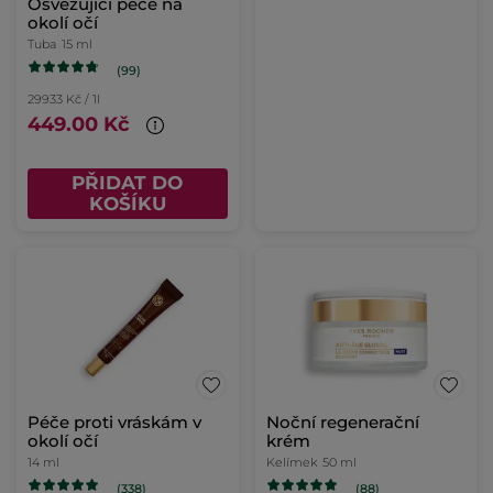
Osvěžující péče na
okolí očí
Tuba
15 ml
(99)
29933 Kč / 1l
449.00 Kč
PŘIDAT DO
KOŠÍKU
Péče proti vráskám v
Noční regenerační
okolí očí
krém
14 ml
Kelímek
50 ml
(338)
(88)