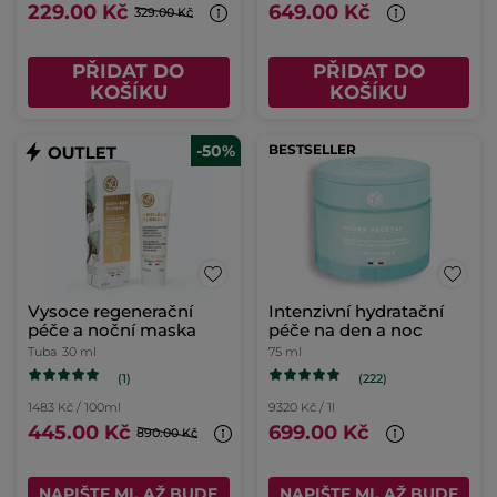
229.00 Kč
649.00 Kč
329.00 Kč
PŘIDAT DO
PŘIDAT DO
KOŠÍKU
KOŠÍKU
-50%
BESTSELLER
Vysoce regenerační
Intenzivní hydratační
péče a noční maska
péče na den a noc
Tuba
30 ml
75 ml
(1)
(222)
1483 Kč / 100ml
9320 Kč / 1l
445.00 Kč
699.00 Kč
890.00 Kč
NAPIŠTE MI, AŽ BUDE
NAPIŠTE MI, AŽ BUDE