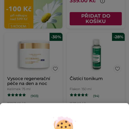
359.00 Kč
PŘIDAT DO
KOŠÍKU
-30%
-28%
Vysoce regenerační
Čisticí tonikum
péče na den a noc
Kelímek
75 ml
Flakon
150 ml
(903)
(94)
15867 Kč / 1l
1527 Kč / 1l
1190.00 Kč
229.00 Kč
1690.00 Kč
319.00 Kč
PŘIDAT DO
PŘIDAT DO