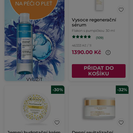
Vysoce regenerační
sérum
Flakon s pumpičkou
30 ml
(109)
46333 Kč / 1l
1390.00 Kč
PŘIDAT DO
KOŠÍKU
-30%
-32%
Jemný hydratační krém
Denní revitalizační