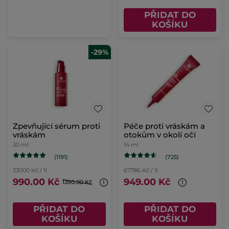
PŘIDAT DO
KOŠÍKU
-29%
Zpevňující sérum proti
Péče proti vráskám a
vráskám
otokům v okolí očí
30 ml
14 ml
(1191)
(725)
33000 Kč / 1l
67786 Kč / 1l
990.00 Kč
949.00 Kč
1390.00 Kč
PŘIDAT DO
PŘIDAT DO
KOŠÍKU
KOŠÍKU