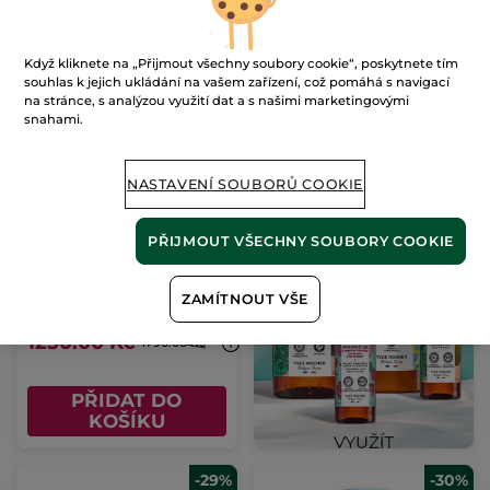
KOŠÍKU
KOŠÍKU
-30%
Když kliknete na „Přijmout všechny soubory cookie“, poskytnete tím
souhlas k jejich ukládání na vašem zařízení, což pomáhá s navigací
na stránce, s analýzou využití dat a s našimi marketingovými
snahami.
NASTAVENÍ SOUBORŮ COOKIE
Rozjasňující sérum s
mikroperličkami
PŘIJMOUT VŠECHNY SOUBORY COOKIE
Flakon s pumpičkou
30 ml
(723)
ZAMÍTNOUT VŠE
41667 Kč / 1l
1250.00 Kč
1790.00 Kč
PŘIDAT DO
KOŠÍKU
-29%
-30%