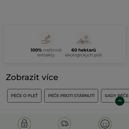
100%
rostlinné
60 hektarů
extrakty
ekologických polí
Zobrazit více
E
PÉČE O PLEŤ
PÉČE PROTI STÁRNUTÍ
SADY PÉČE