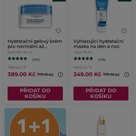
Hydratační gelový krém
Vyhlazující hydratační
pro normální až
maska na den a noc
smíšenou pleť
Kelímek
50 ml
Tuba
75 ml
(341)
(145)
7780 Kč / 1l
4653 Kč / 1l
389.00 Kč
349.00 Kč
549.00 Kč
499.00 Kč
PŘIDAT DO
PŘIDAT DO
KOŠÍKU
KOŠÍKU