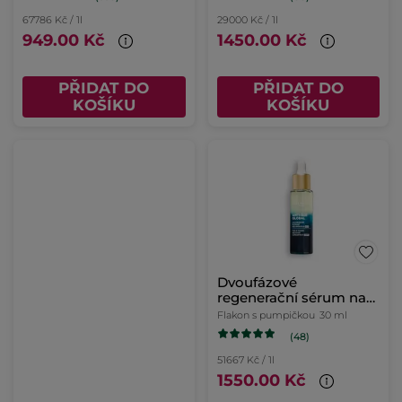
67786 Kč / 1l
29000 Kč / 1l
949.00 Kč
1450.00 Kč
PŘIDAT DO
PŘIDAT DO
KOŠÍKU
KOŠÍKU
Dvoufázové
regenerační sérum na
noc
Flakon s pumpičkou
30 ml
(48)
51667 Kč / 1l
1550.00 Kč