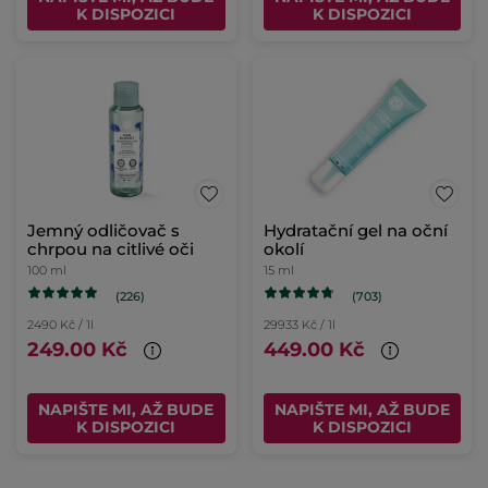
K DISPOZICI
K DISPOZICI
Jemný odličovač s
Hydratační gel na oční
chrpou na citlivé oči
okolí
100 ml
15 ml
(226)
(703)
2490 Kč / 1l
29933 Kč / 1l
249.00 Kč
449.00 Kč
NAPIŠTE MI, AŽ BUDE
NAPIŠTE MI, AŽ BUDE
K DISPOZICI
K DISPOZICI