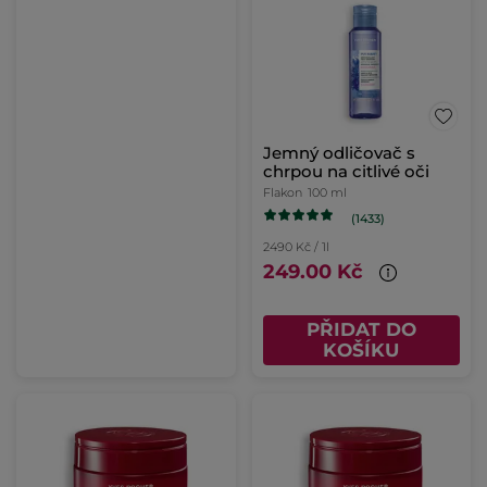
Jemný odličovač s
chrpou na citlivé oči
Flakon
100 ml
(1433)
2490 Kč / 1l
249.00 Kč
PŘIDAT DO
KOŠÍKU