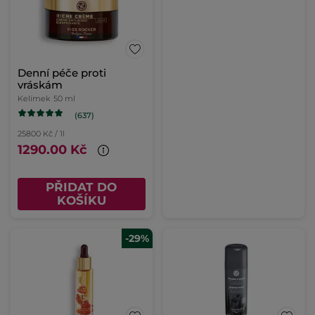
Denní péče proti
vráskám
Kelímek
50 ml
(637)
25800 Kč / 1l
1290.00 Kč
PŘIDAT DO
KOŠÍKU
-29%