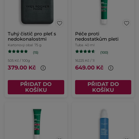
Tuhý čistič pro pleť s
Péče proti
nedokonalostmi
nedostatkům pleti
Kartonový obal
75 g
Tuba
40 ml
(15)
(100)
505 Kč / 100g
16225 Kč / 1l
379.00 Kč
649.00 Kč
PŘIDAT DO
PŘIDAT DO
KOŠÍKU
KOŠÍKU