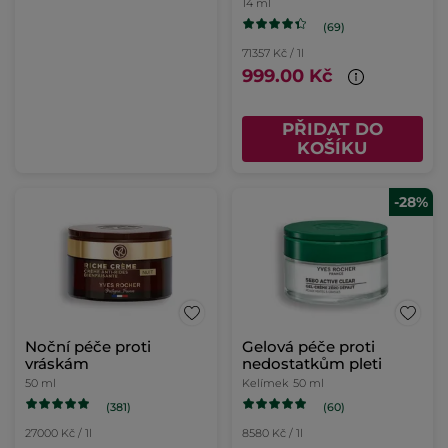
14 ml
(69)
71357 Kč / 1l
999.00 Kč
PŘIDAT DO
KOŠÍKU
-28%
Noční péče proti
Gelová péče proti
vráskám
nedostatkům pleti
50 ml
Kelímek
50 ml
(381)
(60)
27000 Kč / 1l
8580 Kč / 1l