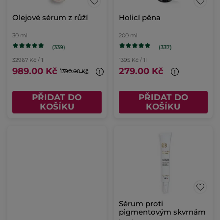
Olejové sérum z růží
Holicí pěna
30 ml
200 ml
(339)
(337)
32967 Kč / 1l
1395 Kč / 1l
989.00 Kč
279.00 Kč
1390.00 Kč
PŘIDAT DO
PŘIDAT DO
KOŠÍKU
KOŠÍKU
Sérum proti
pigmentovým skvrnám