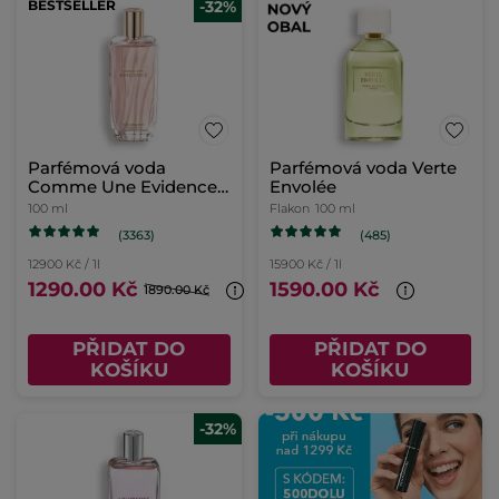
BESTSELLER
-32%
Parfémová voda
Parfémová voda Verte
Comme Une Evidence
Envolée
100ml
100 ml
Flakon
100 ml
(3363)
(485)
12900 Kč / 1l
15900 Kč / 1l
1290.00 Kč
1590.00 Kč
1890.00 Kč
PŘIDAT DO
PŘIDAT DO
KOŠÍKU
KOŠÍKU
-32%