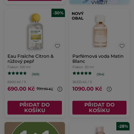
-30%
Eau Fraîche Citron &
Parfémová voda Matin
růžový pepř
Blanc
Flakon
100 ml
Flakon
30 ml
(169)
(164)
6900 Kč / 1l
36333 Kč / 1l
690.00 Kč
1090.00 Kč
990.00 Kč
PŘIDAT DO
PŘIDAT DO
KOŠÍKU
KOŠÍKU
-28%