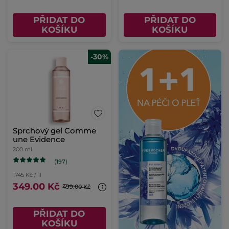
PŘIDAT DO
PŘIDAT DO
KOŠÍKU
KOŠÍKU
-30%
Sprchový gel Comme
une Evidence
200 ml
(197)
1745 Kč / 1l
349.00 Kč
499.00 Kč
PŘIDAT DO
KOŠÍKU