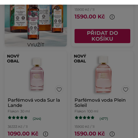
(362)
15900 Kč / 1l
1590.00 Kč
PŘIDAT DO
KOŠÍKU
Parfémová voda Sur la
Parfémová voda Plein
Lande
Soleil
Flakon
30 ml
Flakon
100 ml
(244)
(477)
36333 Kč / 1l
15900 Kč / 1l
1090.00 Kč
1590.00 Kč