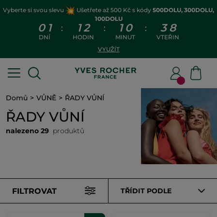
Vyberte si svou slevu
Ušetřete až 500 Kč s kódy
500DOLU, 300DOLU,
100DOLU
0
1
1
2
1
0
3
7
:
:
:
DNÍ
HODIN
MINUT
VTEŘIN
VYUŽÍT
Domů
VŮNĚ
ŘADY VŮNÍ
ŘADY VŮNÍ
nalezeno 29
produktů
FILTROVAT
TŘÍDIT PODLE