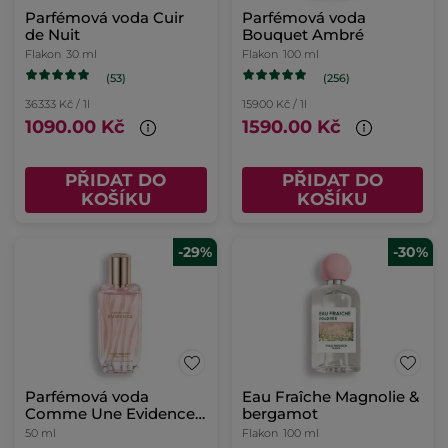
Parfémová voda Cuir
Parfémová voda
de Nuit
Bouquet Ambré
Flakon
30 ml
Flakon
100 ml
(53)
(256)
36333 Kč / 1l
15900 Kč / 1l
1090.00 Kč
1590.00 Kč
PŘIDAT DO
PŘIDAT DO
KOŠÍKU
KOŠÍKU
-29%
-30%
Parfémová voda
Eau Fraîche Magnolie &
Comme Une Evidence
bergamot
50ml
50 ml
Flakon
100 ml