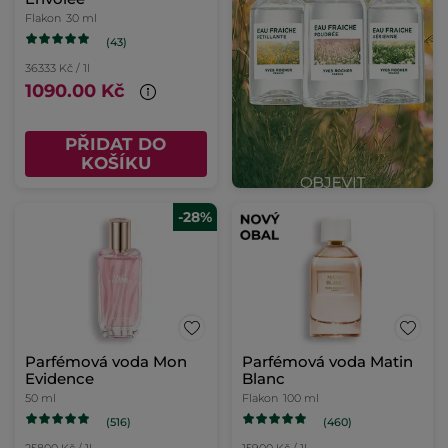
Flakon
30 ml
(43)
36333 Kč / 1l
1090.00 Kč
PŘIDAT DO
KOŠÍKU
-28%
Parfémová voda Mon
Parfémová voda Matin
Evidence
Blanc
50 ml
Flakon
100 ml
(516)
(460)
25800 Kč / 1l
15900 Kč / 1l