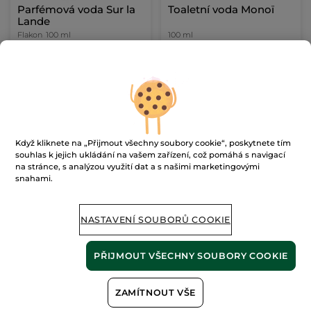
Parfémová voda Sur la
Toaletní voda Monoï
Lande
Flakon
100 ml
100 ml
(603)
(1583)
15900 Kč / 1l
12900 Kč / 1l
1590.00 Kč
1290.00 Kč
PŘIDAT DO
PŘIDAT DO
KOŠÍKU
KOŠÍKU
Když kliknete na „Přijmout všechny soubory cookie“, poskytnete tím
souhlas k jejich ukládání na vašem zařízení, což pomáhá s navigací
na stránce, s analýzou využití dat a s našimi marketingovými
snahami.
NASTAVENÍ SOUBORŮ COOKIE
PŘIJMOUT VŠECHNY SOUBORY COOKIE
Parfémová voda Sel d
´Azur
ZAMÍTNOUT VŠE
Flakon
100 ml