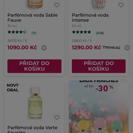
Parfémová voda Sable
Parfémová voda
Fauve
Intense
30 ml
50 ml
(11)
(508)
36333 Kč / 1l
25800 Kč / 1l
1090.00 Kč
1290.00 Kč
1790.00 Kč
PŘIDAT DO
PŘIDAT DO
KOŠÍKU
KOŠÍKU
Parfémová voda Verte
Envolée