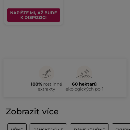
NAPIŠTE MI, AŽ BUDE
K DISPOZICI
100%
rostlinné
60 hektarů
extrakty
ekologických polí
Zobrazit více
Y
VŮNĚ
PÁNSKÉ VŮNĚ
DÁMSKÉ VŮNĚ
SKUPI