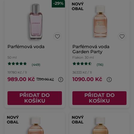
-29%
Parfémová voda
Parfémová voda
Garden Party
50 ml
Flakon
30 ml
(449)
(116)
19780 Kč / 1l
36333 Kč / 1l
989.00 Kč
1090.00 Kč
1390.00 Kč
PŘIDAT DO
PŘIDAT DO
KOŠÍKU
KOŠÍKU