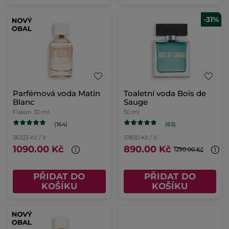
-31%
Parfémová voda Matin
Toaletní voda Bois de
Blanc
Sauge
Flakon
30 ml
50 ml
(164)
(63)
36333 Kč / 1l
17800 Kč / 1l
1090.00 Kč
890.00 Kč
1290.00 Kč
PŘIDAT DO
PŘIDAT DO
KOŠÍKU
KOŠÍKU