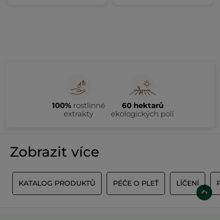
100%
rostlinné
60 hektarů
extrakty
ekologických polí
Zobrazit více
Y
KATALOG PRODUKTŮ
PÉČE O PLEŤ
LÍČENÍ