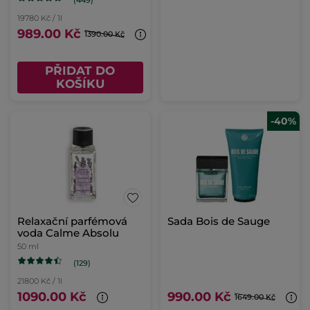
(449)
19780 Kč / 1l
989.00 Kč
1390.00 Kč
PŘIDAT DO
KOŠÍKU
-40%
Relaxační parfémová
Sada Bois de Sauge
voda Calme Absolu
50 ml
(129)
21800 Kč / 1l
1090.00 Kč
990.00 Kč
1649.00 Kč