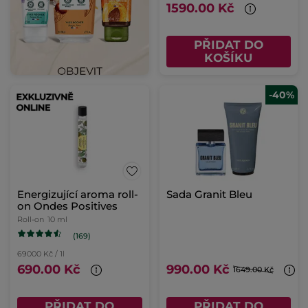
1590.00 Kč
PŘIDAT DO
KOŠÍKU
-40%
Energizující aroma roll-
Sada Granit Bleu
on Ondes Positives
Roll-on
10 ml
(169)
69000 Kč / 1l
690.00 Kč
990.00 Kč
1649.00 Kč
PŘIDAT DO
PŘIDAT DO