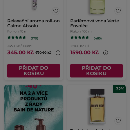
Relaxační aroma roll-on
Parfémová voda Verte
Calme Absolu
Envolée
Roll-on
10 ml
Flakon
100 ml
(179)
(485)
3450 Kč / 100ml
15900 Kč / 1l
345.00 Kč
1590.00 Kč
690.00 Kč
PŘIDAT DO
PŘIDAT DO
KOŠÍKU
KOŠÍKU
-32%