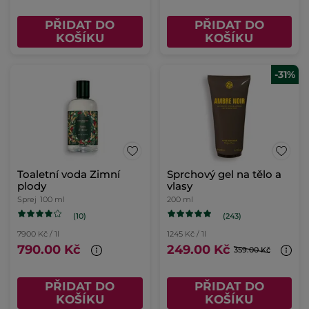
PŘIDAT DO
PŘIDAT DO
KOŠÍKU
KOŠÍKU
-31%
Toaletní voda Zimní
Sprchový gel na tělo a
plody
vlasy
Sprej
100 ml
200 ml
(10)
(243)
7900 Kč / 1l
1245 Kč / 1l
790.00 Kč
249.00 Kč
359.00 Kč
PŘIDAT DO
PŘIDAT DO
KOŠÍKU
KOŠÍKU