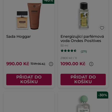
-40%
Sada Hoggar
Energizující parfémová
voda Ondes Positives
50 ml
(271)
21800 Kč / 1l
990.00 Kč
1090.00 Kč
1649.00 Kč
PŘIDAT DO
PŘIDAT DO
KOŠÍKU
KOŠÍKU
-30%