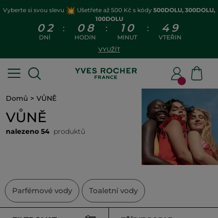
Vyberte si svou slevu
Ušetřete až 500 Kč s kódy
500DOLU, 300DOLU,
100DOLU
0
2
0
8
1
0
4
8
:
:
:
DNÍ
HODIN
MINUT
VTEŘIN
VYUŽÍT
Domů
VŮNĚ
VŮNĚ
nalezeno 54
produktů
Parfémové vody
Toaletní vody