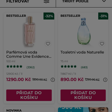
FILTROVAT
TŘÍDIT PODLE
BESTSELLER
-32%
BESTSELLER
-31%
Parfémová voda
Toaletní voda Naturelle
Comme Une Evidence
100ml
100 ml
75 ml
(3362)
(683)
12900 Kč / 1l
11867 Kč / 1l
1290.00 Kč
890.00 Kč
1890.00 Kč
1290.00 Kč
PŘIDAT DO
PŘIDAT DO
KOŠÍKU
KOŠÍKU
NOVINKA