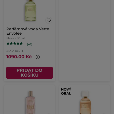
Parfémová voda Verte
Envolée
Flakon
30 ml
(43)
36333 Kč / 1l
1090.00 Kč
PŘIDAT DO
KOŠÍKU