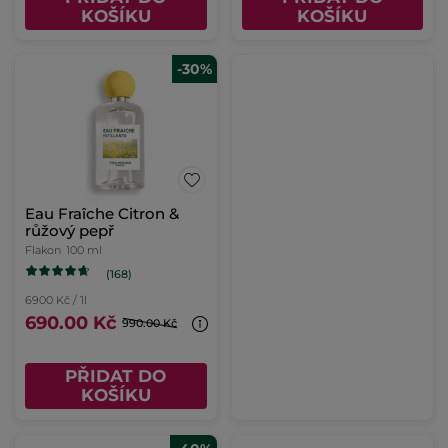
KOŠÍKU
KOŠÍKU
-30%
Eau Fraîche Citron &
růžový pepř
Flakon
100 ml
(168)
6900 Kč / 1l
690.00 Kč
990.00 Kč
PŘIDAT DO
KOŠÍKU