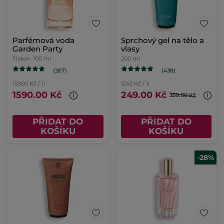
Parfémová voda
Sprchový gel na tělo a
Garden Party
vlasy
Flakon
100 ml
200 ml
(267)
(438)
15900 Kč / 1l
1245 Kč / 1l
1590.00 Kč
249.00 Kč
359.00 Kč
PŘIDAT DO
PŘIDAT DO
KOŠÍKU
KOŠÍKU
-28%