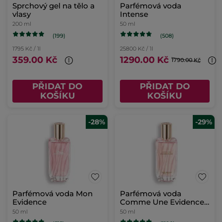
Sprchový gel na tělo a
Parfémová voda
vlasy
Intense
200 ml
50 ml
(199)
(508)
1795 Kč / 1l
25800 Kč / 1l
359.00 Kč
1290.00 Kč
1790.00 Kč
PŘIDAT DO
PŘIDAT DO
KOŠÍKU
KOŠÍKU
-28%
-29%
Parfémová voda Mon
Parfémová voda
Evidence
Comme Une Evidence
50ml
50 ml
50 ml