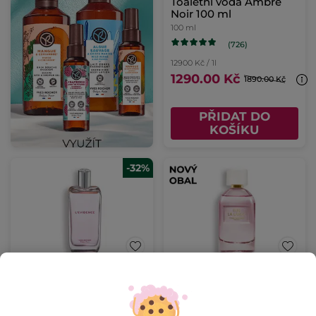
Toaletní voda Ambre
Noir 100 ml
100 ml
(726)
12900 Kč / 1l
1290.00 Kč
1890.00 Kč
PŘIDAT DO
KOŠÍKU
-32%
Parfémová voda
Parfémová voda Sur la
L'Evidence
Lande
100 ml
Flakon
100 ml
(1361)
(603)