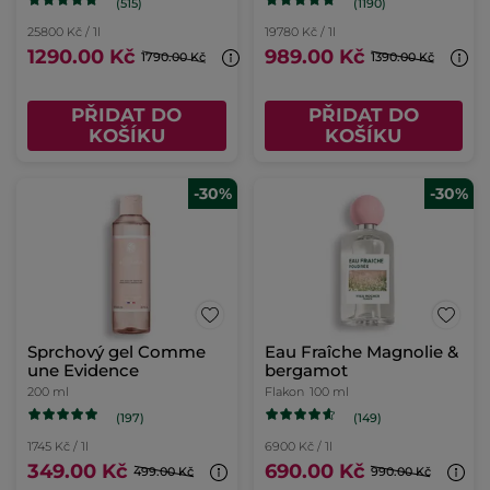
(515)
(1190)
25800 Kč / 1l
19780 Kč / 1l
1290.00 Kč
989.00 Kč
1790.00 Kč
1390.00 Kč
PŘIDAT DO
PŘIDAT DO
KOŠÍKU
KOŠÍKU
-30%
-30%
Sprchový gel Comme
Eau Fraîche Magnolie &
une Evidence
bergamot
200 ml
Flakon
100 ml
(197)
(149)
1745 Kč / 1l
6900 Kč / 1l
349.00 Kč
690.00 Kč
499.00 Kč
990.00 Kč