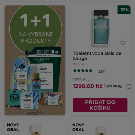
-32%
Toaletní voda Bois de
Sauge
100 ml
(234)
12900 Kč / 1l
1290.00 Kč
1890.00 Kč
PŘIDAT DO
KOŠÍKU