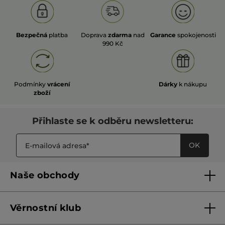
Bezpečná
platba
Doprava
zdarma
nad
Garance
spokojenosti
990 Kč
Podmínky
vrácení
Dárky
k nákupu
zboží
Přihlaste se k odběru newsletteru:
OK
Naše obchody
Naše obchody
Věrnostní klub
Franšízing