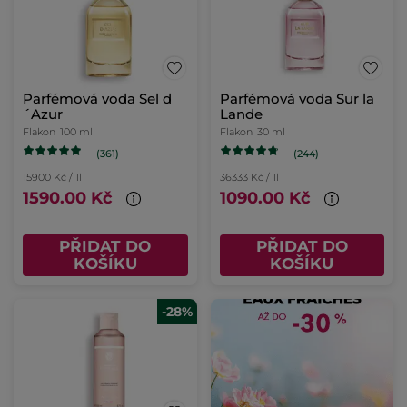
Parfémová voda Sel d
Parfémová voda Sur la
´Azur
Lande
Flakon
100 ml
Flakon
30 ml
(361)
(244)
15900 Kč / 1l
36333 Kč / 1l
1590.00 Kč
1090.00 Kč
PŘIDAT DO
PŘIDAT DO
KOŠÍKU
KOŠÍKU
-28%