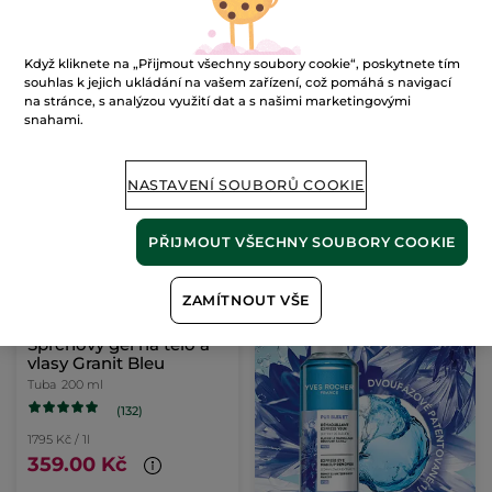
12900 Kč / 1l
15900 Kč / 1l
1290.00 Kč
1590.00 Kč
1890.00 Kč
Když kliknete na „Přijmout všechny soubory cookie“, poskytnete tím
souhlas k jejich ukládání na vašem zařízení, což pomáhá s navigací
na stránce, s analýzou využití dat a s našimi marketingovými
PŘIDAT DO
PŘIDAT DO
snahami.
KOŠÍKU
KOŠÍKU
NASTAVENÍ SOUBORŮ COOKIE
PŘIJMOUT VŠECHNY SOUBORY COOKIE
ZAMÍTNOUT VŠE
Sprchový gel na tělo a
vlasy Granit Bleu
Tuba
200 ml
(132)
1795 Kč / 1l
359.00 Kč