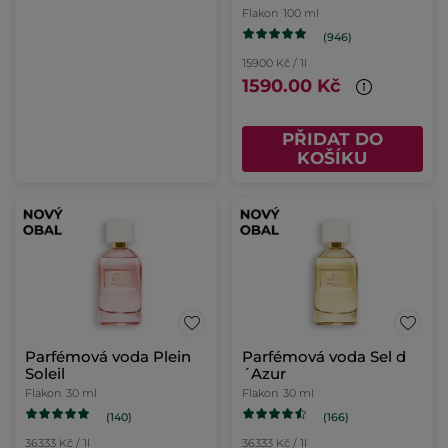
Flakon
100 ml
(946)
15900 Kč / 1l
1590.00 Kč
PŘIDAT DO
KOŠÍKU
Parfémová voda Plein
Parfémová voda Sel d
Soleil
´Azur
Flakon
30 ml
Flakon
30 ml
(140)
(166)
36333 Kč / 1l
36333 Kč / 1l