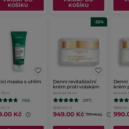
KOŠÍKU
KOŠÍKU
-32%
ticí maska s uhlím
Denní revitalizační
Denní 
krém proti vráskám
krém 
na suc
75 ml
Kelímek
50 ml
Kelímek
(165)
(297)
Kč / 1l
18980 Kč / 1l
19800 Kč /
9.00 Kč
949.00 Kč
990.
1390.00 Kč