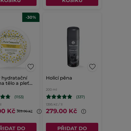
KOŠÍKU
KOŠÍKU
-30%
 hydratační
Holicí pěna
a tělo a pleť
Camomille
200 ml
(1153)
(337)
1l
1395 Kč / 1l
00 Kč
279.00 Kč
369.00 Kč
ŘIDAT DO
PŘIDAT DO