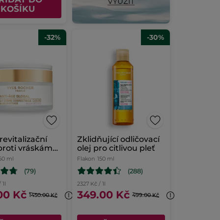
KOŠÍKU
-32%
-30%
revitalizační
Zklidňující odličovací
proti vráskám
olej pro citlivou pleť
hou pleť
50 ml
Flakon
150 ml
(79)
(288)
 1l
2327 Kč / 1l
00 Kč
349.00 Kč
1450.00 Kč
499.00 Kč