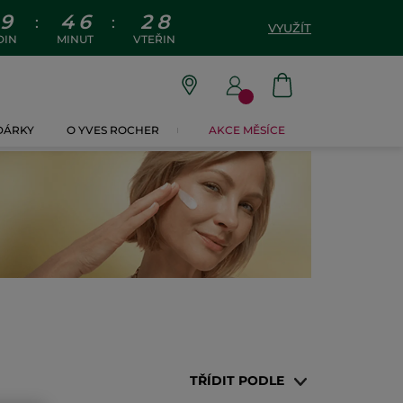
9
4
6
2
7
:
:
VYUŽÍT
DIN
MINUT
VTEŘIN
 DÁRKY
O YVES ROCHER
AKCE MĚSÍCE
TŘÍDIT PODLE