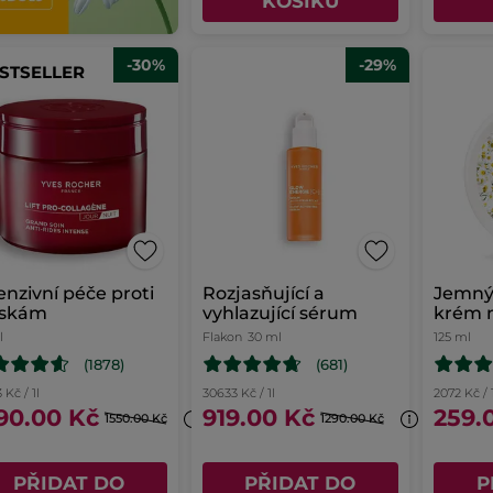
KOŠÍKU
-30%
-29%
STSELLER
enzivní péče proti
Rozjasňující a
Jemný
áskám
vyhlazující sérum
krém n
Pure 
l
Flakon
30 ml
125 ml
(1878)
(681)
 Kč / 1l
30633 Kč / 1l
2072 Kč / 
90.00 Kč
919.00 Kč
259.
1550.00 Kč
1290.00 Kč
PŘIDAT DO
PŘIDAT DO
P