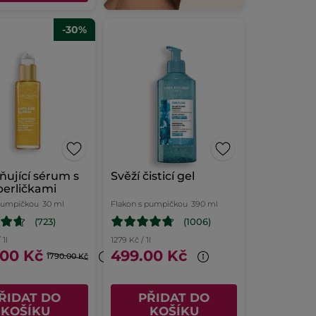
-30%
ňující sérum s
Svěží čisticí gel
erličkami
 pumpičkou
30 ml
Flakon s pumpičkou
390 ml
(723)
(1006)
 1l
1279 Kč / 1l
.00 Kč
499.00 Kč
1790.00 Kč
ŘIDAT DO
PŘIDAT DO
KOŠÍKU
KOŠÍKU