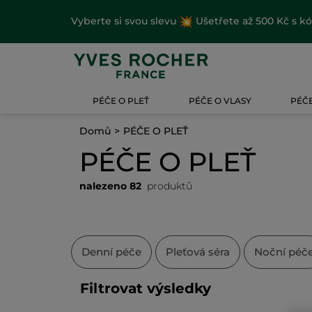
Vyberte si svou slevu
Ušetřete až 500 Kč s k
PÉČE O PLEŤ
PÉČE O VLASY
PÉČE
Domů
PÉČE O PLEŤ
PÉČE O PLEŤ
nalezeno 82
produktů
Denní péče
Pleťová séra
Noční péč
Filtrovat výsledky