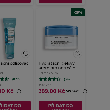
-29%
ační odličovací
Hydratační gelový
krém pro normální až
smíšenou pleť
 ml
Kelímek
50 ml
(872)
(342)
1l
7780 Kč / 1l
00 Kč
389.00 Kč
549.00 Kč
ŘIDAT DO
PŘIDAT DO