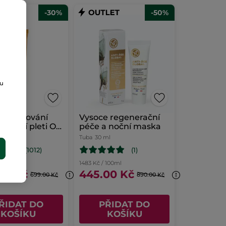
-30%
-50%
SELLER
ou
a opalování
Vysoce regenerační
tárnutí pleti OF
péče a noční maska
Tuba
30 ml
E
(1012)
(1)
1l
1483 Kč / 100ml
00 Kč
445.00 Kč
699.00 Kč
890.00 Kč
ŘIDAT DO
PŘIDAT DO
KOŠÍKU
KOŠÍKU