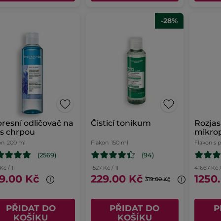
-28%
resní odličovač na
Čisticí tonikum
Rozjas
 s chrpou
mikrop
on
200 ml
Flakon
150 ml
Flakon s
(2569)
(94)
Kč / 1l
1527 Kč / 1l
41667 Kč /
9.00 Kč
229.00 Kč
1250
319.00 Kč
PŘIDAT DO
PŘIDAT DO
P
KOŠÍKU
KOŠÍKU