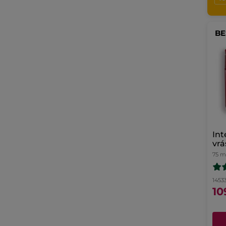
BE
Int
vr
75 m
14533
10