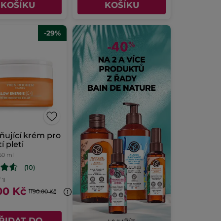
KOŠÍKU
KOŠÍKU
-29%
ňující krém pro
í pleti
50 ml
(10)
 1l
00 Kč
1190.00 Kč
ŘIDAT DO