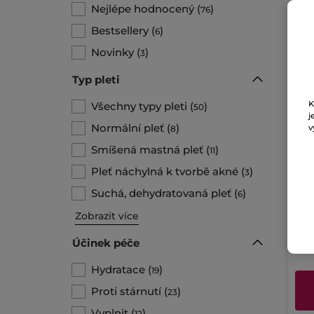
Nejlépe hodnocený
(
)
76
BE
Bestsellery
(
)
6
Novinky
(
)
3
Typ pleti
K
Všechny typy pleti
(
)
50
j
Normální pleť
(
)
v
8
Smíšená mastná pleť
(
)
11
Vys
Pleť náchylná k tvorbě akné
(
)
3
pé
75 m
Suchá, dehydratovaná pleť
(
)
6
Zobrazit více
14533
10
Účinek péče
Hydratace
(
)
19
Proti stárnutí
(
)
23
Vyplnit
(
)
12