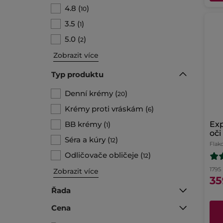
4.8
(
)
10
3.5
(
)
1
5.0
(
)
2
Zobrazit více
Typ produktu
Denní krémy
(
)
20
Krémy proti vráskám
(
)
6
BB krémy
(
)
Exp
1
oči
Séra a kúry
(
)
12
Flak
Odličovače obličeje
(
)
12
1795 
Zobrazit více
35
Řada
Cena