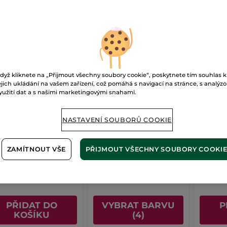
-30%
-31%
STSELLER
NOVINKA
BEST
dyž kliknete na „Přijmout všechny soubory cookie“, poskytnete tím souhlas k
ejich ukládání na vašem zařízení, což pomáhá s navigací na stránce, s analýz
yužití dat a s našimi marketingovými snahami.
oce regenerační
Hydratační BB krém s
Péče n
NASTAVENÍ SOUBORŮ COOKIE
če
SPF 50 - Clair
proti s
50+
l
Tuba
40 ml
- 4 barvy
40 ml
ZAMÍTNOUT VŠE
PŘIJMOUT VŠECHNY SOUBORY COOKI
(1516)
(81)
 Kč / 1l
772 Kč / 100ml
12225 Kč / 
90.00 Kč
309.00 Kč
489.
1550.00 Kč
449.00 Kč
PŘIDAT DO
VYBRAT BARVU
P
KOŠÍKU
(4)