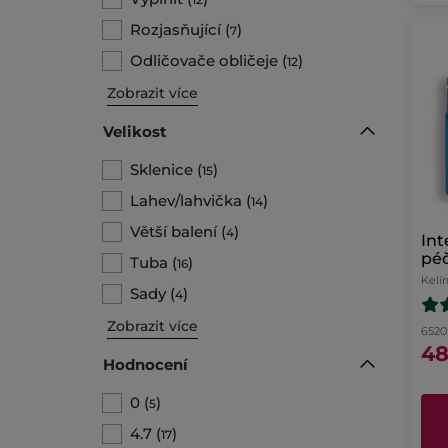
Rozjasňující
(
)
7
Odličovače obličeje
(
)
12
Zobrazit více
Velikost
Sklenice
(
)
15
Lahev/lahvička
(
)
14
Větší balení
(
)
4
Int
pé
Tuba
(
)
16
Kelí
Sady
(
)
4
Zobrazit více
6520 
48
Hodnocení
0
(
)
5
4.7
(
)
17