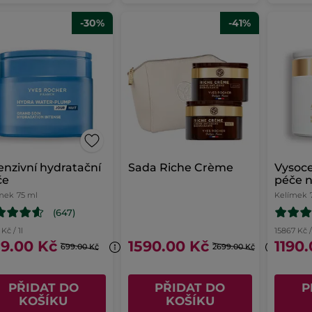
-30%
-41%
enzivní hydratační
Sada Riche Crème
Vysoce
če
péče n
mek
75 ml
Kelímek
(647)
Kč / 1l
15867 Kč /
9.00 Kč
1590.00 Kč
1190
699.00 Kč
2699.00 Kč
PŘIDAT DO
PŘIDAT DO
P
KOŠÍKU
KOŠÍKU