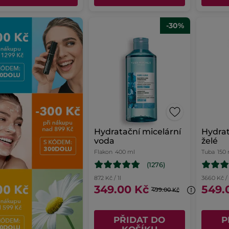
-30%
Hydratační micelární
Hydrat
voda
želé
Flakon
400 ml
Tuba
150
(1276)
872 Kč / 1l
3660 Kč / 
349.00 Kč
549.
499.00 Kč
PŘIDAT DO
P