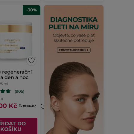
-30%
 regenerační
a den a noc
75 ml
(905)
 1l
.00 Kč
1690.00 Kč
ŘIDAT DO
KOŠÍKU