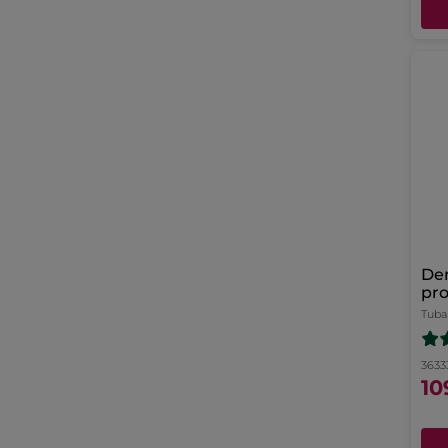
Den
pro
ple
Tuba
36333
10