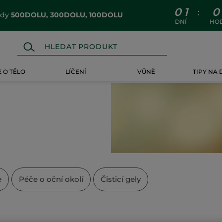
0
1
0
:
ódy
500DOLU, 300DOLU, 100DOLU
DNÍ
HO
 O TĚLO
LÍČENÍ
VŮNĚ
TIPY NA
e
Péče o oční okolí
Čisticí gely