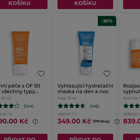
KOŠÍKU
KOŠÍKU
-30%
ní péče s OF 50
Vyhlazující hydratační
Rozjas
 všechny typy
maska na den a noc
vypnut
ti
30 ml
Tuba
75 ml
Kelímek
(144)
(146)
 Kč / 1l
4653 Kč / 1l
16780 Kč /
90.00 Kč
349.00 Kč
839.
499.00 Kč
PŘIDAT DO
PŘIDAT DO
P