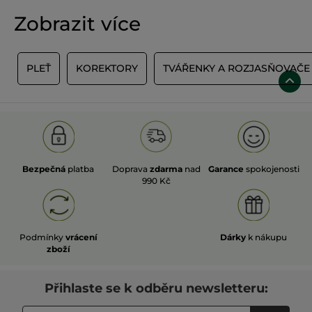
Zobrazit více
Y
PLEŤ
KOREKTORY
TVÁŘENKY A ROZJASŇOVAČE
Bezpečná
platba
Doprava
zdarma
nad
Garance
spokojenosti
990 Kč
Podmínky
vrácení
Dárky
k nákupu
zboží
Přihlaste se k odběru newsletteru: