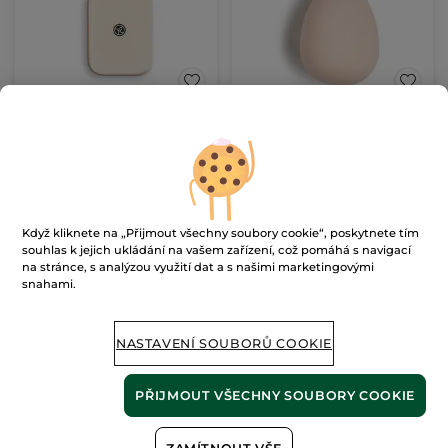
Houbička na
Houbička na make-up
kompaktní pudr
1 ks
(2)
(123)
55.00 Kč
189.00 Kč
109.00 Kč
Když kliknete na „Přijmout všechny soubory cookie“, poskytnete tím
souhlas k jejich ukládání na vašem zařízení, což pomáhá s navigací
na stránce, s analýzou využití dat a s našimi marketingovými
PŘIDAT DO
PŘIDAT DO
snahami.
KOŠÍKU
KOŠÍKU
NASTAVENÍ SOUBORŮ COOKIE
PŘIJMOUT VŠECHNY SOUBORY COOKIE