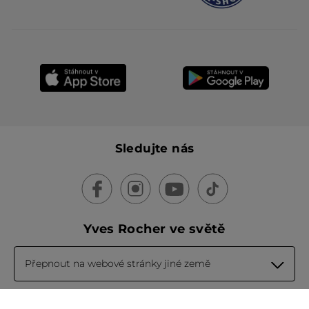
Sledujte nás
Yves Rocher ve světě
Přepnout na webové stránky jiné země