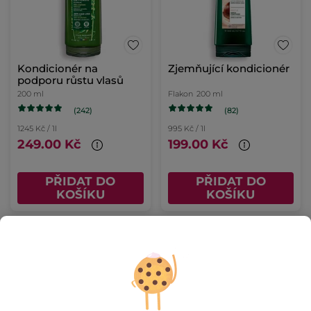
Kondicionér na
Zjemňující kondicionér
podporu růstu vlasů
200 ml
Flakon
200 ml
(242)
(82)
1245 Kč / 1l
995 Kč / 1l
249.00 Kč
199.00 Kč
PŘIDAT DO
PŘIDAT DO
KOŠÍKU
KOŠÍKU