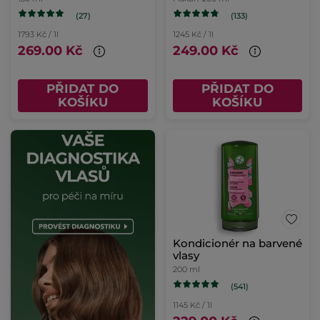
(27)
(133)
1793 Kč / 1l
1245 Kč / 1l
269.00 Kč
249.00 Kč
PŘIDAT DO
PŘIDAT DO
KOŠÍKU
KOŠÍKU
Kondicionér na barvené
vlasy
200 ml
(541)
1145 Kč / 1l