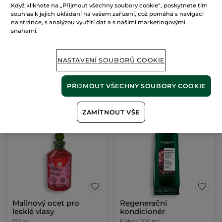
Když kliknete na „Přijmout všechny soubory cookie“, poskytnete tím
Malinový ocet pro
souhlas k jejich ukládání na vašem zařízení, což pomáhá s navigací
lesklé vlasy
na stránce, s analýzou využití dat a s našimi marketingovými
snahami.
400 ml
(716)
1122 Kč / 1l
NASTAVENÍ SOUBORŮ COOKIE
449.00 Kč
PŘIJMOUT VŠECHNY SOUBORY COOKIE
PŘIDAT DO
KOŠÍKU
ZAMÍTNOUT VŠE
Malinový ocet pro
Regenerační
lesklé vlasy
kondicionér
150 ml
Flakon
200 ml