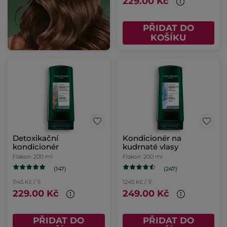
229.00 Kč
PŘIDAT DO
KOŠÍKU
Detoxikační
Kondicionér na
kondicionér
kudrnaté vlasy
Flakon
200 ml
Flakon
200 ml
(147)
(247)
1145 Kč / 1l
1245 Kč / 1l
229.00 Kč
249.00 Kč
PŘIDAT DO
PŘIDAT DO