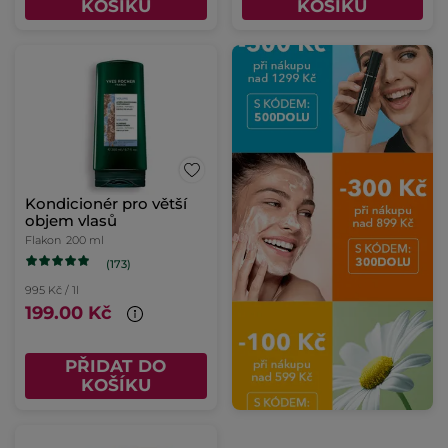
KOŠÍKU
KOŠÍKU
Kondicionér pro větší
objem vlasů
Flakon
200 ml
(173)
995 Kč / 1l
199.00 Kč
PŘIDAT DO
KOŠÍKU