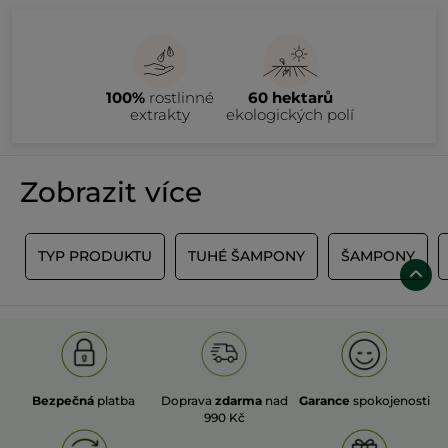
100%
rostlinné
60 hektarů
extrakty
ekologických polí
Zobrazit více
Y
TYP PRODUKTU
TUHÉ ŠAMPONY
ŠAMPONY
Bezpečná
platba
Doprava
zdarma
nad
Garance
spokojenosti
990 Kč