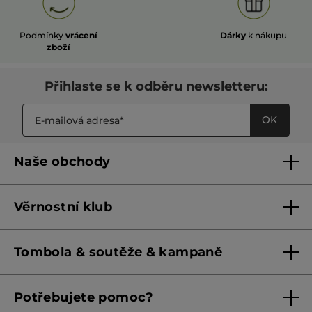
Podmínky
vrácení
Dárky
k nákupu
zboží
Přihlaste se k odběru newsletteru:
OK
Naše obchody
Naše obchody
Věrnostní klub
Franšízing
Pravidla věrnostního klubu do 31. 5. 2026
Tombola & soutěže & kampaně
Pravidla věrnostního klubu od 1. 6. 2026
Podmínky soutěží Meta
Potřebujete pomoc?
Podmínky aktuálních nabídek