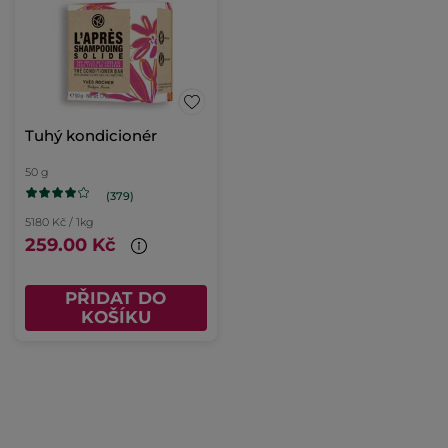
Tuhý kondicionér
50 g
(379)
5180 Kč / 1kg
259.00 Kč
PŘIDAT DO
KOŠÍKU