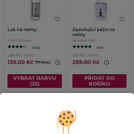
Lak na nehty
Zpevňující péče na
nehty
5 ml
- 25 barvy
Lahvička
6 ml
(966)
(60)
2780 Kč / 100ml
4317 Kč / 100ml
139.00 Kč
259.00 Kč
199.00 Kč
VYBRAT BARVU
PŘIDAT DO
(25)
KOŠÍKU