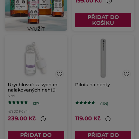
199.00 Kč
PŘIDAT DO
KOŠÍKU
Urychlovač zasychání
Pilník na nehty
nalakovaných nehtů
5 ml
(217)
(164)
47800 Kč / 1l
239.00 Kč
119.00 Kč
PŘIDAT DO
PŘIDAT DO