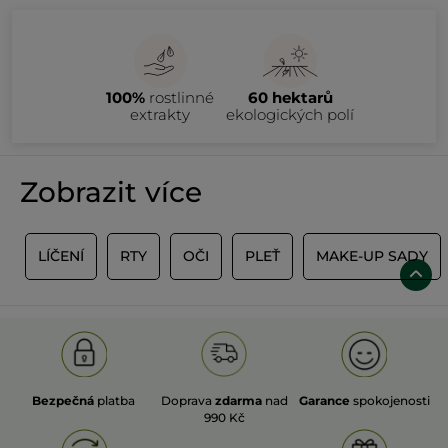
100%
rostlinné
60 hektarů
extrakty
ekologických polí
Zobrazit více
Y
LÍČENÍ
RTY
OČI
PLEŤ
MAKE-UP SADY
Bezpečná
platba
Doprava
zdarma
nad
Garance
spokojenosti
990 Kč