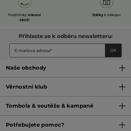
Podmínky
vrácení
Dárky
k nákupu
zboží
Přihlaste se k odběru newsletteru:
OK
Naše obchody
Naše obchody
Věrnostní klub
Franšízing
Pravidla věrnostního klubu do 31. 5. 2026
Tombola & soutěže & kampaně
Pravidla věrnostního klubu od 1. 6. 2026
Podmínky soutěží Meta
Potřebujete pomoc?
Podmínky aktuálních nabídek