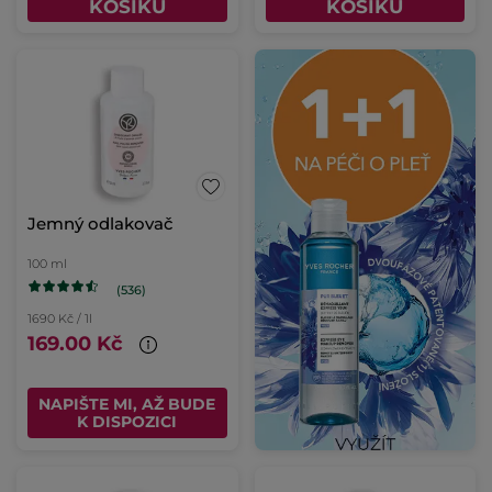
KOŠÍKU
KOŠÍKU
Jemný odlakovač
100 ml
(536)
1690 Kč / 1l
169.00 Kč
NAPIŠTE MI, AŽ BUDE
K DISPOZICI