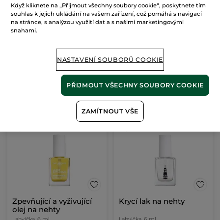
Když kliknete na „Přijmout všechny soubory cookie“, poskytnete tím
Krycí lak na nehty
souhlas k jejich ukládání na vašem zařízení, což pomáhá s navigací
na stránce, s analýzou využití dat a s našimi marketingovými
snahami.
5 ml
(506)
35800 Kč / 1l
NASTAVENÍ SOUBORŮ COOKIE
179.00 Kč
PŘIJMOUT VŠECHNY SOUBORY COOKIE
PŘIDAT DO
KOŠÍKU
ZAMÍTNOUT VŠE
NOVINKA
NOVINKA
Zpevňující a vyživující
Krycí lak na nehty
olej na nehty
Lahvička
6 ml
Lahvička
6 ml