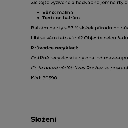
Získejte vyživené a hedvábně jemné rty 
Vůně:
malina
Textura:
balzám
Balzám na rty s 97 % složek přírodního pů
Líbí se vám tato vůně? Objevte celou řadu
Průvodce recyklací:
Obtížně recyklovatelný obal od make-upu 
Co je dobré vědět: Yves Rocher se postar
Kód: 90390
Složení