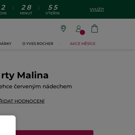
2
2
8
5
5
:
:
VYUŽÍT
DIN
MINUT
VTEŘIN
 DÁRKY
O YVES ROCHER
AKCE MĚSÍCE
rty Malina
s lehce červeným nádechem
ŘIDAT HODNOCENÍ