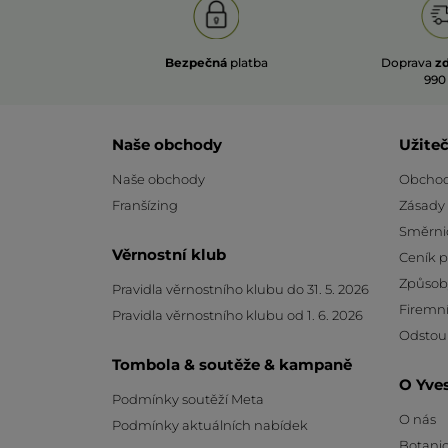
Bezpečná
platba
Doprava
z
990
Naše obchody
Užite
Naše obchody
Obchod
Franšízing
Zásady
Směrni
Věrnostní klub
Ceník 
Způsob
Pravidla věrnostního klubu do 31. 5. 2026
Firemní
Pravidla věrnostního klubu od 1. 6. 2026
Odstou
Tombola & soutěže & kampaně
O Yve
Podmínky soutěží Meta
O nás
Podmínky aktuálních nabídek
Botanic