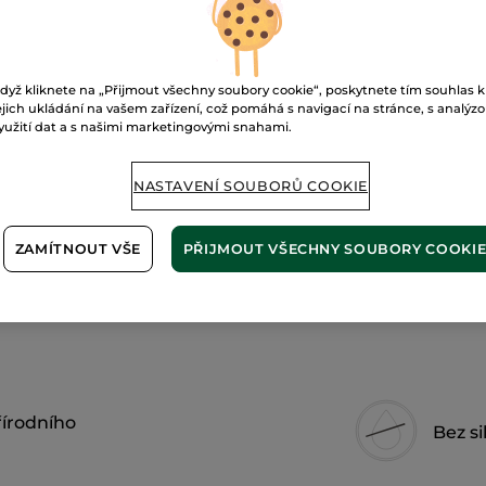
Napište
na
rty
Malina
Zabezpečená 
dyž kliknete na „Přijmout všechny soubory cookie“, poskytnete tím souhlas k
ejich ukládání na vašem zařízení, což pomáhá s navigací na stránce, s analýz
Možnost vráce
yužití dat a s našimi marketingovými snahami.
Doprava zdarma 
ZJISTIT VÍCE
NASTAVENÍ SOUBORŮ COOKIE
ZAMÍTNOUT VŠE
PŘIJMOUT VŠECHNY SOUBORY COOKI
řírodního
Bez si