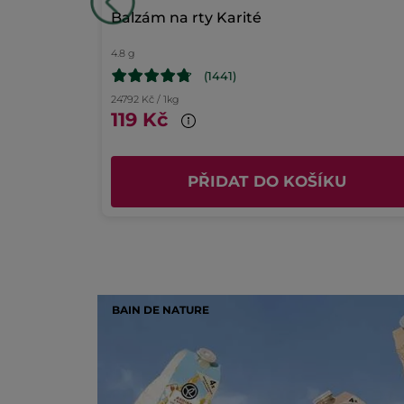
Obrázek s hodnocením
Balzám na rty Karité
4.8 g
(1441)
24792 Kč / 1kg
119 Kč
U
PŘIDAT DO KOŠÍKU
BAIN DE NATURE