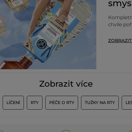
smys
Kompletn
chvíle po
ZOBRAZI
Zobrazit více
LÍČENÍ
RTY
PÉČE O RTY
TUŽKY NA RTY
LE