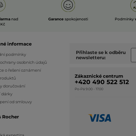
darma
nad
Garance
spokojenosti
Podmínky
 Kč
čné informace
Přihlaste se k odběru
ní podmínky
newsletteru:
 ochrany osobních údajů
ce o řešení oznámení
Zákaznické centrum
produktů
+420 490 522 512
y doručování
Po-Pá 9.00 - 17.00
 dárky
pení od smlouvy
s Rocher
ká expertiza