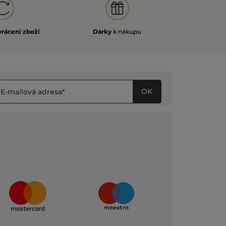
vrácení zboží
Dárky
k nákupu
OK