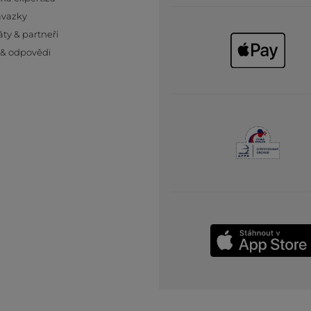
ávazky
áty & partneři
 & odpovědi