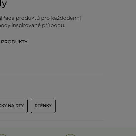
ly
í řada produktů pro každodenní
hody inspirované přírodou.
T PRODUKTY
SKY NA RTY
RTĚNKY