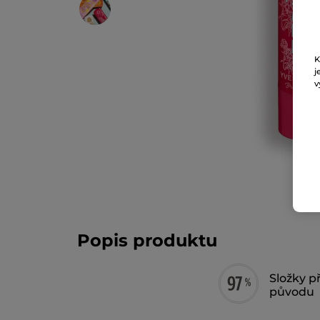
K
j
v
Popis produktu
Složky p
původu