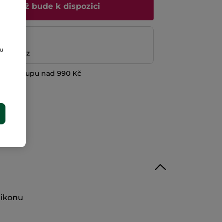
 mi, až bude k dispozici
platba
ou
ní peněz
při nákupu nad 990 Kč
E
likonu