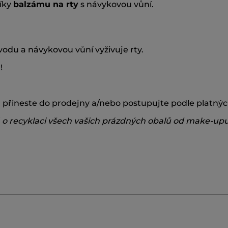
díky
balzámu na rty
s návykovou vůní.
vodu a návykovou vůní vyživuje rty.
!
přineste do prodejny a/nebo postupujte podle platnýc
á o recyklaci všech vašich prázdných obalů od make-up