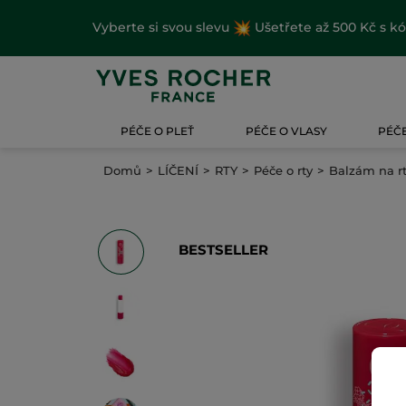
Vyberte si svou slevu
Ušetřete až 500 Kč s k
PÉČE O PLEŤ
PÉČE O VLASY
PÉČE
Domů
LÍČENÍ
RTY
Péče o rty
Balzám na r
BESTSELLER