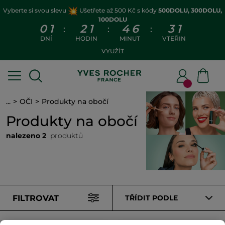
Vyberte si svou slevu
Ušetřete až 500 Kč s kódy
500DOLU, 300DOLU,
100DOLU
0
1
2
1
4
6
3
1
:
:
:
DNÍ
HODIN
MINUT
VTEŘIN
VYUŽÍT
...
OČI
Produkty na obočí
Produkty na obočí
nalezeno 2
produktů
FILTROVAT
TŘÍDIT PODLE