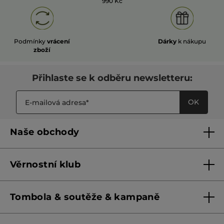
990 Kč
Podmínky
vrácení
Dárky
k nákupu
zboží
Přihlaste se k odběru newsletteru:
OK
Naše obchody
Naše obchody
Věrnostní klub
Franšízing
Pravidla věrnostního klubu do 31. 5. 2026
Tombola & soutěže & kampaně
Pravidla věrnostního klubu od 1. 6. 2026
Podmínky soutěží Meta