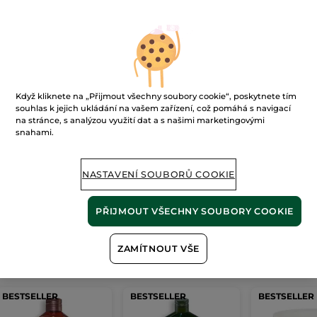
Ups!
Když kliknete na „Přijmout všechny soubory cookie“, poskytnete tím
souhlas k jejich ukládání na vašem zařízení, což pomáhá s navigací
na stránce, s analýzou využití dat a s našimi marketingovými
snahami.
Stránku nelze zobrazit.
NASTAVENÍ SOUBORŮ COOKIE
Zdá se, že tato
stránka již neexistuje
, nebo
odkaz není platný.
PŘIJMOUT VŠECHNY SOUBORY COOKIE
ZAMÍTNOUT VŠE
Naše
nejprodávanější produkty
BESTSELLER
BESTSELLER
BESTSELLER