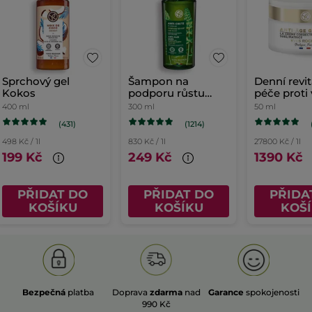
Sprchový gel
Šampon na
Denní revit
Kokos
podporu růstu
péče proti
vlasů
400 ml
300 ml
50 ml
(431)
(1214)
498 Kč / 1l
830 Kč / 1l
27800 Kč / 1l
199 Kč
249 Kč
1390 Kč
PŘIDAT DO
PŘIDAT DO
PŘIDA
KOŠÍKU
KOŠÍKU
KOŠ
Bezpečná
platba
Doprava
zdarma
nad
Garance
spokojenosti
990 Kč