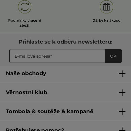
Podmínky
vrácení
Dárky
k nákupu
zboží
Přihlaste se k odběru newsletteru:
OK
Naše obchody
Naše obchody
Věrnostní klub
Franšízing
Pravidla věrnostního klubu do 31. 5. 2026
Tombola & soutěže & kampaně
Pravidla věrnostního klubu od 1. 6. 2026
Podmínky soutěží Meta
Potřebujete pomoc?