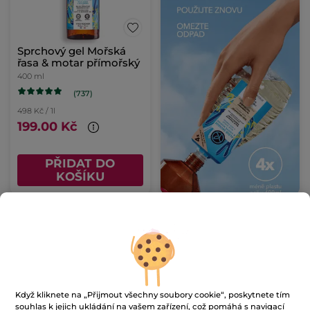
Sprchový gel Mořská
řasa & motar přímořský
400 ml
(737)
498 Kč / 1l
199.00 Kč
PŘIDAT DO
KOŠÍKU
NOVINKA
Když kliknete na „Přijmout všechny soubory cookie“, poskytnete tím
souhlas k jejich ukládání na vašem zařízení, což pomáhá s navigací