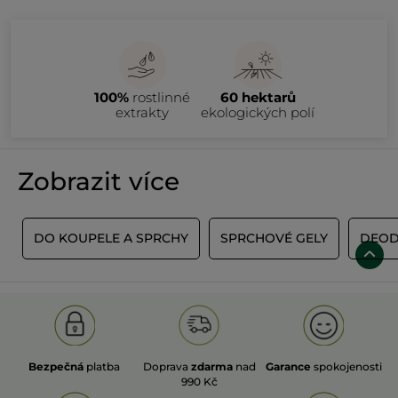
100%
rostlinné
60 hektarů
extrakty
ekologických polí
Zobrazit více
Ů
DO KOUPELE A SPRCHY
SPRCHOVÉ GELY
DEOD
Bezpečná
platba
Doprava
zdarma
nad
Garance
spokojenosti
990 Kč