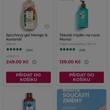
Sprchový gel Mango &
Tekuté mýdlo na ruce
koriandr
Monoï
600 ml
Flakon s pumpičkou
190 ml
(294)
(218)
415 Kč / 1l
249.00 Kč
139.00 Kč
PŘIDAT DO
PŘIDAT DO
KOŠÍKU
KOŠÍKU