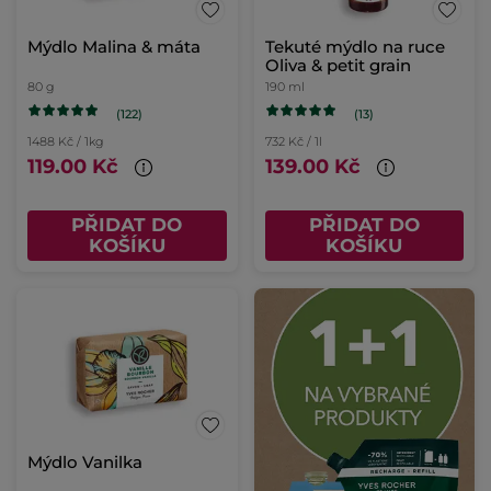
Mýdlo Malina & máta
Tekuté mýdlo na ruce
Oliva & petit grain
80 g
190 ml
(122)
(13)
1488 Kč / 1kg
732 Kč / 1l
119.00 Kč
139.00 Kč
PŘIDAT DO
PŘIDAT DO
KOŠÍKU
KOŠÍKU
Mýdlo Vanilka