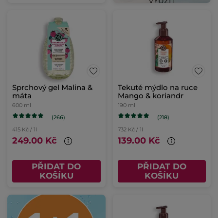
Sprchový gel Malina &
Tekuté mýdlo na ruce
máta
Mango & koriandr
600 ml
190 ml
(266)
(218)
415 Kč / 1l
732 Kč / 1l
249.00 Kč
139.00 Kč
PŘIDAT DO
PŘIDAT DO
KOŠÍKU
KOŠÍKU