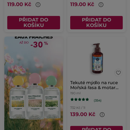
119.00 Kč
119.00 Kč
PŘIDAT DO
PŘIDAT DO
KOŠÍKU
KOŠÍKU
Tekuté mýdlo na ruce
Mořská řasa & motar
přímořský
190 ml
(354)
732 Kč / 1l
139.00 Kč
PŘIDAT DO