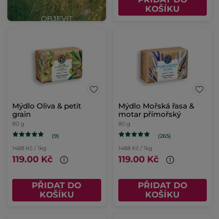
KOŠÍKU
Mýdlo Oliva & petit
Mýdlo Mořská řasa &
grain
motar přímořský
80 g
80 g
(9)
(265)
1488 Kč / 1kg
1488 Kč / 1kg
119.00 Kč
119.00 Kč
PŘIDAT DO
PŘIDAT DO
KOŠÍKU
KOŠÍKU