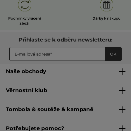
Podmínky
vrácení
Dárky
k nákupu
zboží
Přihlaste se k odběru newsletteru:
OK
Naše obchody
Naše obchody
Věrnostní klub
Franšízing
Pravidla věrnostního klubu do 31. 5. 2026
Tombola & soutěže & kampaně
Pravidla věrnostního klubu od 1. 6. 2026
Podmínky soutěží Meta
Potřebujete pomoc?