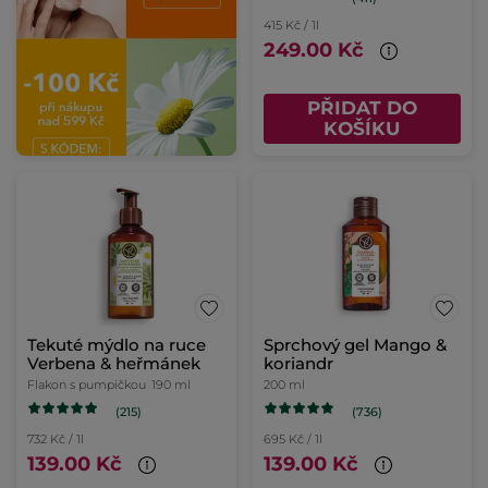
415 Kč / 1l
249.00 Kč
PŘIDAT DO
KOŠÍKU
Tekuté mýdlo na ruce
Sprchový gel Mango &
Verbena & heřmánek
koriandr
Flakon s pumpičkou
190 ml
200 ml
(215)
(736)
732 Kč / 1l
695 Kč / 1l
139.00 Kč
139.00 Kč