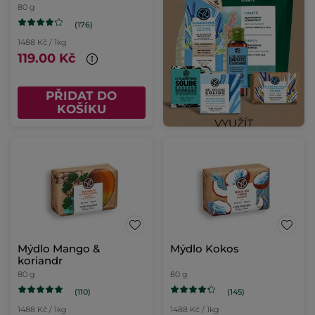
80 g
(176)
1488 Kč / 1kg
119.00 Kč
PŘIDAT DO
KOŠÍKU
Mýdlo Mango &
Mýdlo Kokos
koriandr
80 g
80 g
(110)
(145)
1488 Kč / 1kg
1488 Kč / 1kg