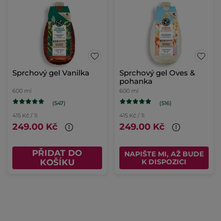
Sprchový gel Vanilka
Sprchový gel Oves &
pohanka
600 ml
600 ml
(547)
(516)
415 Kč / 1l
415 Kč / 1l
249.00 Kč
249.00 Kč
PŘIDAT DO
NAPIŠTE MI, AŽ BUDE
KOŠÍKU
K DISPOZICI