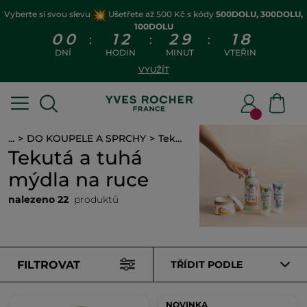
Vyberte si svou slevu
Ušetřete až 500 Kč s kódy
500DOLU, 300DOLU,
100DOLU
0
0
1
2
2
9
1
7
:
:
:
DNÍ
HODIN
MINUT
VTEŘIN
VYUŽÍT
...
DO KOUPELE A SPRCHY
Tekutá a tuhá mýdla na ruce
Tekutá a tuhá
mýdla na ruce
nalezeno 22
produktů
FILTROVAT
TŘÍDIT PODLE
NOVINKA