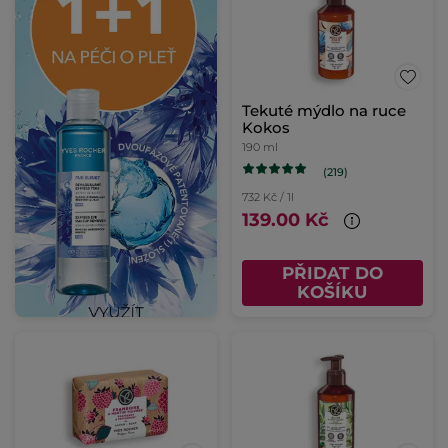
Tekuté mýdlo na ruce
Kokos
190 ml
(219)
732 Kč / 1l
139.00 Kč
PŘIDAT DO
KOŠÍKU