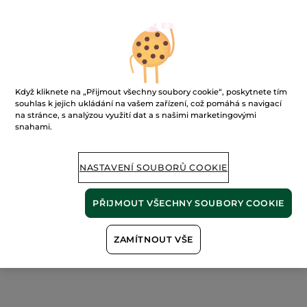
Když kliknete na „Přijmout všechny soubory cookie“, poskytnete tím
Regenerační mléko po
souhlas k jejich ukládání na vašem zařízení, což pomáhá s navigací
opalování
na stránce, s analýzou využití dat a s našimi marketingovými
Tuba
200 ml
snahami.
(369)
184 Kč / 100ml
NASTAVENÍ SOUBORŮ COOKIE
369.00 Kč
PŘIJMOUT VŠECHNY SOUBORY COOKIE
PŘIDAT DO
KOŠÍKU
ZAMÍTNOUT VŠE