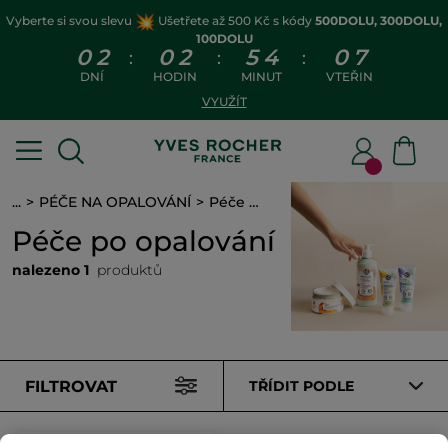
Vyberte si svou slevu
Ušetřete až 500 Kč s kódy
500DOLU, 300DOLU,
100DOLU
0
2
0
2
5
4
0
7
:
:
:
DNÍ
HODIN
MINUT
VTEŘIN
VYUŽÍT
...
PÉČE NA OPALOVÁNÍ
Péče po opalování
Péče po opalování
nalezeno 1
produktů
FILTROVAT
TŘÍDIT PODLE
NOVINKA