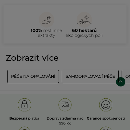
100%
rostlinné
60 hektarů
extrakty
ekologických polí
Zobrazit více
Ï
PÉČE NA OPALOVÁNÍ
SAMOOPALOVACÍ PÉČE
O
Bezpečná
platba
Doprava
zdarma
nad
Garance
spokojenosti
990 Kč