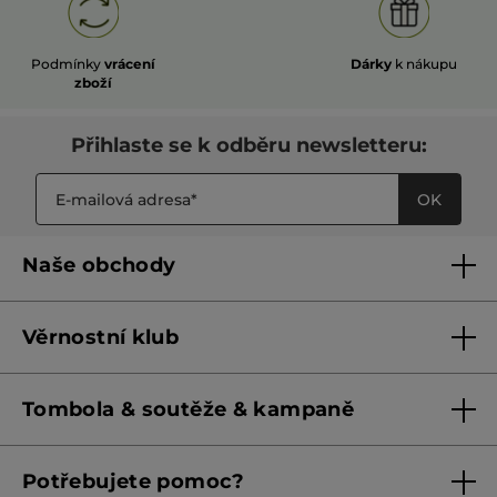
Podmínky
vrácení
Dárky
k nákupu
zboží
Přihlaste se k odběru newsletteru:
OK
Naše obchody
Naše obchody
Věrnostní klub
Franšízing
Pravidla věrnostního klubu do 31. 5. 2026
Tombola & soutěže & kampaně
Pravidla věrnostního klubu od 1. 6. 2026
Podmínky soutěží Meta
Potřebujete pomoc?
Podmínky aktuálních nabídek