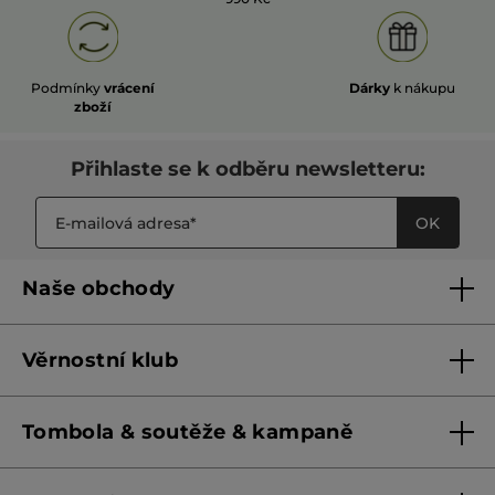
Podmínky
vrácení
Dárky
k nákupu
zboží
Přihlaste se k odběru newsletteru:
OK
Naše obchody
Naše obchody
Věrnostní klub
Franšízing
Pravidla věrnostního klubu do 31. 5. 2026
Tombola & soutěže & kampaně
Pravidla věrnostního klubu od 1. 6. 2026
Podmínky soutěží Meta