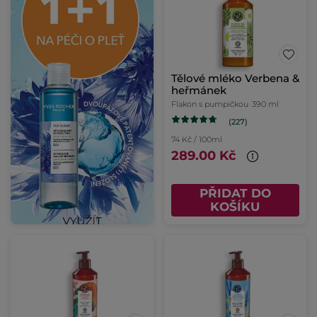
Tělové mléko Verbena &
heřmánek
Flakon s pumpičkou
390 ml
(227)
74 Kč / 100ml
289.00 Kč
PŘIDAT DO
KOŠÍKU