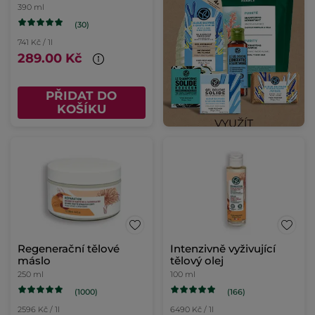
390 ml
(30)
741 Kč / 1l
289.00 Kč
PŘIDAT DO
KOŠÍKU
Regenerační tělové
Intenzivně vyživující
máslo
tělový olej
250 ml
100 ml
(1000)
(166)
2596 Kč / 1l
6490 Kč / 1l