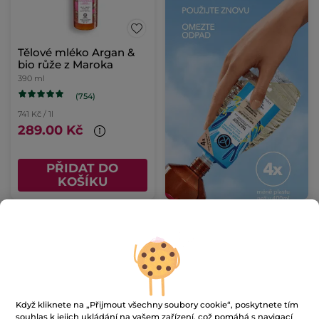
Tělové mléko Argan &
bio růže z Maroka
390 ml
(754)
741 Kč / 1l
289.00 Kč
PŘIDAT DO
KOŠÍKU
NOVINKA
-32%
Když kliknete na „Přijmout všechny soubory cookie“, poskytnete tím
souhlas k jejich ukládání na vašem zařízení, což pomáhá s navigací