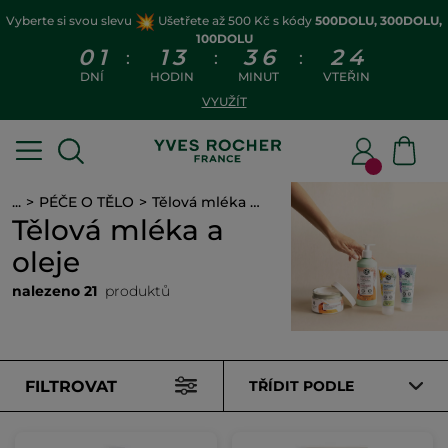
Vyberte si svou slevu
Ušetřete až 500 Kč s kódy
500DOLU, 300DOLU,
100DOLU
0
1
1
3
3
6
2
3
:
:
:
DNÍ
HODIN
MINUT
VTEŘIN
VYUŽÍT
...
PÉČE O TĚLO
Tělová mléka a oleje
Tělová mléka a
oleje
nalezeno 21
produktů
FILTROVAT
TŘÍDIT PODLE