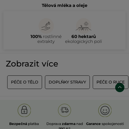
Tělová mléka a oleje
100%
rostlinné
60 hektarů
extrakty
ekologických polí
Zobrazit více
E
PÉČE O TĚLO
DOPLŇKY STRAVY
PÉČE O RUCE
Bezpečná
platba
Doprava
zdarma
nad
Garance
spokojenosti
990 Kč