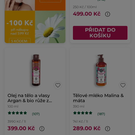
250 Kč / 100ml
499.00 Kč
PŘIDAT DO
KOŠÍKU
Olej na tělo a vlasy
Tělové mléko Malina &
Argan & bio růže z
máta
Maroka
100 ml
390 ml
(107)
(187)
3990 Kč / 1l
741 Kč / 1l
399.00 Kč
289.00 Kč