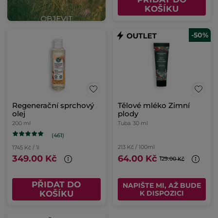
KOŠÍKU
-50%
Regenerační sprchový
Tělové mléko Zimní
olej
plody
200 ml
Tuba
30 ml
(461)
213 Kč / 100ml
1745 Kč / 1l
349.00 Kč
64.00 Kč
129.00 Kč
PŘIDAT DO
NAPIŠTE MI, AŽ BUDE
KOŠÍKU
K DISPOZICI