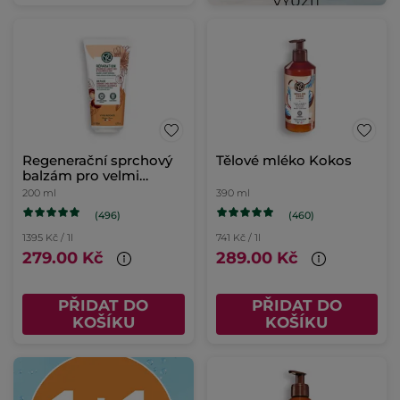
Regenerační sprchový
Tělové mléko Kokos
balzám pro velmi
suchou pokožku
200 ml
390 ml
(496)
(460)
1395 Kč / 1l
741 Kč / 1l
279.00 Kč
289.00 Kč
PŘIDAT DO
PŘIDAT DO
KOŠÍKU
KOŠÍKU