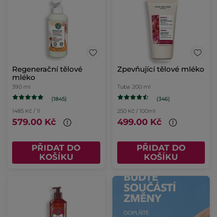
Regenerační tělové
Zpevňující tělové mléko
mléko
390 ml
Tuba
200 ml
(1845)
(346)
1485 Kč / 1l
250 Kč / 100ml
579.00 Kč
499.00 Kč
PŘIDAT DO
PŘIDAT DO
KOŠÍKU
KOŠÍKU