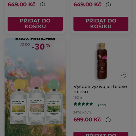
649.00 Kč
649.00 Kč
PŘIDAT DO
PŘIDAT DO
KOŠÍKU
KOŠÍKU
Vysoce vyživující tělové
mléko
190 ml
(222)
3679 Kč / 1l
699.00 Kč
PŘIDAT DO