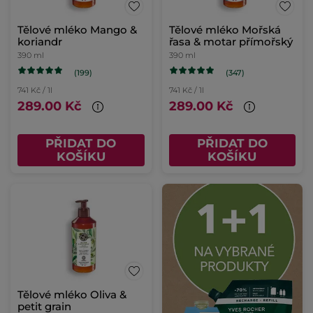
Tělové mléko Mango &
Tělové mléko Mořská
koriandr
řasa & motar přímořský
390 ml
390 ml
(199)
(347)
741 Kč / 1l
741 Kč / 1l
289.00 Kč
289.00 Kč
PŘIDAT DO
PŘIDAT DO
KOŠÍKU
KOŠÍKU
Tělové mléko Oliva &
petit grain