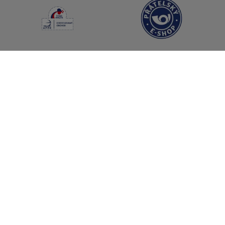
Sledujte nás
Yves Rocher ve světě
Přepnout na webové stránky jiné země