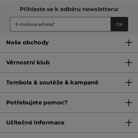
Přihlaste se k odběru newsletteru:
OK
Naše obchody
Naše obchody
Věrnostní klub
Franšízing
Pravidla věrnostního klubu do 31. 5. 2026
Tombola & soutěže & kampaně
Pravidla věrnostního klubu od 1. 6. 2026
Podmínky soutěží Meta
Potřebujete pomoc?
Podmínky aktuálních nabídek
Kontaktujte nás
Užitečné informace
Obchodní podmínky