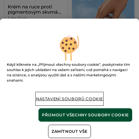
Krém na ruce proti
pigmentovým skvrnám
SPF 30
Tuba
50 ml
(189)
798 Kč / 100ml
399.00 Kč
PŘIDAT DO
KOŠÍKU
Když kliknete na „Přijmout všechny soubory cookie“, poskytnete tím
souhlas k jejich ukládání na vašem zařízení, což pomáhá s navigací
na stránce, s analýzou využití dat a s našimi marketingovými
BESTSELLER
snahami.
NASTAVENÍ SOUBORŮ COOKIE
PŘIJMOUT VŠECHNY SOUBORY COOKIE
Krém na ruce Monoï
Vyživující krém na ruce
ZAMÍTNOUT VŠE
30 ml
75 ml