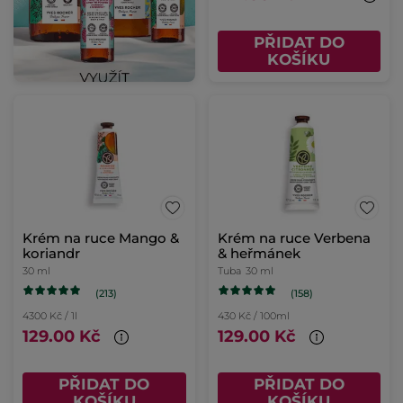
PŘIDAT DO
KOŠÍKU
Krém na ruce Mango &
Krém na ruce Verbena
koriandr
& heřmánek
30 ml
Tuba
30 ml
(213)
(158)
4300 Kč / 1l
430 Kč / 100ml
129.00 Kč
129.00 Kč
PŘIDAT DO
PŘIDAT DO
KOŠÍKU
KOŠÍKU