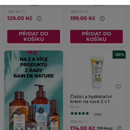
(853)
(1074)
4300 Kč / 1l
2653 Kč / 1l
129.00 Kč
199.00 Kč
PŘIDAT DO
PŘIDAT DO
KOŠÍKU
KOŠÍKU
-30%
Čisticí a hydratační
krém na ruce 2 v 1
75 ml
(346)
2320 Kč / 1l
174.00 Kč
249.00 Kč