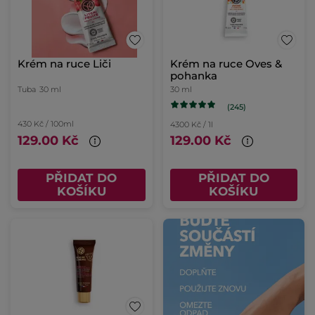
Krém na ruce Liči
Krém na ruce Oves &
pohanka
Tuba
30 ml
30 ml
(245)
430 Kč / 100ml
4300 Kč / 1l
129.00 Kč
129.00 Kč
PŘIDAT DO
PŘIDAT DO
KOŠÍKU
KOŠÍKU