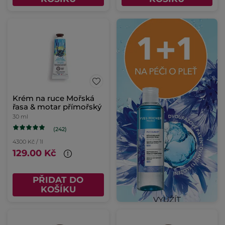
Krém na ruce Mořská
řasa & motar přímořský
30 ml
(242)
4300 Kč / 1l
129.00 Kč
PŘIDAT DO
KOŠÍKU