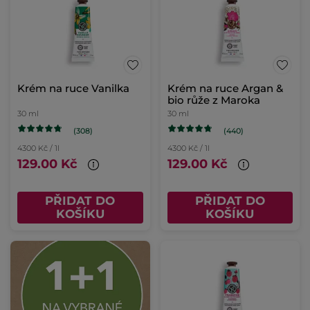
Krém na ruce Vanilka
Krém na ruce Argan &
bio růže z Maroka
30 ml
30 ml
(308)
(440)
4300 Kč / 1l
4300 Kč / 1l
129.00 Kč
129.00 Kč
PŘIDAT DO
PŘIDAT DO
KOŠÍKU
KOŠÍKU