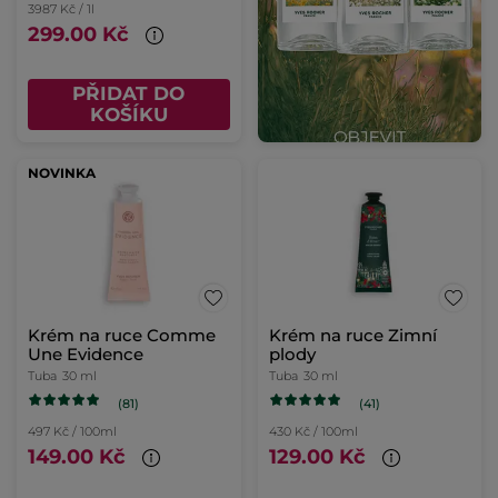
3987 Kč / 1l
299.00 Kč
PŘIDAT DO
KOŠÍKU
NOVINKA
Krém na ruce Comme
Krém na ruce Zimní
Une Evidence
plody
Tuba
30 ml
Tuba
30 ml
(81)
(41)
497 Kč / 100ml
430 Kč / 100ml
149.00 Kč
129.00 Kč