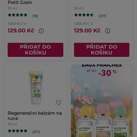
Petit Grain
30 ml
30 ml
(18)
(217)
4300 Kč / 1l
4300 Kč / 1l
129.00 Kč
129.00 Kč
PŘIDAT DO
PŘIDAT DO
KOŠÍKU
KOŠÍKU
Regenerační balzám na
ruce
75 ml
(671)