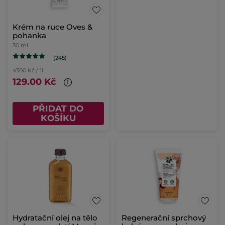
Krém na ruce Oves &
pohanka
30 ml
(245)
4300 Kč / 1l
129.00 Kč
PŘIDAT DO
KOŠÍKU
Hydratační olej na tělo
Regenerační sprchový