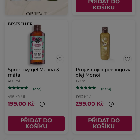
PŘIDAT DO
KOŠÍKU
BESTSELLER
Sprchový gel Malina &
Projasňující peelingový
máta
olej Monoï
400 ml
150 ml
(373)
(1090)
498 Kč / 1l
1993 Kč / 1l
199.00 Kč
299.00 Kč
PŘIDAT DO
PŘIDAT DO
KOŠÍKU
KOŠÍKU