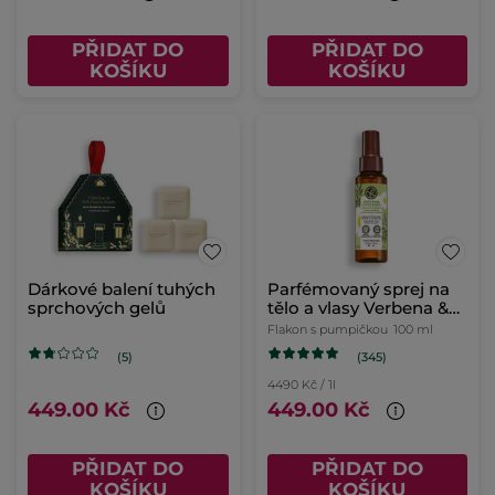
PŘIDAT DO
PŘIDAT DO
KOŠÍKU
KOŠÍKU
Dárkové balení tuhých
Parfémovaný sprej na
sprchových gelů
tělo a vlasy Verbena &
heřmánek
Flakon s pumpičkou
100 ml
(345)
(5)
4490 Kč / 1l
449.00 Kč
449.00 Kč
PŘIDAT DO
PŘIDAT DO
KOŠÍKU
KOŠÍKU