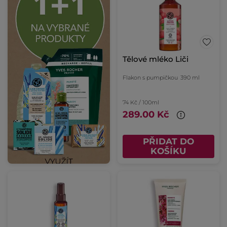
Tělové mléko Liči
Flakon s pumpičkou
390 ml
74 Kč / 100ml
289.00 Kč
PŘIDAT DO
KOŠÍKU