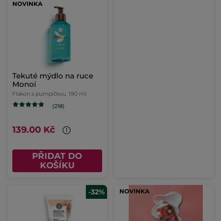
NOVINKA
Tekuté mýdlo na ruce
Monoï
Flakon s pumpičkou
190 ml
(218)
139.00 Kč
PŘIDAT DO
KOŠÍKU
-32%
NOVINKA