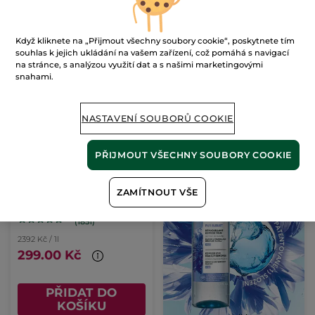
PŘIDAT DO
PŘIDAT DO
KOŠÍKU
KOŠÍKU
Když kliknete na „Přijmout všechny soubory cookie“, poskytnete tím
souhlas k jejich ukládání na vašem zařízení, což pomáhá s navigací
na stránce, s analýzou využití dat a s našimi marketingovými
snahami.
NASTAVENÍ SOUBORŮ COOKIE
PŘIJMOUT VŠECHNY SOUBORY COOKIE
Suchý olej na tělo
Monoï
ZAMÍTNOUT VŠE
125 ml
(1851)
2392 Kč / 1l
299.00 Kč
PŘIDAT DO
KOŠÍKU