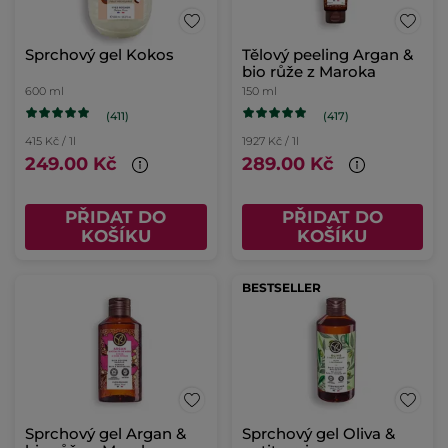
Sprchový gel Kokos
Tělový peeling Argan &
bio růže z Maroka
600 ml
150 ml
(411)
(417)
415 Kč / 1l
1927 Kč / 1l
249.00 Kč
289.00 Kč
PŘIDAT DO
PŘIDAT DO
KOŠÍKU
KOŠÍKU
BESTSELLER
Sprchový gel Argan &
Sprchový gel Oliva &