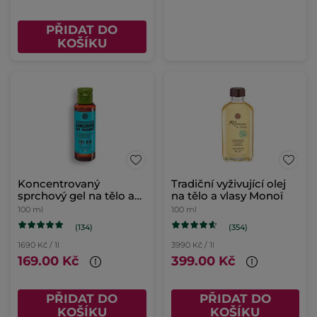
PŘIDAT DO
KOŠÍKU
Koncentrovaný
Tradiční vyživující olej
sprchový gel na tělo a
na tělo a vlasy Monoï
vlasy Monoï
100 ml
100 ml
(134)
(354)
1690 Kč / 1l
3990 Kč / 1l
169.00 Kč
399.00 Kč
PŘIDAT DO
PŘIDAT DO
KOŠÍKU
KOŠÍKU