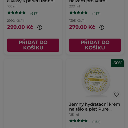
a vlasy s perletí Monoï
balzám pro velmi
suchou pokožku
100 ml
200 ml
(687)
(497)
2990 Kč / 1l
1395 Kč / 1l
299.00 Kč
279.00 Kč
PŘIDAT DO
PŘIDAT DO
KOŠÍKU
KOŠÍKU
-30%
Jemný hydratační krém
na tělo a pleť Pure
Camomille
125 ml
(1154)