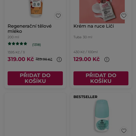
Regenerační tělové
Krém na ruce Liči
mléko
200 ml
Tuba
30 ml
(1318)
430 Kč / 100ml
1595 Kč / 1l
319.00 Kč
129.00 Kč
469.00 Kč
PŘIDAT DO
PŘIDAT DO
KOŠÍKU
KOŠÍKU
BESTSELLER