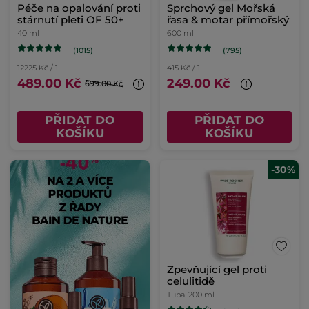
Péče na opalování proti
Sprchový gel Mořská
stárnutí pleti OF 50+
řasa & motar přímořský
40 ml
600 ml
(1015)
(795)
12225 Kč / 1l
415 Kč / 1l
489.00 Kč
249.00 Kč
699.00 Kč
PŘIDAT DO
PŘIDAT DO
KOŠÍKU
KOŠÍKU
-30%
Zpevňující gel proti
celulitidě
Tuba
200 ml