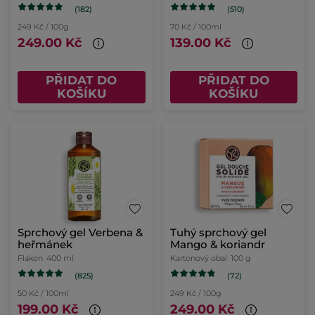
(182)
(510)
249 Kč / 100g
70 Kč / 100ml
249.00 Kč
139.00 Kč
PŘIDAT DO
PŘIDAT DO
KOŠÍKU
KOŠÍKU
Sprchový gel Verbena &
Tuhý sprchový gel
heřmánek
Mango & koriandr
Flakon
400 ml
Kartonový obal
100 g
(825)
(72)
50 Kč / 100ml
249 Kč / 100g
199.00 Kč
249.00 Kč