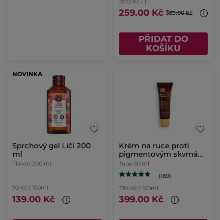
2072 Kč / 1l
259.00 Kč
369.00 Kč
PŘIDAT DO
KOŠÍKU
NOVINKA
Sprchový gel Liči 200
Krém na ruce proti
ml
pigmentovým skvrnám
SPF 30
Flakon
200 ml
Tuba
50 ml
(189)
70 Kč / 100ml
798 Kč / 100ml
139.00 Kč
399.00 Kč