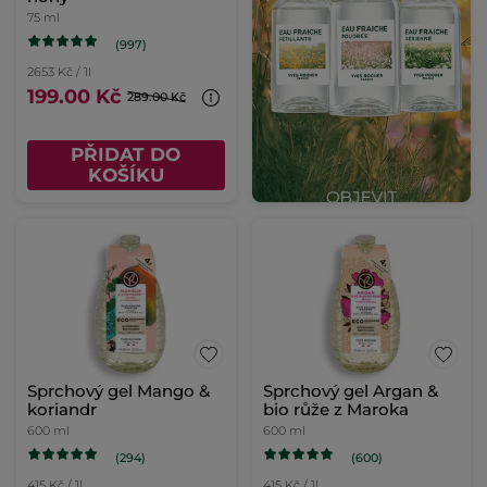
75 ml
(997)
2653 Kč / 1l
199.00 Kč
289.00 Kč
PŘIDAT DO
KOŠÍKU
Sprchový gel Mango &
Sprchový gel Argan &
koriandr
bio růže z Maroka
600 ml
600 ml
(294)
(600)
415 Kč / 1l
415 Kč / 1l