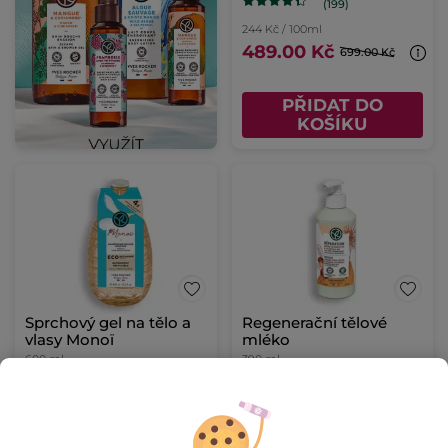
(199)
244 Kč / 100ml
489.00 Kč
699.00 Kč
PŘIDAT DO
KOŠÍKU
Sprchový gel na tělo a
Regenerační tělové
vlasy Monoï
mléko
600 ml
390 ml
(1090)
(1851)
415 Kč / 1l
1485 Kč / 1l
249.00 Kč
579.00 Kč