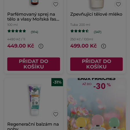
Parfémovaný sprej na
Zpevňující tělové mléko
tělo a vlasy Mořská řasa
& motar přímořský
100 ml
Tuba
200 ml
(914)
(347)
4490 Kč / 1l
250 Kč / 100ml
449.00 Kč
499.00 Kč
PŘIDAT DO
PŘIDAT DO
KOŠÍKU
KOŠÍKU
-31%
Regenerační balzám na
nohy