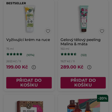
BESTSELLER
Vyživující krém na ruce
Gelový tělový peeling
Malina & máta
75 ml
150 ml
(1074)
(122)
2653 Kč / 1l
1927 Kč / 1l
199.00 Kč
289.00 Kč
PŘIDAT DO
PŘIDAT DO
KOŠÍKU
KOŠÍKU
-20%