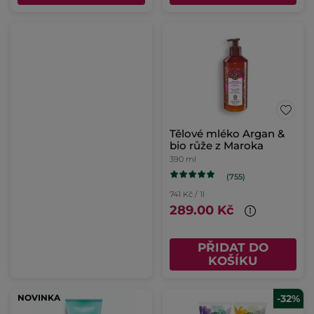
Tělové mléko Argan &
bio růže z Maroka
390 ml
(755)
741 Kč / 1l
289.00 Kč
PŘIDAT DO
KOŠÍKU
NOVINKA
-32%