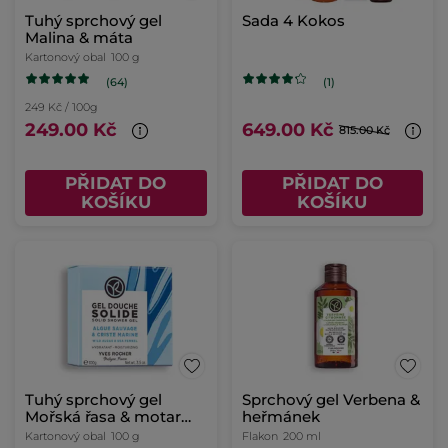
Tuhý sprchový gel
Sada 4 Kokos
Malina & máta
Kartonový obal
100 g
(64)
(1)
249 Kč / 100g
249.00 Kč
649.00 Kč
815.00 Kč
PŘIDAT DO
PŘIDAT DO
KOŠÍKU
KOŠÍKU
Tuhý sprchový gel
Sprchový gel Verbena &
Mořská řasa & motar
heřmánek
přímořský
Kartonový obal
100 g
Flakon
200 ml