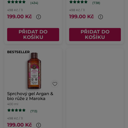
(434)
(738)
498 Kč / 1l
498 Kč / 1l
199.00 Kč
199.00 Kč
PŘIDAT DO
PŘIDAT DO
KOŠÍKU
KOŠÍKU
BESTSELLER
Sprchový gel Argan &
bio růže z Maroka
400 ml
(713)
498 Kč / 1l
199.00 Kč