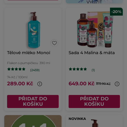
-20%
Tělové mléko Monoï
Sada 4 Malina & máta
Flakon s pumpičkou
390 ml
(2459)
(1)
74 Kč / 100ml
289.00 Kč
649.00 Kč
815.00 Kč
PŘIDAT DO
PŘIDAT DO
KOŠÍKU
KOŠÍKU
NOVINKA