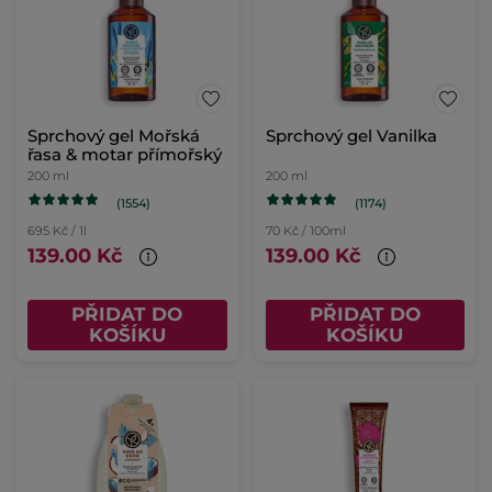
Sprchový gel Mořská
Sprchový gel Vanilka
řasa & motar přímořský
200 ml
200 ml
(1554)
(1174)
695 Kč / 1l
70 Kč / 100ml
139.00 Kč
139.00 Kč
PŘIDAT DO
PŘIDAT DO
KOŠÍKU
KOŠÍKU