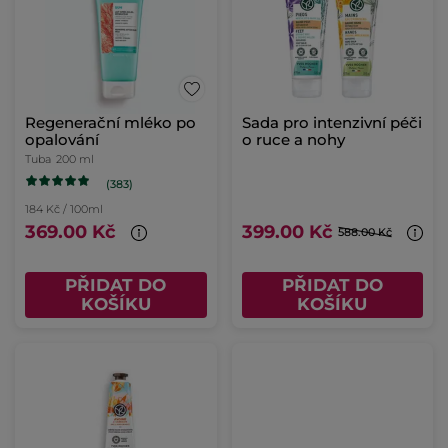
Regenerační mléko po
Sada pro intenzivní péči
opalování
o ruce a nohy
Tuba
200 ml
(383)
184 Kč / 100ml
369.00 Kč
399.00 Kč
588.00 Kč
PŘIDAT DO
PŘIDAT DO
KOŠÍKU
KOŠÍKU