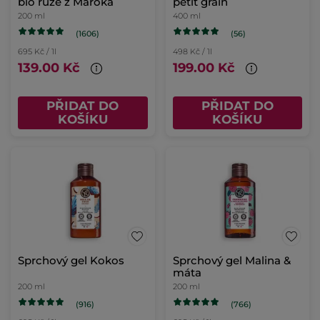
bio růže z Maroka
petit grain
200 ml
400 ml
(1606)
(56)
695 Kč / 1l
498 Kč / 1l
139.00 Kč
199.00 Kč
PŘIDAT DO
PŘIDAT DO
KOŠÍKU
KOŠÍKU
Sprchový gel Kokos
Sprchový gel Malina &
máta
200 ml
200 ml
(916)
(766)