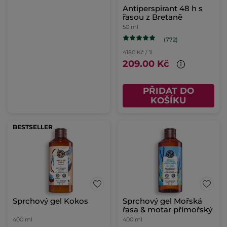
Antiperspirant 48 h s
řasou z Bretaně
50 ml
(772)
4180 Kč / 1l
209.00 Kč
PŘIDAT DO
KOŠÍKU
BESTSELLER
Sprchový gel Kokos
Sprchový gel Mořská
řasa & motar přímořský
400 ml
400 ml