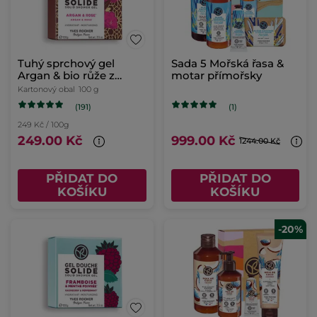
Tuhý sprchový gel
Sada 5 Mořská řasa &
Argan & bio růže z
motar přímořsky
Maroka
Kartonový obal
100 g
(191)
(1)
249 Kč / 100g
249.00 Kč
999.00 Kč
1244.00 Kč
PŘIDAT DO
PŘIDAT DO
KOŠÍKU
KOŠÍKU
-20%