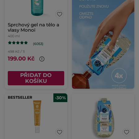
Sprchový gel na tělo a
vlasy Monoï
400 ml
(6053)
498 Kč / 1l
199.00 Kč
PŘIDAT DO
KOŠÍKU
BESTSELLER
-30%