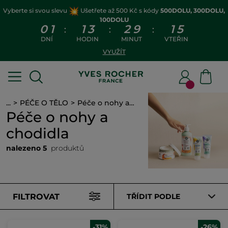
Vyberte si svou slevu
Ušetřete až 500 Kč s kódy
500DOLU, 300DOLU,
100DOLU
0
1
1
3
2
9
1
4
:
:
:
DNÍ
HODIN
MINUT
VTEŘIN
VYUŽÍT
...
PÉČE O TĚLO
Péče o nohy a chodidla
Péče o nohy a
chodidla
nalezeno 5
produktů
FILTROVAT
TŘÍDIT PODLE
-31%
-26%