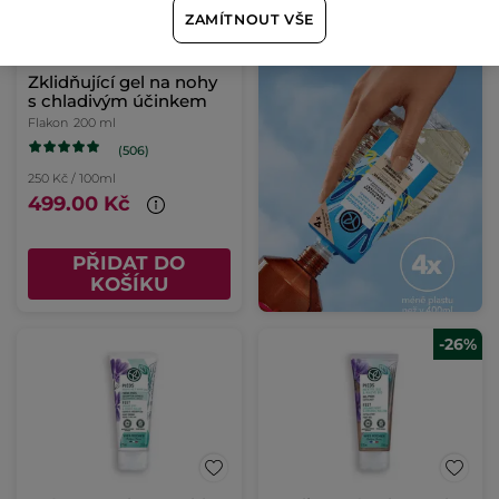
ZAMÍTNOUT VŠE
Zklidňující gel na nohy
s chladivým účinkem
Flakon
200 ml
(506)
250 Kč / 100ml
499.00 Kč
PŘIDAT DO
KOŠÍKU
-26%