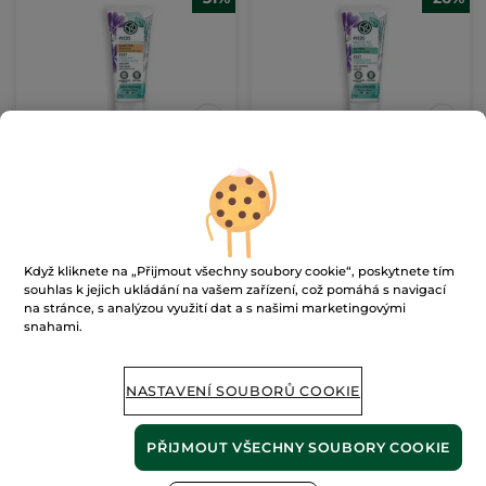
Regenerační balzám na
Zklidňující chladivý gel
nohy
na nohy
75 ml
75 ml
(989)
(576)
2653 Kč / 1l
2253 Kč / 1l
199.00 Kč
169.00 Kč
Když kliknete na „Přijmout všechny soubory cookie“, poskytnete tím
289.00 Kč
229.00 Kč
souhlas k jejich ukládání na vašem zařízení, což pomáhá s navigací
na stránce, s analýzou využití dat a s našimi marketingovými
snahami.
PŘIDAT DO
PŘIDAT DO
KOŠÍKU
KOŠÍKU
NASTAVENÍ SOUBORŮ COOKIE
PŘIJMOUT VŠECHNY SOUBORY COOKIE