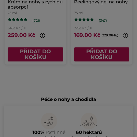
Krém na nohy s rychlou
Peelingový gel na nohy
absorpcí
75 ml
75 ml
(721)
(347)
3453 Kč / 1l
2253 Kč / 1l
259.00 Kč
169.00 Kč
229.00 Kč
PŘIDAT DO
PŘIDAT DO
KOŠÍKU
KOŠÍKU
Péče o nohy a chodidla
100%
rostlinné
60 hektarů