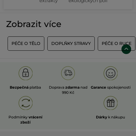
extrakty
ekologických polí
Zobrazit více
E
PÉČE O TĚLO
DOPLŇKY STRAVY
PÉČE O RUCE
Bezpečná
platba
Doprava
zdarma
nad
Garance
spokojenosti
990 Kč
Podmínky
vrácení
Dárky
k nákupu
zboží