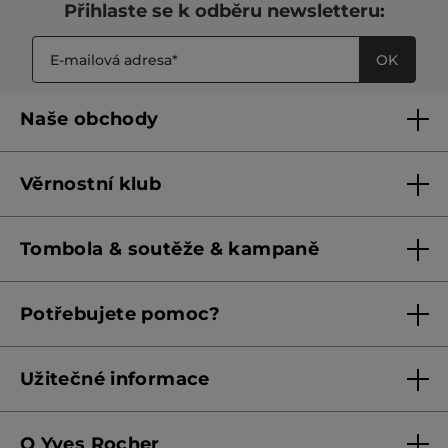
Přihlaste se k odběru newsletteru:
OK
Naše obchody
Naše obchody
Věrnostní klub
Franšízing
Pravidla věrnostního klubu do 31. 5. 2026
Tombola & soutěže & kampaně
Pravidla věrnostního klubu od 1. 6. 2026
Podmínky soutěží Meta
Potřebujete pomoc?
Podmínky aktuálních nabídek
Kontaktujte nás
Užitečné informace
Obchodní podmínky
O Yves Rocher