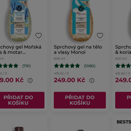
chový gel Mořská
Sprchový gel na tělo
Sprch
a & motar
a vlasy Monoï
& kori
ímořský
ml
600 ml
600 ml
(791)
(1080)
č / 1l
415 Kč / 1l
415 Kč / 1l
9.00 Kč
249.00 Kč
249.
PŘIDAT DO
PŘIDAT DO
P
KOŠÍKU
KOŠÍKU
BEST