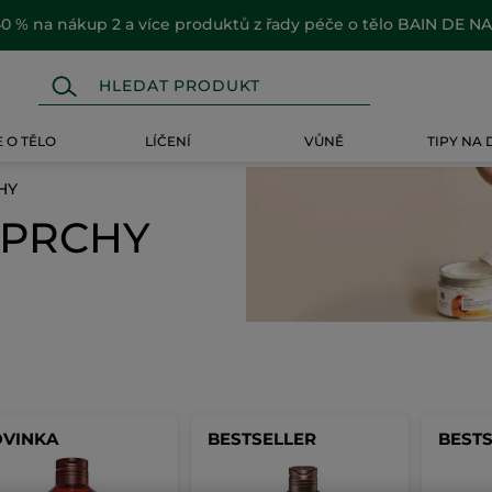
0 % na nákup 2 a více produktů z řady péče o tělo BAIN DE N
 O TĚLO
LÍČENÍ
VŮNĚ
TIPY NA
HY
SPRCHY
VINKA
BESTSELLER
BEST