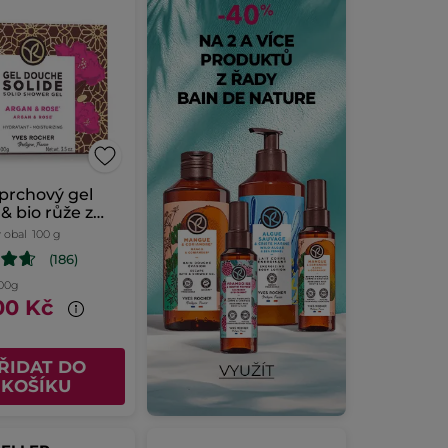
prchový gel
& bio růže z
a
 obal
100 g
(186)
100g
00 Kč
ŘIDAT DO
KOŠÍKU