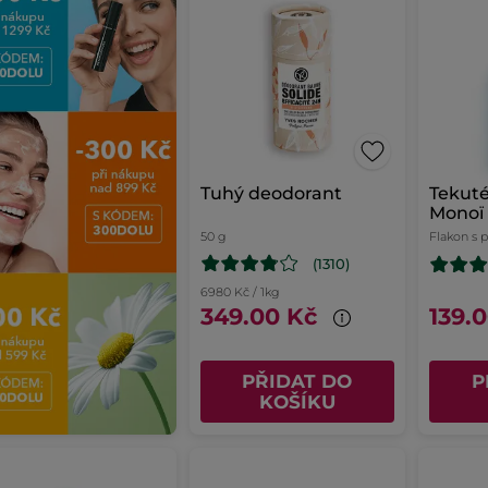
Tuhý deodorant
Tekuté
Monoï
50 g
Flakon s
(1310)
6980 Kč / 1kg
349.00 Kč
139.
PŘIDAT DO
P
KOŠÍKU