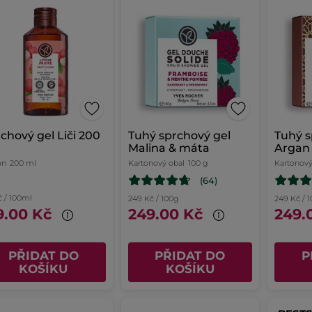
chový gel Liči 200
Tuhý sprchový gel
Tuhý s
Malina & máta
Argan 
Marok
on
200 ml
Kartonový obal
100 g
Kartonový
(64)
č / 100ml
249 Kč / 100g
249 Kč / 
9.00 Kč
249.00 Kč
249.
PŘIDAT DO
PŘIDAT DO
P
KOŠÍKU
KOŠÍKU