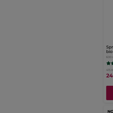
Spr
bio
600 
415 K
24
NO