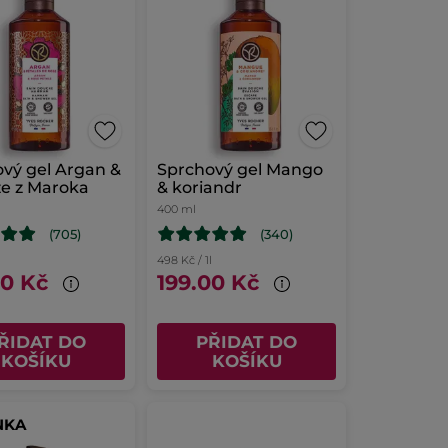
vý gel Argan &
Sprchový gel Mango
že z Maroka
& koriandr
400 ml
(705)
(340)
l
498 Kč / 1l
00 Kč
199.00 Kč
ŘIDAT DO
PŘIDAT DO
KOŠÍKU
KOŠÍKU
NKA