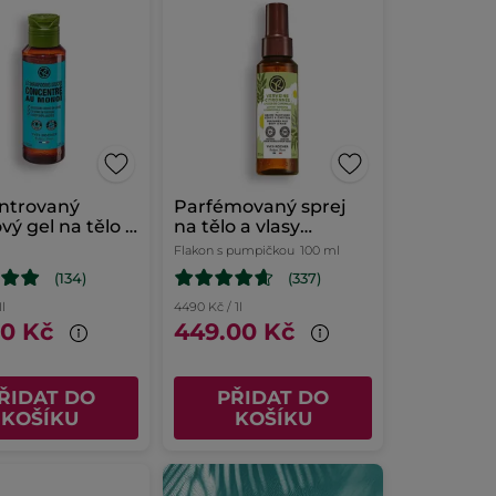
ntrovaný
Parfémovaný sprej
vý gel na tělo a
na tělo a vlasy
Monoï
Verbena & heřmánek
Flakon s pumpičkou
100 ml
(134)
(337)
1l
4490 Kč / 1l
00 Kč
449.00 Kč
ŘIDAT DO
PŘIDAT DO
KOŠÍKU
KOŠÍKU