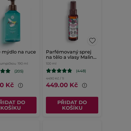
 mýdlo na ruce
Parfémovaný sprej
na tělo a vlasy Malina
& máta
 pumpičkou
190 ml
100 ml
(448)
(205)
4490 Kč / 1l
00 Kč
449.00 Kč
ŘIDAT DO
PŘIDAT DO
KOŠÍKU
KOŠÍKU