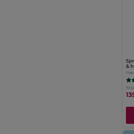
Spr
& 
Flak
70 K
13