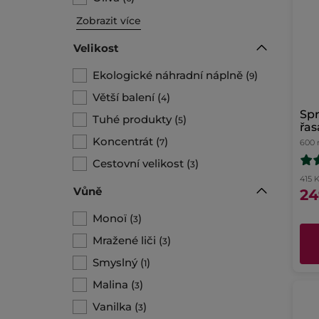
Zobrazit více
Velikost
Ekologické náhradní náplně
(
)
9
Větší balení
(
)
4
Spr
Tuhé produkty
(
)
5
řas
př
Koncentrát
(
)
7
600 
Cestovní velikost
(
)
3
415 K
Vůně
24
Monoï
(
)
3
Mražené liči
(
)
3
Smyslný
(
)
1
Malina
(
)
3
Vanilka
(
)
3