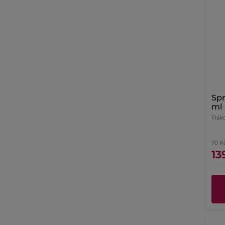
Spr
ml
Flak
70 K
13