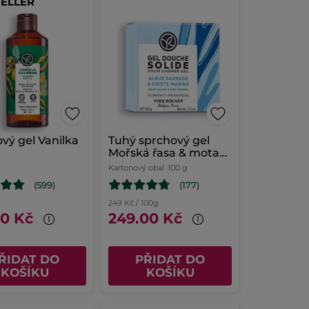
SELLER
vý gel Vanilka
Tuhý sprchový gel
Mořská řasa & motar
přímořský
Kartonový obal
100 g
(599)
(177)
l
249 Kč / 100g
00 Kč
249.00 Kč
ŘIDAT DO
PŘIDAT DO
KOŠÍKU
KOŠÍKU