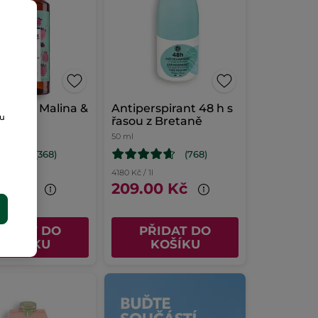
vý gel Malina &
Antiperspirant 48 h s
ou
řasou z Bretaně
50 ml
(368)
(768)
l
4180 Kč / 1l
00 Kč
209.00 Kč
E
ŘIDAT DO
PŘIDAT DO
KOŠÍKU
KOŠÍKU