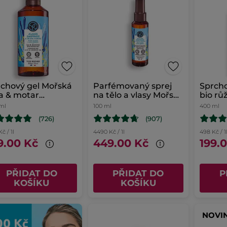
chový gel Mořská
Parfémovaný sprej
Sprcho
a & motar
na tělo a vlasy Mořská
bio rů
ímořský
řasa & motar
ml
100 ml
400 ml
přímořský
(726)
(907)
č / 1l
4490 Kč / 1l
498 Kč / 1
9.00 Kč
449.00 Kč
199.
PŘIDAT DO
PŘIDAT DO
P
KOŠÍKU
KOŠÍKU
NOVI