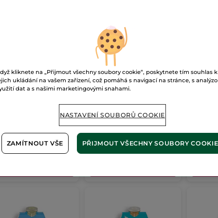
dyž kliknete na „Přijmout všechny soubory cookie“, poskytnete tím souhlas k
chový gel Liči 400
Sprchový gel na tělo
Sprcho
ejich ukládání na vašem zařízení, což pomáhá s navigací na stránce, s analýz
a vlasy Monoï
máta
yužití dat a s našimi marketingovými snahami.
on
400 ml
400 ml
400 ml
(5985)
NASTAVENÍ SOUBORŮ COOKIE
č / 100ml
498 Kč / 1l
498 Kč / 1
9.00 Kč
199.00 Kč
199.
ZAMÍTNOUT VŠE
PŘIJMOUT VŠECHNY SOUBORY COOKI
PŘIDAT DO
PŘIDAT DO
P
KOŠÍKU
KOŠÍKU