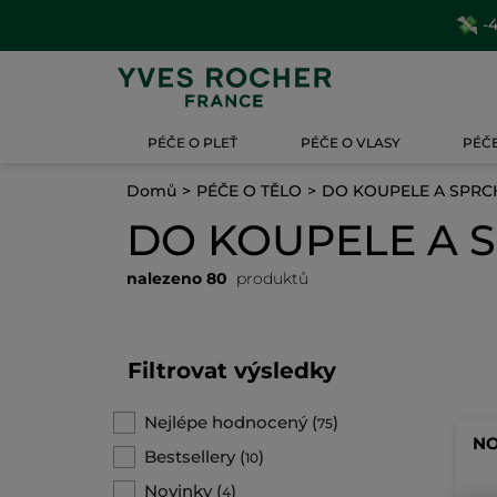
-4
PÉČE O PLEŤ
PÉČE O VLASY
PÉČE
Domů
PÉČE O TĚLO
DO KOUPELE A SPRC
DO KOUPELE A 
nalezeno 80
produktů
Filtrovat výsledky
Nejlépe hodnocený
(
)
75
NO
Bestsellery
(
)
10
Novinky
(
)
4