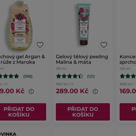
chový gel Argan &
Gelový tělový peeling
Konce
 růže z Maroka
Malina & máta
sprcho
vlasy 
ml
150 ml
100 ml
(598)
(121)
č / 1l
1927 Kč / 1l
1690 Kč / 
9.00 Kč
289.00 Kč
169.
PŘIDAT DO
PŘIDAT DO
P
KOŠÍKU
KOŠÍKU
VINKA