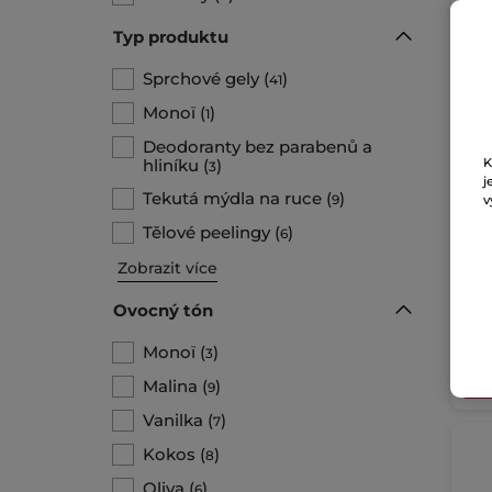
Typ produktu
Sprchové gely
(
)
41
Monoï
(
)
1
Deodoranty bez parabenů a
K
hliníku
(
)
Spr
3
j
ml
Tekutá mýdla na ruce
(
)
9
v
Flak
Tělové peelingy
(
)
6
50 K
Zobrazit více
19
Ovocný tón
Monoï
(
)
3
Malina
(
)
9
Vanilka
(
)
7
Kokos
(
)
8
Oliva
(
)
6