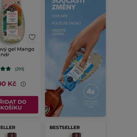
ový gel Mango
andr
(293)
00 Kč
ŘIDAT DO
KOŠÍKU
SELLER
BESTSELLER