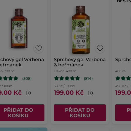
BEST
chový gel Verbena
Sprchový gel Verbena
Sprcho
heřmánek
& heřmánek
on
200 ml
Flakon
400 ml
400 ml
(508)
(814)
č / 100ml
50 Kč / 100ml
498 Kč / 1
9.00 Kč
199.00 Kč
199.
PŘIDAT DO
PŘIDAT DO
P
KOŠÍKU
KOŠÍKU