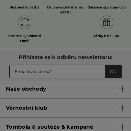
Bezpečná
platba
Doprava
zdarma
nad
Garance
spokojenosti
990 Kč
Podmínky
vrácení
Dárky
k nákupu
zboží
Přihlaste se k odběru newsletteru:
OK
Naše obchody
Naše obchody
Věrnostní klub
Franšízing
Pravidla věrnostního klubu do 31. 5. 2026
Tombola & soutěže & kampaně
Pravidla věrnostního klubu od 1. 6. 2026