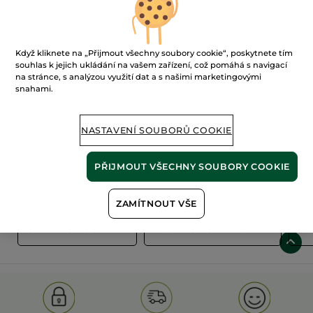
Když kliknete na „Přijmout všechny soubory cookie“, poskytnete tím
souhlas k jejich ukládání na vašem zařízení, což pomáhá s navigací
na stránce, s analýzou využití dat a s našimi marketingovými
snahami.
100%
rostlinné
60 hektarů
extrakty
ekologických polí
NASTAVENÍ SOUBORŮ COOKIE
PŘIJMOUT VŠECHNY SOUBORY COOKIE
Zobrazit více
ZAMÍTNOUT VŠE
S
OLD PRODUCT LINE
LES DEODORANTS NAT.
SA