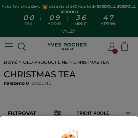
Vyberte si svou slevu
Ušetřete až 500 Kč s kódy
500DOLU, 300DOLU,
100DOLU
0
0
0
9
3
6
4
7
:
:
:
DNÍ
HODIN
MINUT
VTEŘIN
VYUŽÍT
Domů
OLD PRODUCT LINE
CHRISTMAS TEA
CHRISTMAS TEA
nalezeno 0
produktů
FILTROVAT
TŘÍDIT PODLE