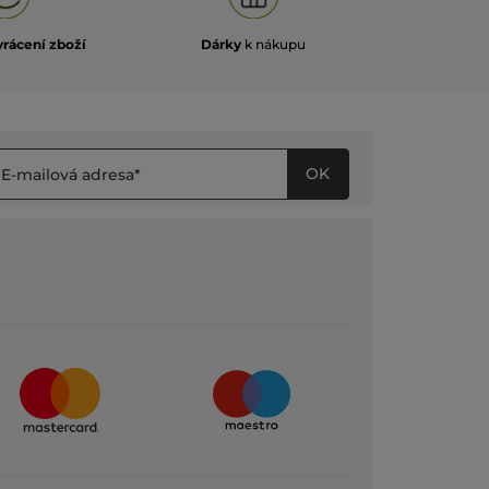
vrácení zboží
Dárky
k nákupu
OK