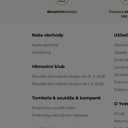
Bezpečná
platba
Doprava
z
990
Naše obchody
Užite
Naše obchody
Obchod
Franšízing
Zásady
Směrni
Věrnostní klub
Ceník 
Způsob
Pravidla věrnostního klubu do 31. 5. 2026
Firemní
Pravidla věrnostního klubu od 1. 6. 2026
Odstou
Tombola & soutěže & kampaně
O Yve
Podmínky soutěží Meta
O nás
Podmínky aktuálních nabídek
Botanic