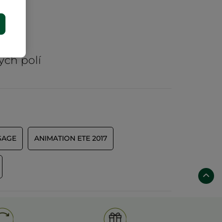
E
rů
ých polí
SAGE
ANIMATION ETE 2017