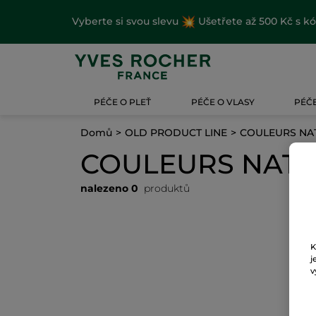
Vyberte si svou slevu
Ušetřete až 500 Kč s k
PÉČE O PLEŤ
PÉČE O VLASY
PÉČE
Domů
OLD PRODUCT LINE
COULEURS NAT
COULEURS NATU
nalezeno 0
produktů
K
j
v