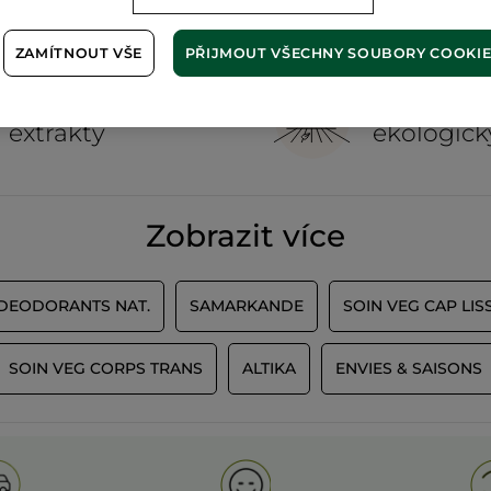
ZAMÍTNOUT VŠE
PŘIJMOUT VŠECHNY SOUBORY COOKI
100%
rostlinné
60 hekta
extrakty
ekologick
Zobrazit více
 DEODORANTS NAT.
SAMARKANDE
SOIN VEG CAP LIS
SOIN VEG CORPS TRANS
ALTIKA
ENVIES & SAISONS