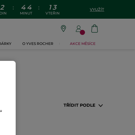
2
4
4
1
3
:
:
VYUŽÍT
DIN
MINUT
VTEŘIN
 DÁRKY
O YVES ROCHER
AKCE MĚSÍCE
TŘÍDIT PODLE
ou