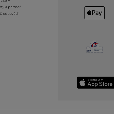
ávazky
áty & partneři
 & odpovědi