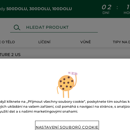
0
2
1
:
ódy
500DOLU, 300DOLU, 100DOLU
DNÍ
HO
 O TĚLO
LÍČENÍ
VŮNĚ
TIPY NA
URE 2 US
RE 2 US
dyž kliknete na „Přijmout všechny soubory cookie“, poskytnete tím souhlas k
ejich ukládání na vašem zařízení, což pomáhá s navigací na stránce, s analýz
yužití dat a s našimi marketingovými snahami.
NASTAVENÍ SOUBORŮ COOKIE