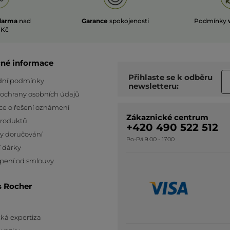
darma
nad
Garance
spokojenosti
Podmínky
 Kč
čné informace
Přihlaste se k odběru
ní podmínky
newsletteru:
 ochrany osobních údajů
ce o řešení oznámení
Zákaznické centrum
produktů
+420 490 522 512
y doručování
Po-Pá 9.00 - 17.00
 dárky
pení od smlouvy
s Rocher
ká expertiza