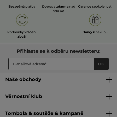
Bezpečná
platba
Doprava
zdarma
nad
Garance
spokojenosti
990 Kč
Podmínky
vrácení
Dárky
k nákupu
zboží
Přihlaste se k odběru newsletteru:
OK
Naše obchody
Naše obchody
Věrnostní klub
Franšízing
Pravidla věrnostního klubu do 31. 5. 2026
Tombola & soutěže & kampaně
Pravidla věrnostního klubu od 1. 6. 2026