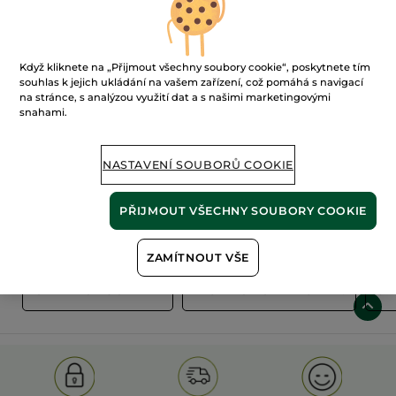
Když kliknete na „Přijmout všechny soubory cookie“, poskytnete tím
souhlas k jejich ukládání na vašem zařízení, což pomáhá s navigací
na stránce, s analýzou využití dat a s našimi marketingovými
snahami.
100%
rostlinné
60 hektarů
extrakty
ekologických polí
NASTAVENÍ SOUBORŮ COOKIE
PŘIJMOUT VŠECHNY SOUBORY COOKIE
Zobrazit více
ZAMÍTNOUT VŠE
S
OLD PRODUCT LINE
LES DEODORANTS NAT.
SA