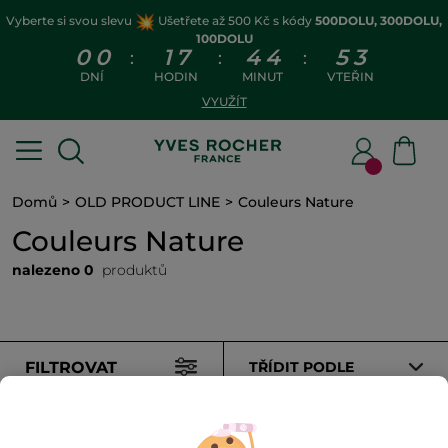
Vyberte si svou slevu
Ušetřete až 500 Kč s kódy
500DOLU, 300DOLU,
100DOLU
0
0
1
7
4
4
5
3
:
:
:
DNÍ
HODIN
MINUT
VTEŘIN
VYUŽÍT
Domů
OLD PRODUCT LINE
Couleurs Nature
Couleurs Nature
nalezeno 0
produktů
FILTROVAT
TŘÍDIT PODLE