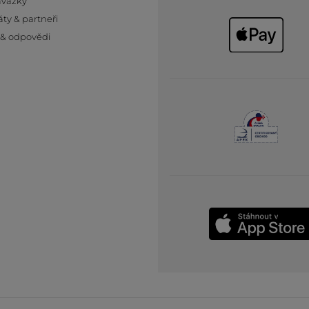
ávazky
áty & partneři
 & odpovědi