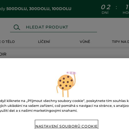
0
2
1
:
ódy
500DOLU, 300DOLU, 100DOLU
DNÍ
HO
 O TĚLO
LÍČENÍ
VŮNĚ
TIPY NA
OIR
IR
dyž kliknete na „Přijmout všechny soubory cookie“, poskytnete tím souhlas k
ejich ukládání na vašem zařízení, což pomáhá s navigací na stránce, s analýz
yužití dat a s našimi marketingovými snahami.
NASTAVENÍ SOUBORŮ COOKIE