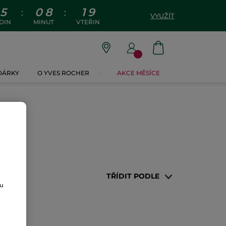
5
0
8
1
9
:
:
VYUŽÍT
DIN
MINUT
VTEŘIN
 DÁRKY
O YVES ROCHER
AKCE MĚSÍCE
TŘÍDIT PODLE
ou