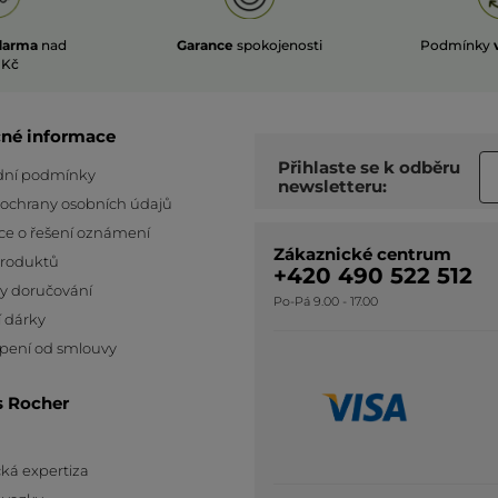
darma
nad
Garance
spokojenosti
Podmínky
 Kč
čné informace
Přihlaste se k odběru
ní podmínky
newsletteru:
 ochrany osobních údajů
ce o řešení oznámení
Zákaznické centrum
produktů
+420 490 522 512
y doručování
Po-Pá 9.00 - 17.00
 dárky
pení od smlouvy
s Rocher
ká expertiza