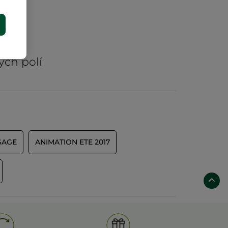
E
rů
ých polí
SAGE
ANIMATION ETE 2017