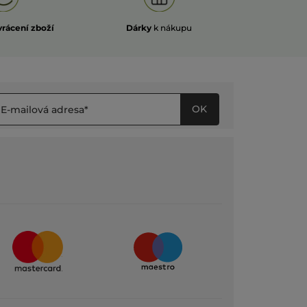
vrácení zboží
Dárky
k nákupu
OK