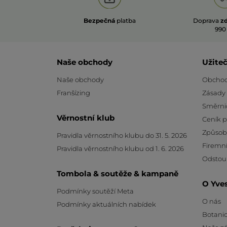
Bezpečná
platba
Doprava
z
990
Naše obchody
Užite
Naše obchody
Obchod
Franšízing
Zásady
Směrni
Věrnostní klub
Ceník 
Způsob
Pravidla věrnostního klubu do 31. 5. 2026
Firemní
Pravidla věrnostního klubu od 1. 6. 2026
Odstou
Tombola & soutěže & kampaně
O Yve
Podmínky soutěží Meta
O nás
Podmínky aktuálních nabídek
Botanic