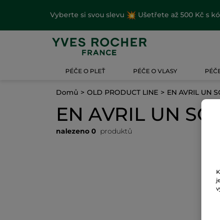
Vyberte si svou slevu
Ušetřete až 500 Kč s k
PÉČE O PLEŤ
PÉČE O VLASY
PÉČE
Domů
OLD PRODUCT LINE
EN AVRIL UN S
EN AVRIL UN SO
nalezeno 0
produktů
K
j
v