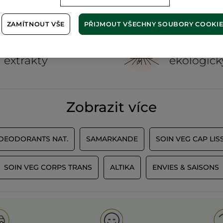
ZAMÍTNOUT VŠE
PŘIJMOUT VŠECHNY SOUBORY COOKI
100%
rostlinné
60 hekta
extrakty
ekologick
Zobrazit více
 DEODORANTS NAT.
SAMARKANDE
SOIN VEG CAP LIS
SOIN VEG CORPS TRANS
ALTIKA
ENVIES & SAISONS