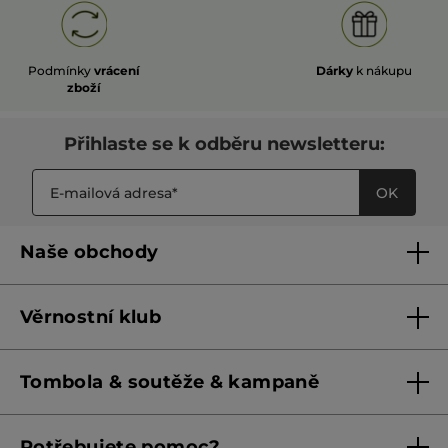
Podmínky
vrácení
Dárky
k nákupu
zboží
Přihlaste se k odběru newsletteru:
OK
Naše obchody
Naše obchody
Věrnostní klub
Franšízing
Pravidla věrnostního klubu do 31. 5. 2026
Tombola & soutěže & kampaně
Pravidla věrnostního klubu od 1. 6. 2026
Podmínky soutěží Meta
Potřebujete pomoc?