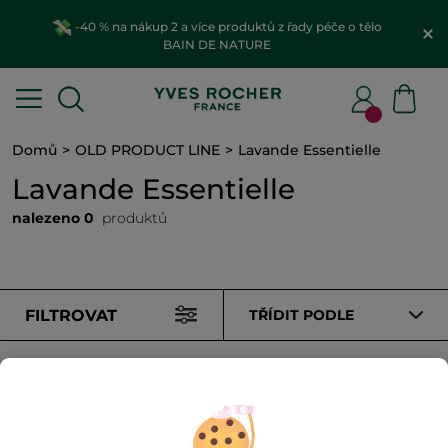
-40 % na nákup 2 a více produktů z řady péče o tělo
BAIN DE NATURE
Domů
OLD PRODUCT LINE
Lavande Essentielle
Lavande Essentielle
nalezeno 0
produktů
FILTROVAT
TŘÍDIT PODLE