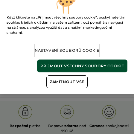
Když kliknete na „Přijmout všechny soubory cookie“, poskytnete tím
souhlas k jejich ukládání na vašem zařízení, což pomáhá s navigací
na stránce, s analýzou využití dat a s našimi marketingovými
snahami.
100%
rostlinné
60 hektarů
extrakty
ekologických polí
NASTAVENÍ SOUBORŮ COOKIE
Zobrazit více
PŘIJMOUT VŠECHNY SOUBORY COOKIE
ZAMÍTNOUT VŠE
S
OLD PRODUCT LINE
LES DEODORANTS NAT.
SA
Bezpečná
platba
Doprava
zdarma
nad
Garance
spokojenosti
990 Kč