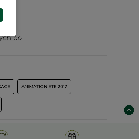
E
rů
ých polí
SAGE
ANIMATION ETE 2017