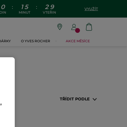
0
1
5
2
9
:
:
VYUŽÍT
DIN
MINUT
VTEŘIN
 DÁRKY
O YVES ROCHER
AKCE MĚSÍCE
TŘÍDIT PODLE
ou