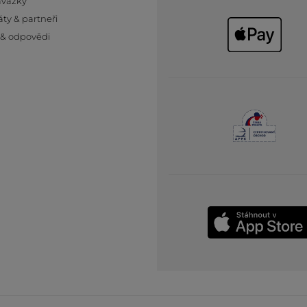
ávazky
áty & partneři
 & odpovědi