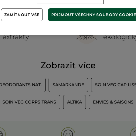
ZAMÍTNOUT VŠE
PŘIJMOUT VŠECHNY SOUBORY COOKI
100%
rostlinné
60 hekta
extrakty
ekologick
Zobrazit více
 DEODORANTS NAT.
SAMARKANDE
SOIN VEG CAP LIS
SOIN VEG CORPS TRANS
ALTIKA
ENVIES & SAISONS