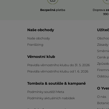
Bezpečná
platba
Doprava
z
990
Naše obchody
Užite
Naše obchody
Obchod
Franšízing
Zásady
Směrni
Věrnostní klub
Ceník 
Způsob
Pravidla věrnostního klubu do 31. 5. 2026
Firemní
Pravidla věrnostního klubu od 1. 6. 2026
Odstou
Tombola & soutěže & kampaně
O Yve
Podmínky soutěží Meta
O nás
Podmínky aktuálních nabídek
Botanic