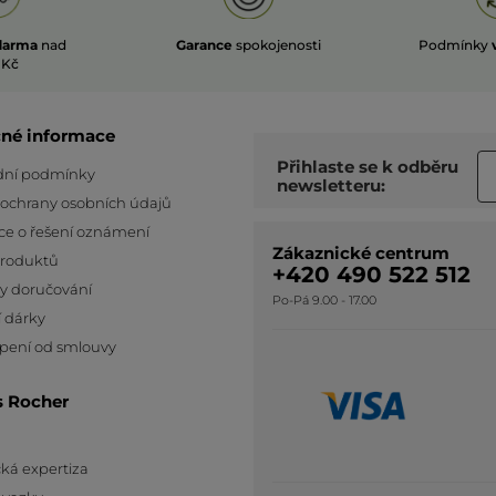
darma
nad
Garance
spokojenosti
Podmínky
 Kč
čné informace
Přihlaste se k odběru
ní podmínky
newsletteru:
 ochrany osobních údajů
ce o řešení oznámení
Zákaznické centrum
produktů
+420 490 522 512
y doručování
Po-Pá 9.00 - 17.00
 dárky
pení od smlouvy
s Rocher
ká expertiza