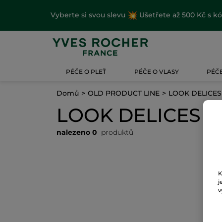
Vyberte si svou slevu
Ušetřete až 500 Kč s k
PÉČE O PLEŤ
PÉČE O VLASY
PÉČE
Domů
OLD PRODUCT LINE
LOOK DELICES
LOOK DELICES F
nalezeno 0
produktů
K
j
v