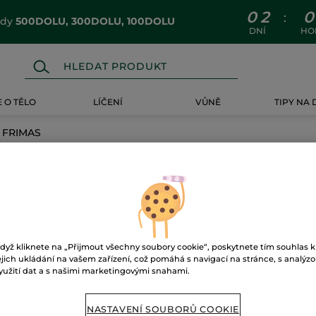
0
2
0
:
ódy
500DOLU, 300DOLU, 100DOLU
DNÍ
HO
 O TĚLO
LÍČENÍ
VŮNĚ
TIPY NA
 FRIMAS
RIMAS
dyž kliknete na „Přijmout všechny soubory cookie“, poskytnete tím souhlas k
ejich ukládání na vašem zařízení, což pomáhá s navigací na stránce, s analýz
yužití dat a s našimi marketingovými snahami.
NASTAVENÍ SOUBORŮ COOKIE