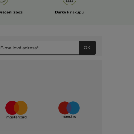
vrácení zboží
Dárky
k nákupu
OK