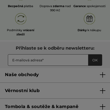
Bezpečná
platba
Doprava
zdarma
nad
Garance
spokojenosti
990 Kč
Podmínky
vrácení
Dárky
k nákupu
zboží
Přihlaste se k odběru newsletteru:
OK
Naše obchody
Naše obchody
Věrnostní klub
Franšízing
Pravidla věrnostního klubu do 31. 5. 2026
Tombola & soutěže & kampaně
Pravidla věrnostního klubu od 1. 6. 2026