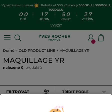
Vyberte si svou slevu
Ušetřete až 500 Kč s kódy
500DOLU, 300DOLU,
100DOLU
0
0
1
7
5
0
2
7
:
:
:
DNÍ
HODIN
MINUT
VTEŘIN
VYUŽÍT
Domů
OLD PRODUCT LINE
MAQUILLAGE YR
MAQUILLAGE YR
nalezeno 0
produktů
FILTROVAT
TŘÍDIT PODLE