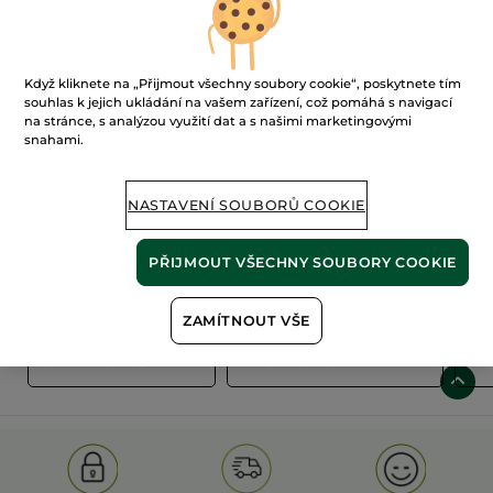
Když kliknete na „Přijmout všechny soubory cookie“, poskytnete tím
souhlas k jejich ukládání na vašem zařízení, což pomáhá s navigací
na stránce, s analýzou využití dat a s našimi marketingovými
snahami.
100%
rostlinné
60 hektarů
extrakty
ekologických polí
NASTAVENÍ SOUBORŮ COOKIE
PŘIJMOUT VŠECHNY SOUBORY COOKIE
Zobrazit více
ZAMÍTNOUT VŠE
S
OLD PRODUCT LINE
LES DEODORANTS NAT.
SA