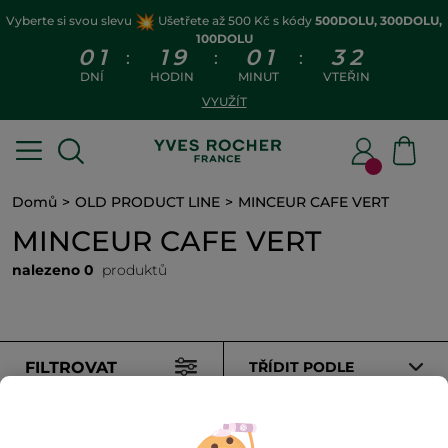
Vyberte si svou slevu
Ušetřete až 500 Kč s kódy
500DOLU, 300DOLU,
100DOLU
0
1
1
9
0
1
3
2
:
:
:
DNÍ
HODIN
MINUT
VTEŘIN
VYUŽÍT
Domů
OLD PRODUCT LINE
MINCEUR CAFE VERT
MINCEUR CAFE VERT
nalezeno 0
produktů
FILTROVAT
TŘÍDIT PODLE