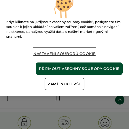
Když kliknete na „Přijmout všechny soubory cookie“, poskytnete tím
souhlas k jejich ukládání na vašem zařízení, což pomáhá s navigací
na stránce, s analýzou využití dat a s našimi marketingovými
snahami.
100%
rostlinné
60 hektarů
extrakty
ekologických polí
NASTAVENÍ SOUBORŮ COOKIE
PŘIJMOUT VŠECHNY SOUBORY COOKIE
Zobrazit více
ZAMÍTNOUT VŠE
S
OLD PRODUCT LINE
LES DEODORANTS NAT.
SA