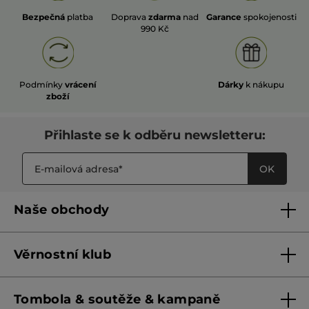
Bezpečná
platba
Doprava
zdarma
nad
Garance
spokojenosti
990 Kč
Podmínky
vrácení
Dárky
k nákupu
zboží
Přihlaste se k odběru newsletteru:
OK
Naše obchody
Naše obchody
Věrnostní klub
Franšízing
Pravidla věrnostního klubu do 31. 5. 2026
Tombola & soutěže & kampaně
Pravidla věrnostního klubu od 1. 6. 2026