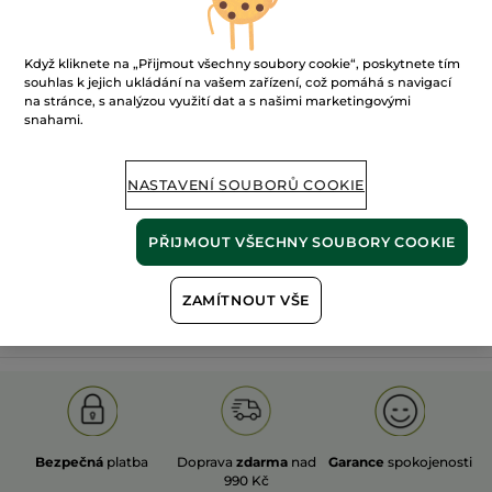
Když kliknete na „Přijmout všechny soubory cookie“, poskytnete tím
souhlas k jejich ukládání na vašem zařízení, což pomáhá s navigací
na stránce, s analýzou využití dat a s našimi marketingovými
snahami.
100%
rostlinné
60 hektarů
extrakty
ekologických polí
NASTAVENÍ SOUBORŮ COOKIE
Zobrazit více
PŘIJMOUT VŠECHNY SOUBORY COOKIE
ZAMÍTNOUT VŠE
S
OLD PRODUCT LINE
LES DEODORANTS NAT.
SA
Bezpečná
platba
Doprava
zdarma
nad
Garance
spokojenosti
990 Kč