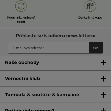
Podmínky
vrácení
Dárky
k nákupu
zboží
Přihlaste se k odběru newsletteru:
OK
Naše obchody
Naše obchody
Věrnostní klub
Franšízing
Pravidla věrnostního klubu do 31. 5. 2026
Tombola & soutěže & kampaně
Pravidla věrnostního klubu od 1. 6. 2026
Podmínky soutěží Meta
Potřebujete pomoc?