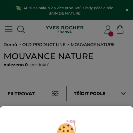
-40 % na nákup 2 a více produktů z řady péče o tělo
BAIN DE NATURE
Domů
OLD PRODUCT LINE
MOUVANCE NATURE
MOUVANCE NATURE
nalezeno 0
produktů
FILTROVAT
TŘÍDIT PODLE