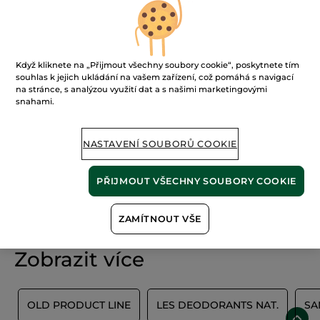
FILTROVAT
TŘÍDIT PODLE
Když kliknete na „Přijmout všechny soubory cookie“, poskytnete tím
souhlas k jejich ukládání na vašem zařízení, což pomáhá s navigací
na stránce, s analýzou využití dat a s našimi marketingovými
snahami.
NASTAVENÍ SOUBORŮ COOKIE
PŘIJMOUT VŠECHNY SOUBORY COOKIE
100%
rostlinné
60 hektarů
extrakty
ekologických polí
ZAMÍTNOUT VŠE
Zobrazit více
S
OLD PRODUCT LINE
LES DEODORANTS NAT.
SA