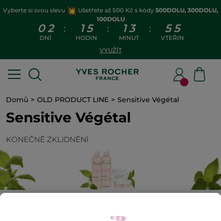
Vyberte si svou slevu
Ušetřete až 500 Kč s kódy
500DOLU, 300DOLU,
100DOLU
0
2
1
5
1
3
5
5
:
:
:
DNÍ
HODIN
MINUT
VTEŘIN
VYUŽÍT
Domů
OLD PRODUCT LINE
Sensitive Végétal
Sensitive Végétal
KONEČNĚ ZKLIDNĚNÍ
nalezeno 0
produktů