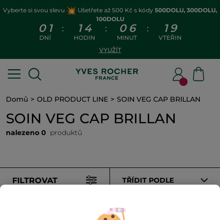
Vyberte si svou slevu
Ušetřete až 500 Kč s kódy
500DOLU, 300DOLU,
100DOLU
0
1
1
4
0
6
1
9
:
:
:
DNÍ
HODIN
MINUT
VTEŘIN
VYUŽÍT
Domů
OLD PRODUCT LINE
SOIN VEG CAP BRILLAN
SOIN VEG CAP BRILLAN
nalezeno 0
produktů
FILTROVAT
TŘÍDIT PODLE