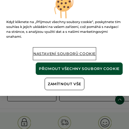
Když kliknete na „Přijmout všechny soubory cookie“, poskytnete tím
souhlas k jejich ukládání na vašem zařízení, což pomáhá s navigací
na stránce, s analýzou využití dat a s našimi marketingovými
snahami.
100%
rostlinné
60 hektarů
extrakty
ekologických polí
NASTAVENÍ SOUBORŮ COOKIE
PŘIJMOUT VŠECHNY SOUBORY COOKIE
Zobrazit více
ZAMÍTNOUT VŠE
S
OLD PRODUCT LINE
LES DEODORANTS NAT.
SA