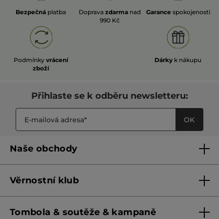
Bezpečná
platba
Doprava
zdarma
nad
Garance
spokojenosti
990 Kč
Podmínky
vrácení
Dárky
k nákupu
zboží
Přihlaste se k odběru newsletteru:
OK
Naše obchody
Naše obchody
Věrnostní klub
Franšízing
Pravidla věrnostního klubu do 31. 5. 2026
Tombola & soutěže & kampaně
Pravidla věrnostního klubu od 1. 6. 2026