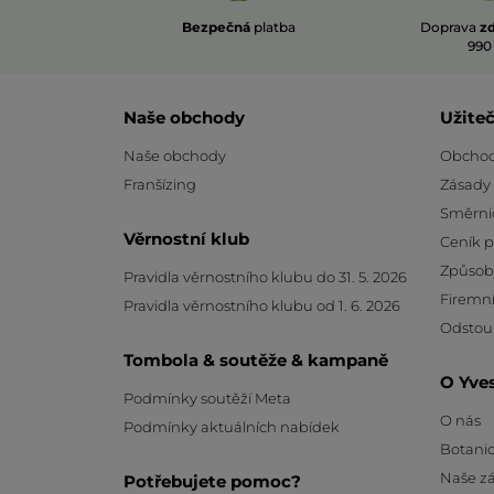
Bezpečná
platba
Doprava
z
990
Naše obchody
Užite
Naše obchody
Obchod
Franšízing
Zásady
Směrni
Věrnostní klub
Ceník 
Způsob
Pravidla věrnostního klubu do 31. 5. 2026
Firemní
Pravidla věrnostního klubu od 1. 6. 2026
Odstou
Tombola & soutěže & kampaně
O Yve
Podmínky soutěží Meta
O nás
Podmínky aktuálních nabídek
Botanic
Naše z
Potřebujete pomoc?