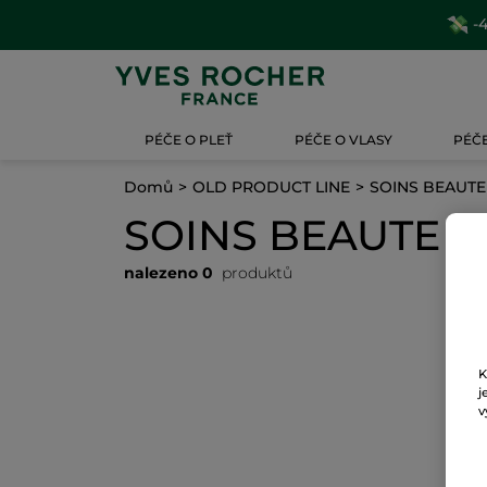
-4
PÉČE O PLEŤ
PÉČE O VLASY
PÉČE
Domů
OLD PRODUCT LINE
SOINS BEAUTE
SOINS BEAUTE 
nalezeno 0
produktů
K
j
v