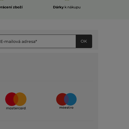
vrácení zboží
Dárky
k nákupu
OK