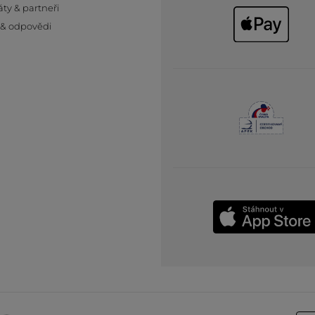
áty & partneři
 & odpovědi