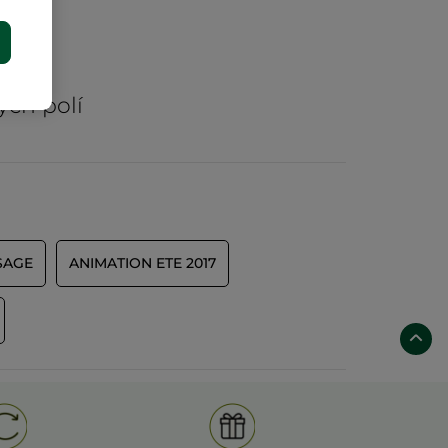
E
rů
ých polí
SAGE
ANIMATION ETE 2017