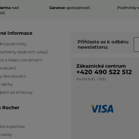
darma
nad
Garance
spokojenosti
Podmínky
 Kč
čné informace
Přihlaste se k odběru
ní podmínky
newsletteru:
 ochrany osobních údajů
ce o řešení oznámení
Zákaznické centrum
produktů
+420 490 522 512
y doručování
Po-Pá 9.00 - 17.00
 dárky
pení od smlouvy
s Rocher
ká expertiza
ávazky