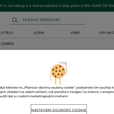
0 % na nákup 2 a více produktů z řady péče o tělo BAIN DE N
 O TĚLO
LÍČENÍ
VŮNĚ
TIPY NA
 CORPS
CORPS
dyž kliknete na „Přijmout všechny soubory cookie“, poskytnete tím souhlas k
ejich ukládání na vašem zařízení, což pomáhá s navigací na stránce, s analýz
yužití dat a s našimi marketingovými snahami.
NASTAVENÍ SOUBORŮ COOKIE