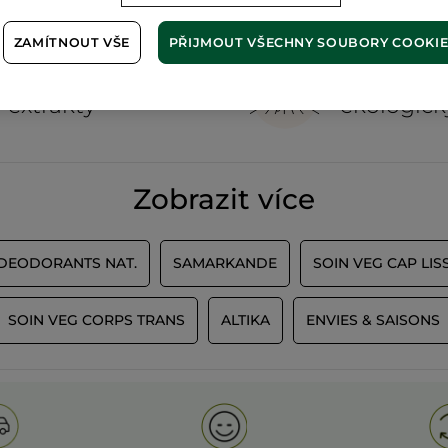
ZAMÍTNOUT VŠE
PŘIJMOUT VŠECHNY SOUBORY COOKI
100%
rostlinné
60 hekta
extrakty
ekologick
Zobrazit více
 DEODORANTS NAT.
SAMARKANDE
SOIN VEG CAP LIS
SOIN VEG CORPS TRANS
ALTIKA
ENVIES & SAISONS