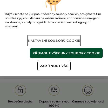
Když kliknete na „Přijmout všechny soubory cookie“, poskytnete tím
souhlas k jejich ukládání na vašem zařízení, což pomáhá s navigací
na stránce, s analýzou využití dat a s našimi marketingovými
snahami.
100%
rostlinné
60 hektarů
extrakty
ekologických polí
NASTAVENÍ SOUBORŮ COOKIE
Zobrazit více
PŘIJMOUT VŠECHNY SOUBORY COOKIE
ZAMÍTNOUT VŠE
S
OLD PRODUCT LINE
LES DEODORANTS NAT.
SA
Bezpečná
platba
Doprava
zdarma
nad
Garance
spokojenosti
990 Kč