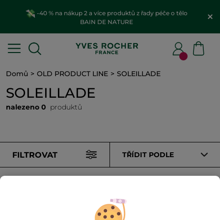
-40 % na nákup 2 a více produktů z řady péče o tělo
BAIN DE NATURE
Domů
OLD PRODUCT LINE
SOLEILLADE
SOLEILLADE
nalezeno 0
produktů
FILTROVAT
TŘÍDIT PODLE