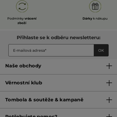
Podmínky
vrácení
Dárky
k nákupu
zboží
Přihlaste se k odběru newsletteru:
OK
Naše obchody
Naše obchody
Věrnostní klub
Franšízing
Pravidla věrnostního klubu do 31. 5. 2026
Tombola & soutěže & kampaně
Pravidla věrnostního klubu od 1. 6. 2026
Podmínky soutěží Meta
Potřebujete pomoc?