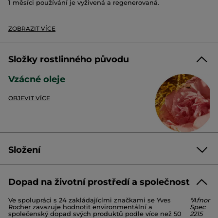
1 měsíci používání je vyživená a regenerovaná.
Typ pleti:
všechny typy pleti
Textura:
krém
ZOBRAZIT VÍCE
Aplikace:
ráno na celý obličej
Složky rostlinného původu
Olej s 1 000 růžemi a 30 vzácnými oleji
Vzácné oleje
Tyto vzácné oleje obohacují pokožku o esenciální mastné
kyseliny pro zklidnění a výživu.
OBJEVIT VÍCE
Osvědčený a prokázaný účinek:
Složení
Okamžitě
100 %
žen má vyživenou pleť.
*
Dopad na životní prostředí a společnost
O 15 %
méně hlubší vrásky u 91 % respondentů
*
*
AQUA/WATER/EAU
DIMETHICONE
GLYCERIN
Každý den
Ve spolupráci s 24 zakládajícími značkami se Yves
*Afnor
METHYLPROPANEDIOL
ETHYLHEXYL STEARATE
Rocher zavazuje hodnotit environmentální a
Spec
GLYCERYL STEARATE
STEARYL ALCOHOL
O 9 %
menší objem vrásek u 80 % respondentů
*
*
*
společenský dopad svých produktů podle více než 50
2215