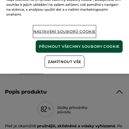
Číst
recenze
souhlas k jejich ukládání na vašem zařízení, což pomáhá s navigací
pro
na stránce, s analýzou využití dat a s našimi marketingovými
Denní
snahami.
PŘIDAT DO KOŠÍKU
péče
proti
vráskám
NASTAVENÍ SOUBORŮ COOKIE
Doručení od 12/08 do 13/08
Zabezpečená platba
PŘIJMOUT VŠECHNY SOUBORY COOKIE
Možnost vrácení peněz
ZAMÍTNOUT VŠE
Doprava zdarma při nákupu nad 990 Kč
ZJISTIT VÍCE
Popis produktu
Složky přírodního
původu
Pleť je okamžitě
pružnější, zklidněná a vrásky vyhlazené
. Po