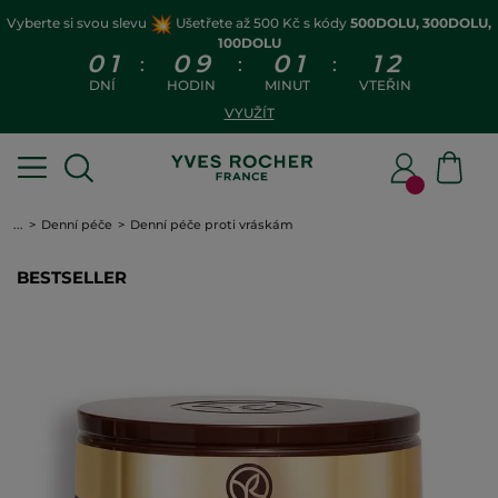
Vyberte si svou slevu
Ušetřete až 500 Kč s kódy
500DOLU, 300DOLU,
100DOLU
0
1
0
9
0
1
1
1
:
:
:
DNÍ
HODIN
MINUT
VTEŘIN
VYUŽÍT
...
Denní péče
Denní péče proti vráskám
BESTSELLER