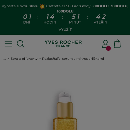
Vyberte si svou slevu
Ušetřete až 500 Kč s kódy
500DOLU, 300DOLU,
100DOLU
0
1
1
4
5
1
4
1
:
:
:
DNÍ
HODIN
MINUT
VTEŘIN
VYUŽÍT
...
Séra a přípravky
Rozjasňující sérum s mikroperličkami