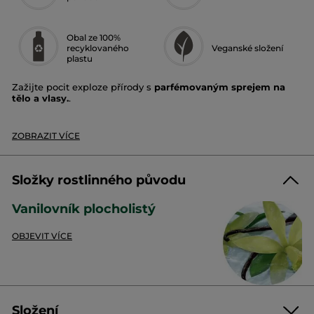
Obal ze 100%
recyklovaného
Veganské složení
plastu
Zažijte pocit exploze přírody s
parfémovaným sprejem na
tělo a vlasy.
.
Vůně:
vanilka
Aplikace:
tělo a vlasy
ZOBRAZIT VÍCE
Sprej na tělo a vlasy s 97 % přírodních složek jemně
parfémuje pokožku i vlasy.
Složky rostlinného původu
Vůně:
Vanilovník plocholistý
Yves Rocher si vybral
vanilovník plocholistý
pěstovaný podle
tradic na ostrově Bourbon.
OBJEVIT VÍCE
Patří do čeledi vstavačovitých a jeho vůně se pokožky dotýká
saténovou smyslností jako opojné pohlazení.
Vůně se otevírá zářivým tónem a pak odhaluje svou skutečně
okouzlující povahu.
Složení
Výsledky: