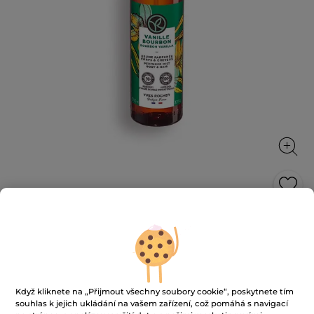
Parfémovaný sprej na tělo a vlasy
Vanilka
Jemně vonící sprej na tělo a vlasy
100 ml
Když kliknete na „Přijmout všechny soubory cookie“, poskytnete tím
★★★★★
★★★★★
4.7
(1030)
PŘIDAT HODNOCENÍ
souhlas k jejich ukládání na vašem zařízení, což pomáhá s navigací