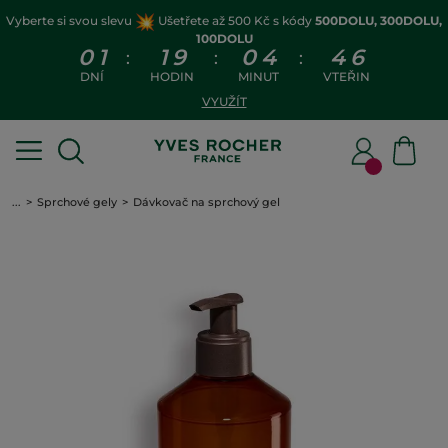
Vyberte si svou slevu
Ušetřete až 500 Kč s kódy
500DOLU, 300DOLU,
100DOLU
0
1
1
9
0
4
4
6
:
:
:
DNÍ
HODIN
MINUT
VTEŘIN
VYUŽÍT
...
Sprchové gely
Dávkovač na sprchový gel