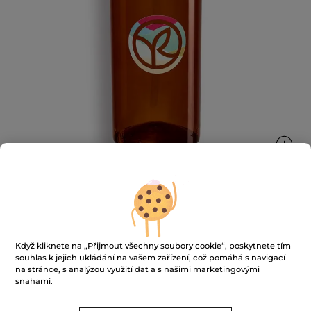
Dávkovač na sprchový gel
Když kliknete na „Přijmout všechny soubory cookie“, poskytnete tím
Praktický a ekologický dávkovač na váš oblíbený
souhlas k jejich ukládání na vašem zařízení, což pomáhá s navigací
produkt
na stránce, s analýzou využití dat a s našimi marketingovými
600 ml
snahami.
★★★★★
★★★★★
4.2
(88)
PŘIDAT HODNOCENÍ
4.2