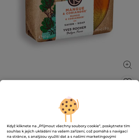
Mýdlo Mango & koriandr
Hladká a obklopující pěna čistí a parfémuje pokožku,
aniž by ji dehydratovala.
80 g
Když kliknete na „Přijmout všechny soubory cookie“, poskytnete tím
★★★★★
★★★★★
souhlas k jejich ukládání na vašem zařízení, což pomáhá s navigací
4.6
(110)
PŘIDAT HODNOCENÍ
na stránce, s analýzou využití dat a s našimi marketingovými
4.6