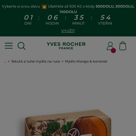
Vyberte si svou slevu
Ušetřete až 500 Kč s kódy
500DOLU, 300DOLU,
100DOLU
0
1
0
6
3
5
5
3
:
:
:
DNÍ
HODIN
MINUT
VTEŘIN
VYUŽÍT
...
Tekutá a tuhá mýdla na ruce
Mýdlo Mango & koriandr