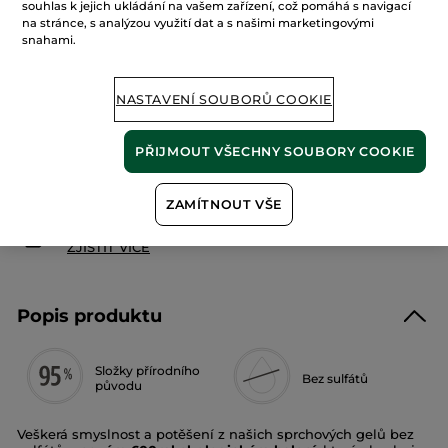
souhlas k jejich ukládání na vašem zařízení, což pomáhá s navigací
recenze
na stránce, s analýzou využití dat a s našimi marketingovými
pro
Sprchový
snahami.
PŘIDAT DO KOŠÍKU
gel
Kokos
NASTAVENÍ SOUBORŮ COOKIE
Doručení od 11/08 do 12/08
PŘIJMOUT VŠECHNY SOUBORY COOKIE
Zabezpečená platba
Možnost vrácení peněz
ZAMÍTNOUT VŠE
Doprava zdarma při nákupu nad 990 Kč
ZJISTIT VÍCE
Popis produktu
Složky přírodního
Bez sulfátů
původu
Veškerá smyslnost a potěšení z našich sprchových gelů bez