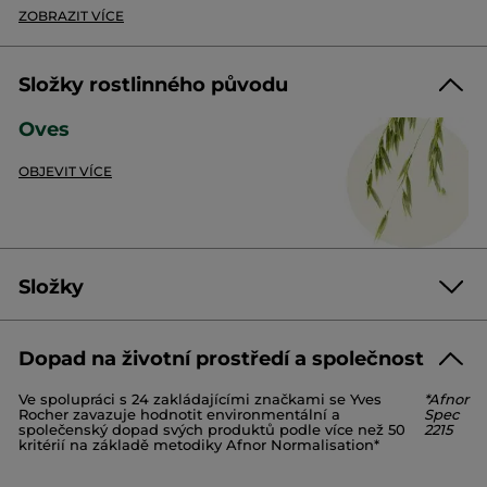
recyklovatelné!
ZOBRAZIT VÍCE
Vůně:
oves a pohanka
Textura:
gel
Účinek:
čistí a parfémuje pokožku
Složky rostlinného původu
Oves
Průvodce recyklací:
OBJEVIT VÍCE
Obal i s víčkem vyhoďte do koše na tříděný odpad.
Co je dobré vědět: víčka se oddělí v recyklačním centru a poté nadrtí. Od
roku 2020 jsou naše plastové obaly 100% recyklované a recyklovatelné.
Recyklací odpadu přispíváte k tomu, že dostane druhý život.
Složky
Kód: 55341
Dopad na životní prostředí a společnost
AQUA/WATER/EAU
COCAMIDOPROPYL BETAINE
Ve spolupráci s 24 zakládajícími značkami se Yves
*Afnor
GLYCERIN
SODIUM COCOYL ISETHIONATE
Rocher zavazuje hodnotit environmentální a
Spec
SODIUM METHYL COCOYL TAURATE
DECYL GLUCOSIDE
společenský dopad svých produktů podle více než 50
2215
kritérií na základě metodiky Afnor Normalisation*
GLYCOL DISTEARATE
POLYGONUM FAGOPYRUM (BUCKWHEAT) SEED EXTRACT