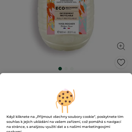
Sprchový gel Oves & pohanka
První ekologické náplně pro sprchové gely od Yves
Rocher – objem 600 ml, úspornější!
600 ml
★★★★★
★★★★★
4.9
(515)
PŘIDAT HODNOCENÍ
4.9
Když kliknete na „Přijmout všechny soubory cookie“, poskytnete tím
z
249 Kč
souhlas k jejich ukládání na vašem zařízení, což pomáhá s navigací
5
na stránce, s analýzou využití dat a s našimi marketingovými
hvězdiček.
415 Kč / 1l
snahami.
Číst