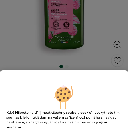
Šampon na barvené vlasy
Chráněná barva po dobu 3 týdnů
300 ml
★★★★★
★★★★★
4.6
(1773)
PŘIDAT HODNOCENÍ
4.6
z
229 Kč
Když kliknete na „Přijmout všechny soubory cookie“, poskytnete tím
5
souhlas k jejich ukládání na vašem zařízení, což pomáhá s navigací
hvězdiček.
763 Kč / 1l
na stránce, s analýzou využití dat a s našimi marketingovými
Číst
recenze
snahami.