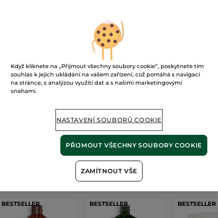
Ups!
Když kliknete na „Přijmout všechny soubory cookie“, poskytnete tím
souhlas k jejich ukládání na vašem zařízení, což pomáhá s navigací
na stránce, s analýzou využití dat a s našimi marketingovými
snahami.
Stránku nelze zobrazit.
NASTAVENÍ SOUBORŮ COOKIE
Zdá se, že tato
stránka již neexistuje
, nebo
odkaz není platný.
PŘIJMOUT VŠECHNY SOUBORY COOKIE
ZAMÍTNOUT VŠE
Naše
nejprodávanější produkty
BESTSELLER
BESTSELLER
BESTSELLER