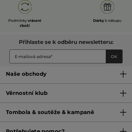
Podmínky
vrácení
Dárky
k nákupu
zboží
Přihlaste se k odběru newsletteru:
OK
Naše obchody
Naše obchody
Věrnostní klub
Franšízing
Pravidla věrnostního klubu do 31. 5. 2026
Tombola & soutěže & kampaně
Pravidla věrnostního klubu od 1. 6. 2026
Podmínky soutěží Meta
Potřebujete pomoc?