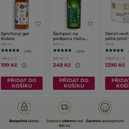
Sprchový gel
Šampon na
Denní revit
Kokos
podporu růstu
péče proti
vlasů
400 ml
300 ml
50 ml
(431)
(1214)
498 Kč / 1l
830 Kč / 1l
27800 Kč / 1l
199 Kč
249 Kč
1390 Kč
PŘIDAT DO
PŘIDAT DO
PŘIDA
KOŠÍKU
KOŠÍKU
KOŠ
Bezpečná
platba
Doprava
zdarma
nad
Garance
spokojenosti
990 Kč