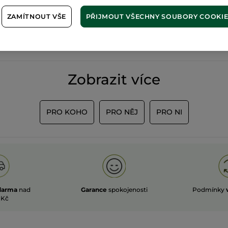
100%
rostlinné
60 hekta
ZAMÍTNOUT VŠE
PŘIJMOUT VŠECHNY SOUBORY COOKI
extrakty
ekologick
Zobrazit více
PRO KOHO
PRO NĚJ
PRO NI
darma
nad
Garance
spokojenosti
Podmínky
 Kč