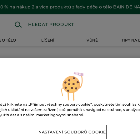
0 % na nákup 2 a více produktů z řady péče o tělo BAIN DE N
 O TĚLO
LÍČENÍ
VŮNĚ
TIPY NA
dyž kliknete na „Přijmout všechny soubory cookie“, poskytnete tím souhlas k
ejich ukládání na vašem zařízení, což pomáhá s navigací na stránce, s analýz
yužití dat a s našimi marketingovými snahami.
NASTAVENÍ SOUBORŮ COOKIE