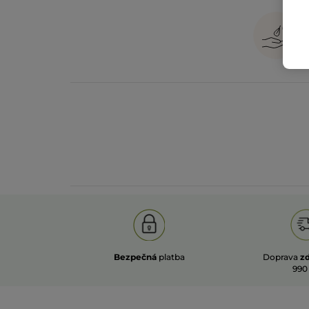
Bezpečná
platba
Doprava
z
990