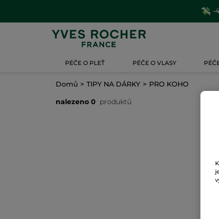
-4
PÉČE O PLEŤ
PÉČE O VLASY
PÉČE
Domů
TIPY NA DÁRKY
PRO KOHO
nalezeno 0
produktů
K
j
v