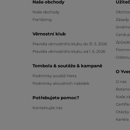
Naše obchody
Užite
Naše obchody
Obchod
Franšízing
Zásady
Směrni
Věrnostní klub
Ceník 
Způsob
Pravidla věrnostního klubu do 31. 5. 2026
Firemní
Pravidla věrnostního klubu od 1. 6. 2026
Odstou
Tombola & soutěže & kampaně
O Yve
Podmínky soutěží Meta
O nás
Podmínky aktuálních nabídek
Botanic
Naše z
Potřebujete pomoc?
Certifik
Kontaktujte nás
Otázky
Kariéra