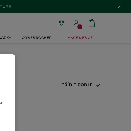
ATURE
 DÁRKY
O YVES ROCHER
AKCE MĚSÍCE
TŘÍDIT PODLE
ou