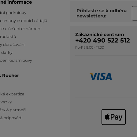
čné informace
Přihlaste se k odběru
ní podmínky
newsletteru:
 ochrany osobních údajů
ce o řešení oznámení
Zákaznické centrum
produktů
+420 490 522 512
y doručování
Po-Pá 9.00 - 17.00
 dárky
pení od smlouvy
s Rocher
ká expertiza
ávazky
áty & partneři
 & odpovědi