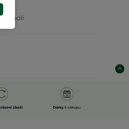
rů
E
ých polí
vrácení zboží
Dárky
k nákupu