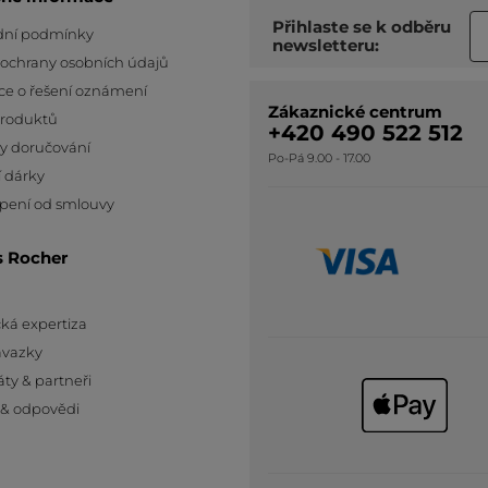
Přihlaste se k odběru
ní podmínky
newsletteru:
 ochrany osobních údajů
ce o řešení oznámení
Zákaznické centrum
produktů
+420 490 522 512
y doručování
Po-Pá 9.00 - 17.00
 dárky
pení od smlouvy
s Rocher
ká expertiza
ávazky
áty & partneři
 & odpovědi