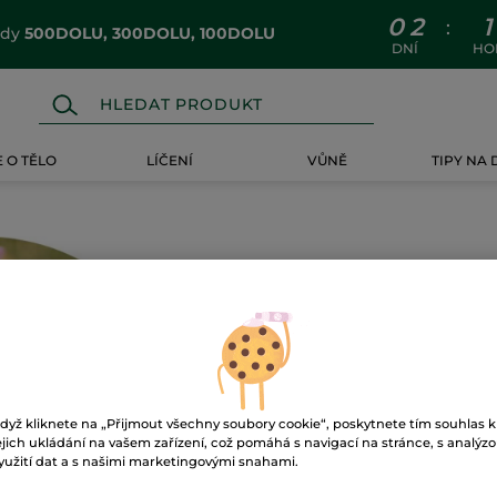
0
2
1
:
ódy
500DOLU, 300DOLU, 100DOLU
DNÍ
HO
 O TĚLO
LÍČENÍ
VŮNĚ
TIPY NA
Ups!
dyž kliknete na „Přijmout všechny soubory cookie“, poskytnete tím souhlas k
ejich ukládání na vašem zařízení, což pomáhá s navigací na stránce, s analýz
yužití dat a s našimi marketingovými snahami.