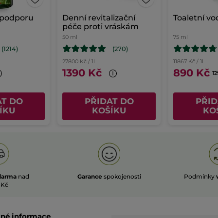
podporu
Denní revitalizační
Toaletní vo
péče proti vráskám
50 ml
75 ml
(1214)
(270)
27800 Kč / 1l
11867 Kč / 1l
1390 Kč
890 Kč
12
AT DO
PŘIDAT DO
PŘID
ÍKU
KOŠÍKU
KO
darma
nad
Garance
spokojenosti
Podmínky
 Kč
čné informace