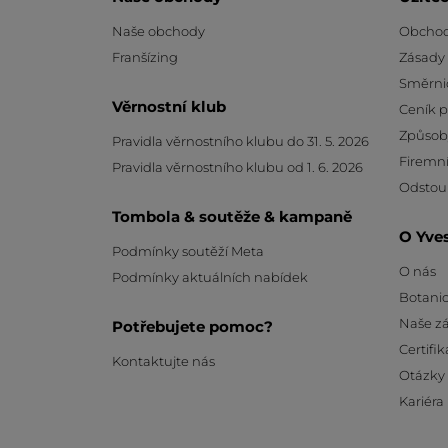
Naše obchody
Obchod
Franšízing
Zásady
Směrni
Věrnostní klub
Ceník 
Způsob
Pravidla věrnostního klubu do 31. 5. 2026
Firemní
Pravidla věrnostního klubu od 1. 6. 2026
Odstou
Tombola & soutěže & kampaně
O Yve
Podmínky soutěží Meta
O nás
Podmínky aktuálních nabídek
Botanic
Naše z
Potřebujete pomoc?
Certifik
Kontaktujte nás
Otázky
Kariéra