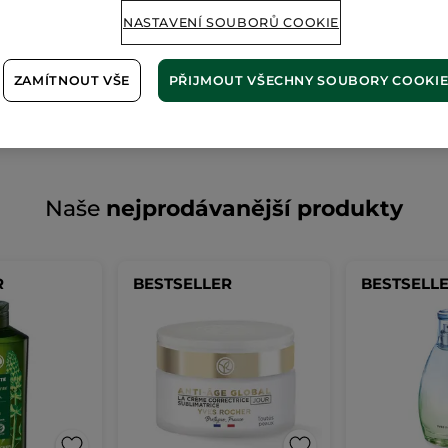
Stránku nelze zobrazit.
NASTAVENÍ SOUBORŮ COOKIE
Zdá se, že tato
stránka již ne
ZAMÍTNOUT VŠE
PŘIJMOUT VŠECHNY SOUBORY COOKI
Naše
nejprodávanější produkty
R
BESTSELLER
BESTSELL