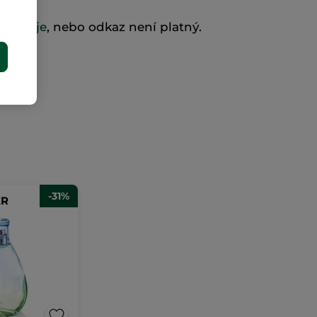
existuje
, nebo odkaz není platný.
E
-31%
ER