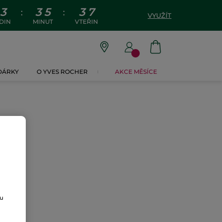
3
3
5
3
7
:
:
VYUŽÍT
DIN
MINUT
VTEŘIN
 DÁRKY
O YVES ROCHER
AKCE MĚSÍCE
ou