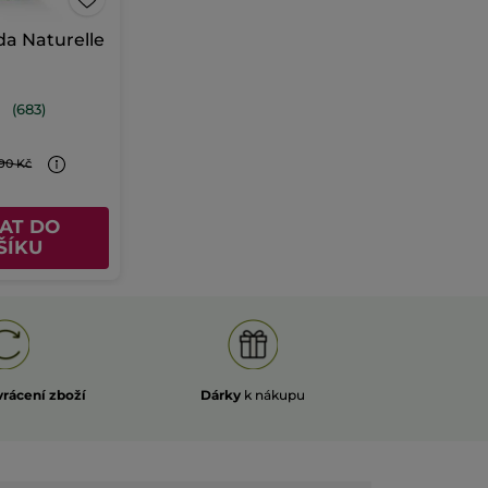
da Naturelle
(683)
90 Kč
AT DO
ŠÍKU
vrácení zboží
Dárky
k nákupu