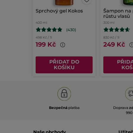
Sprchový gel Kokos
Šampon na 
růstu vlasů
400 ml
300 ml
(430)
498 Kč / 1l
830 Kč / 1l
199 Kč
249 Kč
PŘIDAT DO
PŘID
KOŠÍKU
KOŠ
Bezpečná
platba
Doprava
z
990
Naše obchody
Užite