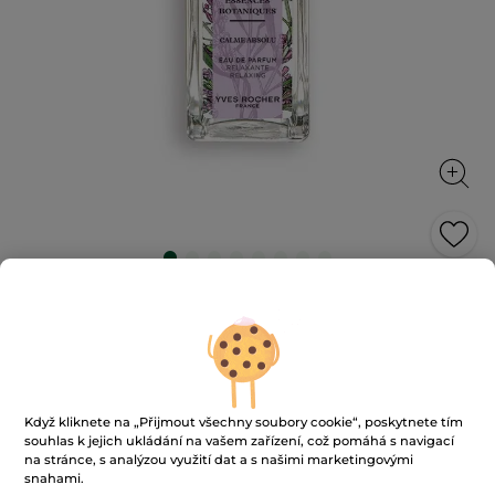
Relaxační parfémová voda Calme
Absolu
Vřelý akord cedru a amyrisu zjemněný květinovými a
svěžími tóny levandulového esenciálního oleje s
relaxačními vlastnostmi
Když kliknete na „Přijmout všechny soubory cookie“, poskytnete tím
50 ml
souhlas k jejich ukládání na vašem zařízení, což pomáhá s navigací
★★★★★
★★★★★
4.3
(129)
PŘIDAT HODNOCENÍ
na stránce, s analýzou využití dat a s našimi marketingovými
snahami.
4.3
z