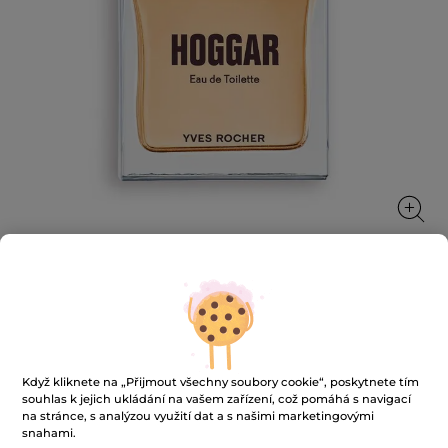
Toaletní voda Hoggar
Smyslnost orientálního parfému.
50 ml
Když kliknete na „Přijmout všechny soubory cookie“, poskytnete tím
souhlas k jejich ukládání na vašem zařízení, což pomáhá s navigací
★★★★★
★★★★★
4.8
(282)
PŘIDAT HODNOCENÍ
na stránce, s analýzou využití dat a s našimi marketingovými
4.8
snahami.
z