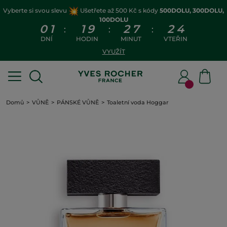
Vyberte si svou slevu
Ušetřete až 500 Kč s kódy
500DOLU, 300DOLU,
100DOLU
0
1
1
9
2
7
2
3
:
:
:
DNÍ
HODIN
MINUT
VTEŘIN
VYUŽÍT
Domů
VŮNĚ
PÁNSKÉ VŮNĚ
Toaletní voda Hoggar