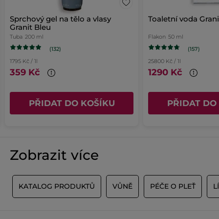
*Syntetické složky
Sprchový gel na tělo a vlasy
Toaletní voda Grani
Granit Bleu
Tuba
200 ml
Flakon
50 ml
(132)
(157)
1795 Kč / 1l
25800 Kč / 1l
359 Kč
1290 Kč
PŘIDAT DO KOŠÍKU
PŘIDAT DO
Zobrazit více
Y
KATALOG PRODUKTŮ
VŮNĚ
PÉČE O PLEŤ
L