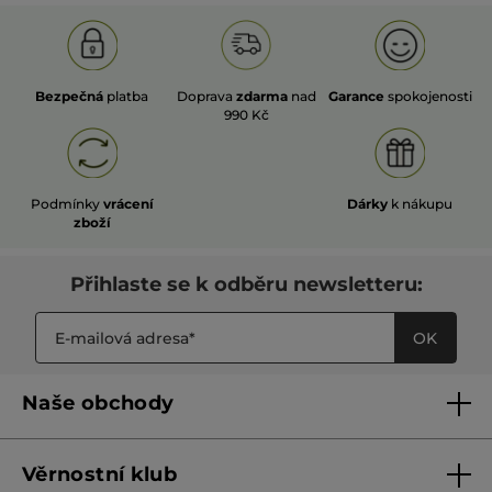
Bezpečná
platba
Doprava
zdarma
nad
Garance
spokojenosti
990 Kč
Podmínky
vrácení
Dárky
k nákupu
zboží
Přihlaste se k odběru newsletteru:
OK
Naše obchody
Naše obchody
Věrnostní klub
Franšízing