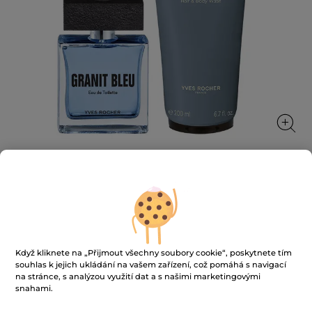
Sada Granit Bleu
★★★★★
★★★★★
PŘIDAT HODNOCENÍ
Žádná
Když kliknete na „Přijmout všechny soubory cookie“, poskytnete tím
hodnota
990 Kč
1649 Kč
-40%
souhlas k jejich ukládání na vašem zařízení, což pomáhá s navigací
hodnocení
pro
na stránce, s analýzou využití dat a s našimi marketingovými
Sada
snahami.
Granit
Bleu
PŘIDAT DO KOŠÍKU