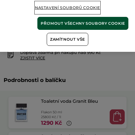
NASTAVENÍ SOUBORŮ COOKIE
Doručení od 12/08 do 13/08
PŘIJMOUT VŠECHNY SOUBORY COOKIE
Zabezpečená platba
ZAMÍTNOUT VŠE
Možnost vrácení peněz
Doprava zdarma při nákupu nad 990 Kč
ZJISTIT VÍCE
Podrobnosti o balíčku
Toaletní voda Granit Bleu
Flakon 50 ml
25800 Kč / 1l
1290 Kč