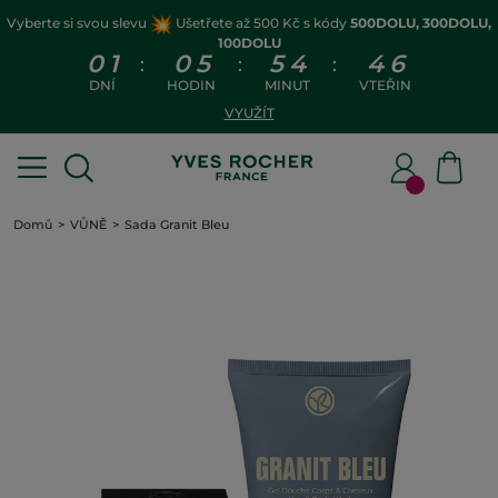
Vyberte si svou slevu
Ušetřete až 500 Kč s kódy
500DOLU, 300DOLU,
100DOLU
0
1
0
5
5
4
4
5
:
:
:
DNÍ
HODIN
MINUT
VTEŘIN
VYUŽÍT
Domů
VŮNĚ
Sada Granit Bleu