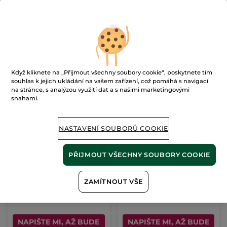
nalezeno 2
produktů
FILTROVAT
TŘÍDIT PODLE
BESTSELLER
Když kliknete na „Přijmout všechny soubory cookie“, poskytnete tím
souhlas k jejich ukládání na vašem zařízení, což pomáhá s navigací
na stránce, s analýzou využití dat a s našimi marketingovými
snahami.
NASTAVENÍ SOUBORŮ COOKIE
Intenzivní hydratační
Hydratační gel na oční
péče na den a noc
okolí
PŘIJMOUT VŠECHNY SOUBORY COOKIE
75 ml
15 ml
(222)
(703)
ZAMÍTNOUT VŠE
9320 Kč / 1l
29933 Kč / 1l
699.00 Kč
449.00 Kč
NAPIŠTE MI, AŽ BUDE
NAPIŠTE MI, AŽ BUDE