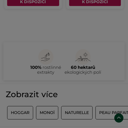
K DISPOZICI
K DISPOZICI
100%
rostlinné
60 hektarů
extrakty
ekologických polí
Zobrazit více
S
HOGGAR
MONOÏ
NATURELLE
PEAU PARFAI