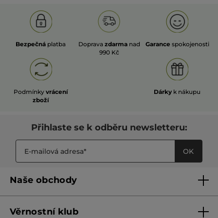
Bezpečná
platba
Doprava
zdarma
nad
Garance
spokojenosti
990 Kč
Podmínky
vrácení
Dárky
k nákupu
zboží
Přihlaste se k odběru newsletteru:
OK
Naše obchody
Naše obchody
Věrnostní klub
Franšízing