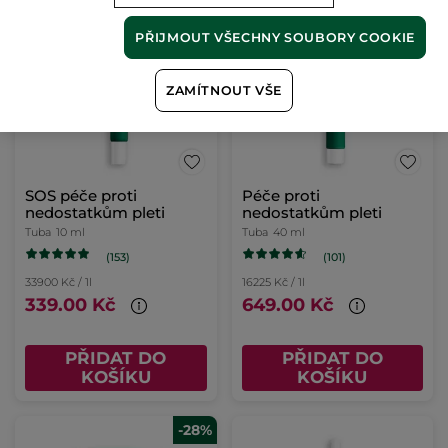
PŘIJMOUT VŠECHNY SOUBORY COOKIE
ZAMÍTNOUT VŠE
SOS péče proti
Péče proti
nedostatkům pleti
nedostatkům pleti
Tuba
10 ml
Tuba
40 ml
(153)
(101)
33900 Kč / 1l
16225 Kč / 1l
339.00 Kč
649.00 Kč
PŘIDAT DO
PŘIDAT DO
KOŠÍKU
KOŠÍKU
-28%