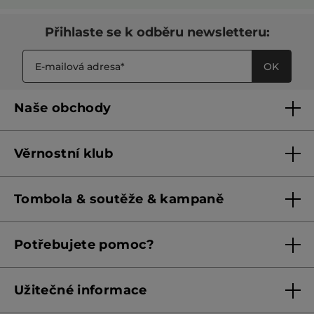
Přihlaste se k odběru newsletteru:
OK
Naše obchody
Naše obchody
Věrnostní klub
Franšízing
Pravidla věrnostního klubu do 31. 5. 2026
Tombola & soutěže & kampaně
Pravidla věrnostního klubu od 1. 6. 2026
Podmínky soutěží Meta
Potřebujete pomoc?
Podmínky aktuálních nabídek
Kontaktujte nás
Užitečné informace