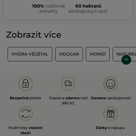
100%
rostlinné
60 hektarů
extrakty
ekologických polí
Zobrazit více
S
HYDRA VÉGÉTAL
HOGGAR
MONOÏ
NATURE
Bezpečná
platba
Doprava
zdarma
nad
Garance
spokojenosti
990 Kč
Podmínky
vrácení
Dárky
k nákupu
zboží