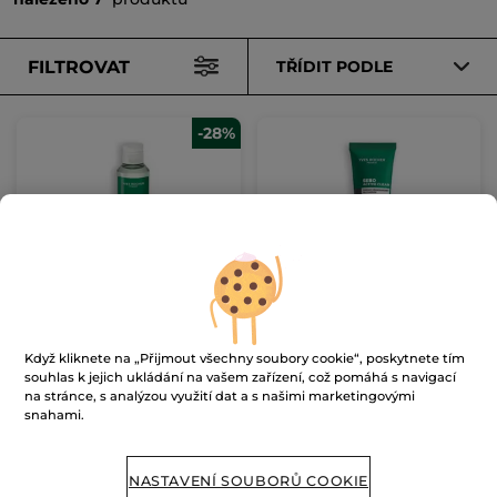
FILTROVAT
TŘÍDIT PODLE
-28%
Čisticí tonikum
Čisticí maska s uhlím
Flakon
150 ml
Tuba
75 ml
Když kliknete na „Přijmout všechny soubory cookie“, poskytnete tím
(94)
(166)
souhlas k jejich ukládání na vašem zařízení, což pomáhá s navigací
1527 Kč / 1l
6920 Kč / 1l
na stránce, s analýzou využití dat a s našimi marketingovými
229.00 Kč
519.00 Kč
snahami.
319.00 Kč
PŘIDAT DO
PŘIDAT DO
NASTAVENÍ SOUBORŮ COOKIE
KOŠÍKU
KOŠÍKU